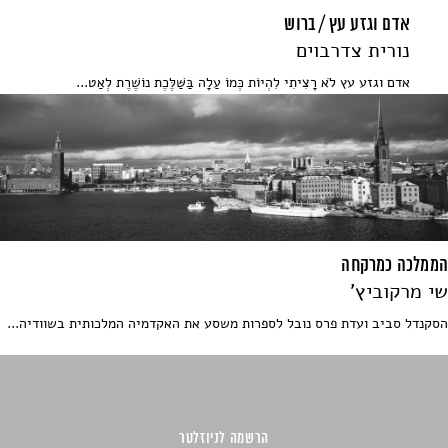
אדם וגזע עץ / ברוש
נורית צדרבוים
אדם וגזע עץ לֹא רָצִיתִי לִהְיוֹת כְּמוֹ עַלָה בַּשַּׁלֶּכֶת נוֹשֶׁרֶת לְאַט...
הממלכה כמרקחה
שי מרקוביץ'
הסקנדל סביב ועדת פרס נובל לספרות משסע את האקדמיה המלכותית בשוודיה...
הרשמה לניוזלטר