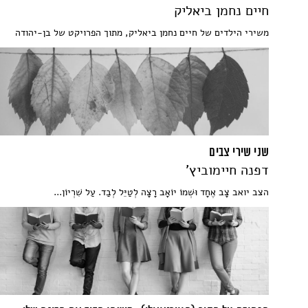
חיים נחמן ביאליק
משירי הילדים של חיים נחמן ביאליק, מתוך הפרויקט של בן-יהודה
שני שירי צבים
דפנה חיימוביץ'
הצב יואב צָב אֶחָד וּשְׁמוֹ יוֹאָב רָצָה לְטַיֵּל לְבַד. עַל שִׁרְיוֹן...