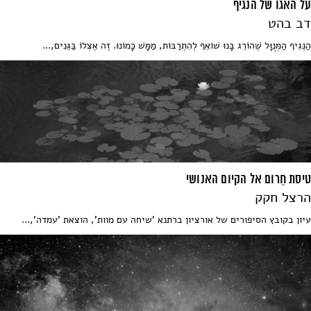
על האגו של הנגיף
דב בהט
הַנְּגִיף הַמְּנֻוָּל שֶׁהוֹרֵג בָּנוּ שׁוֹאֵף לְהִתְרַבּוֹת, מַמָּשׁ כָּמוֹנוּ. זֶה אֶצְלוֹ בַּגֵּנִים,...
טיסת חֵרום אל הקיום האנושי
הרצל חקק
עיון בקובץ הסיפורים של אורציון ברתנא 'שיחה עם מוות', הוצאת 'עמדה',...