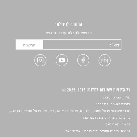
הרשמה לניוזלטר
הרשמו לקבלת עדכון חודשי
כל הזכויות שמורות לסלונט 2025-2015 ©
מו"ל: אבי גרוסברד
עורכת ראשית: לילי פרי
חברי מערכת: פרופ' עמוס אדלהייט, פרופ' ורד טוהר, רני יגיל, פרופ' אורציון ברתנא,
פרופ' גד קינר קיסינגר, דפנה כהן
עיצוב:
יאנה סגל
Devint פיתוח אתרים: דוד רוברט, אופיר פאר