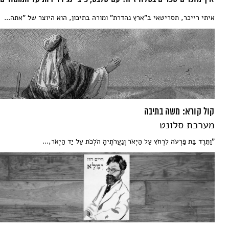
איתי רייכר, תסריטאי ב"ארץ נהדרת" ומורה בתיכון, הוא היוצר של "אתה...
קול קורא: משה בתיבה
מערכת סלונט
"וַתֵּרֶד בַּת פַּרְעֹה לִרְחֹץ עַל הַיְאֹר וְנַעֲרֹתֶיהָ הֹלְכֹת עַל יַד הַיְאֹר,...