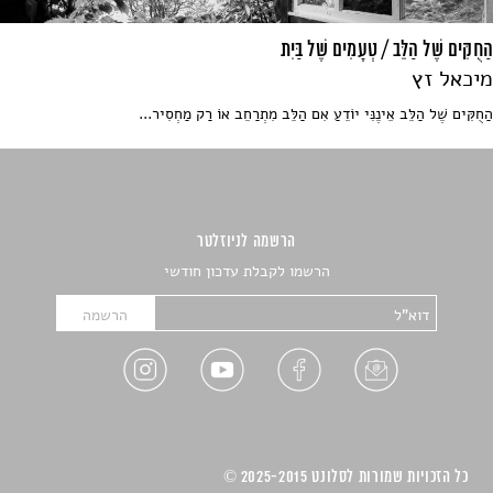
הַחֻקִּים שֶׁל הַלֵּב / טְעָמִים שֶׁל בַּיִת
מיכאל זץ
הַחֻקִּים שֶׁל הַלֵּב אֵינֶנִּי יוֹדֵעַ אִם הַלֵּב מִתְרַחֵב אוֹ רַק מַחְסִיר...
הרשמה לניוזלטר
הרשמו לקבלת עדכון חודשי
כל הזכויות שמורות לסלונט 2025-2015 ©