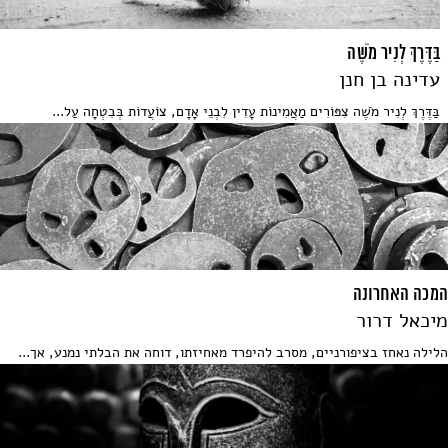
בַּדֶּרֶךְ לְנִיר מֹשֶׁה
עדינה בן חנן
בַּדֶּרֶךְ לְנִיר מֹשֶׁה צִפּוֹרִים מַאֲמִינוֹת עָדִין לִבְנֵי אָדָם, צוֹעֲדוֹת בְּבִטְחָה עַל...
המכה האחרונה
מיכאל דרור
הלילה נאחז בציפורניים, מסרב להיפרד מאחיזתו, דוחה את הבלתי נמנע, אך...