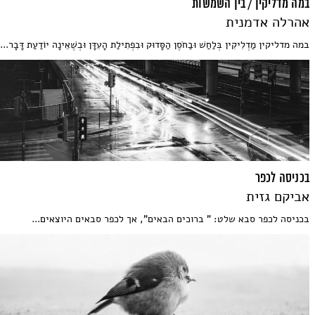
במה מדליקין / בין השמשות
אהרלה אדמנית
במה מדליקין מַדְלִיקִין בְּלַחַשׁ וּבַחֹסֶן הַסָּדוּק וּבִפְתִילַת הָעִדָּן וּבְשֶׁאֵינָה יוֹדַעַת דָּבָר...
בכניסה לכפר
אביקם גזית
בכניסה לכפר סבא שלט: " ברוכים הבאים", אך לכפר סבאים היוצאים...