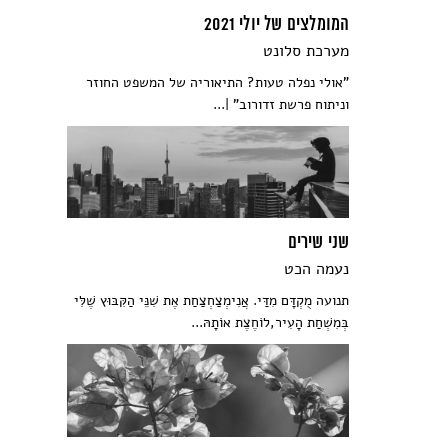
המומלצים של יולי 2021
מערכת סלונט
"אולי נפלה טעות? התיאוריה של המשפט החוזר
וניתוח פרשת זדורוב" |...
שני שירים
נעמה הכט
תנועה מֻקְדָּם מִדַּי. אֲנִימְצַחְצַחַת אֶת שִׁנֵּי הַקִּבּוּץ שֶׁלִּי
בְּמִשְׁחַת הָעִיר,לוֹחֶצֶת אוֹתָהּ...