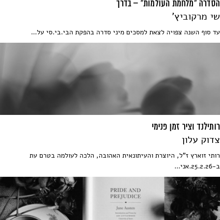
הסדרה "מלחמת העולמות" – בדרך
שי מרקוביץ'
עד סוף השנה צפויה לצאת למסכים מיני סדרה בהפקת הבי.בי.סי על...
רותילנד וציר זמן פנימי
צדוק עלון
רותי זוארץ ז"ל, היוצרת והעיתונאית האהובה, הלכה לעולמה בטרם עת
ב-25.2.26.אני...