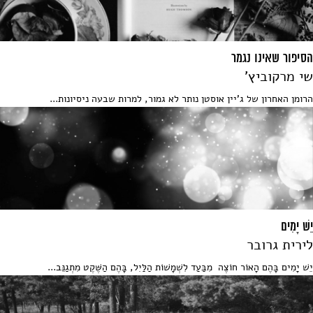
הסיפור שאינו נגמר
שי מרקוביץ'
הרומן האחרון של ג'יין אוסטן נותר לא גמור, למרות שבעה ניסיונות...
יֵשׁ יָמִים
לירית גרובר
יֵשׁ יָמִים בָּהֶם הָאוֹר חוֹצֶה מִבַּעַד לִשְׁמָשׁוֹת הַלַּיִל, בָּהֶם הַשֶּׁקֶט מִתְגַנֵּב...