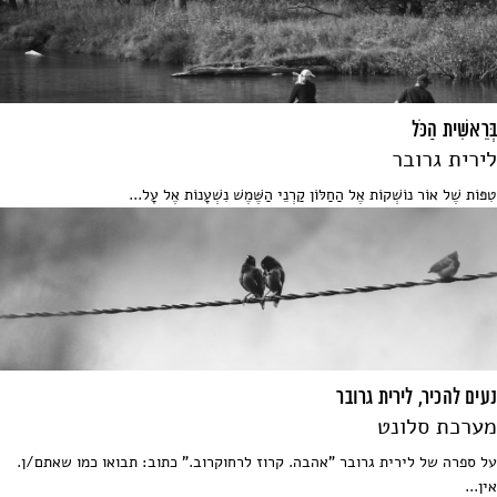
בְּרֵאשִׁית הַכֹּל
לירית גרובר
טִפּוֹת שֶׁל אוֹר נוֹשְׁקוֹת אֶל הַחַלּוֹן קַרְנֵי הַשֶּׁמֶשׁ נִשְׁעָנוֹת אֶל עָל...
נעים להכיר, לירית גרובר
מערכת סלונט
על ספרה של לירית גרובר "אהבה. קרוז לרחוקרוב." כתוב: תבואו כמו שאתם/ן.
אין...