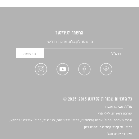
הרשמה לניוזלטר
הרשמו לקבלת עדכון חודשי
כל הזכויות שמורות לסלונט 2025-2015 ©
מו"ל: אבי גרוסברד
עורכת ראשית: לילי פרי
חברי מערכת: פרופ' עמוס אדלהייט, פרופ' ורד טוהר, רני יגיל, פרופ' אורציון ברתנא,
פרופ' גד קינר קיסינגר, דפנה כהן
עיצוב:
יאנה סגל