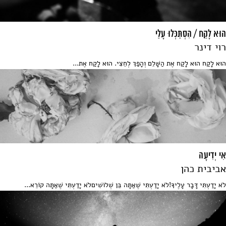
הוּא לָקַח / הִסְתַּכְּלוּ עָלַי
רוי דינר
הוּא לָקַח הוּא לָקַח אֶת הַשָּׁלֵם וְהָפַךְ לְחֵצִי. הוּא לָקַח אֶת...
אִי יְדִיעָה
אביבית כהן
לֹא יָדַעְתִּי דָּבָר עָלֶיךָ!לֹא יָדַעְתִּי שֶׁאַתָּה בֵּן שְׁלוֹשִׁיםלֹא יָדַעְתִּי שֶׁאַתָּה קוֹרֵא...