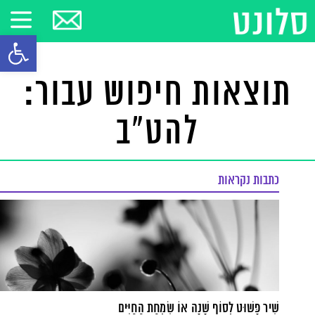
פתח סרגל
תוצאות חיפוש עבור:
להט"ב
כתבות נקראות
שִׁיר פָּשׁוּט לְסוֹף שָׁנָה אוֹ שִׂמְחַת הַחַיִּים