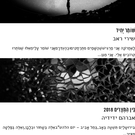
שׁוֹמֵר יָחִיד
שירי ראב
לָאַחֲרוֹנָה אֲנִי מַרְגִּישׁשֶׁהַשָּׁמַיִם מִתְרַחֲקִיםוּבְהֶעְדֵּרָםאֲנִי שׁוֹמֵר עָלַימֵאֵלּוּ שֶׁנּוֹתְרוּ
קְרוֹבִים אֱלֵי. אֲנִי מֵגֵן...
בֵּין הַמְּצָרִים 2018
אברהם ידידיה
בִּירוּשָלַיִם תִּשְׁעָה בְּאָב,בְּתֵל אָבִיב – יוֹם הלהט"באֵלֶּה בְּשָׁחוֹר וּבְלָבָן,וְאֵלֶּה בְּפַּלֶּטָה
מִצַּיָּר...