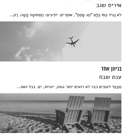
איריס שגב
לֹא נַגִּיד כְּמוֹ כֻּלָּם "חַג שָׂמֵחַ", אוֹמְרִים. יוֹדְעִים: הַתְּחוּשָׁה קָשָׁה. רַק...
בכיוון אחד
ענת שבח
מִבַּעַד לעננים כבר לא רואים יותר גגות, יערות, ים. בכל זאת...