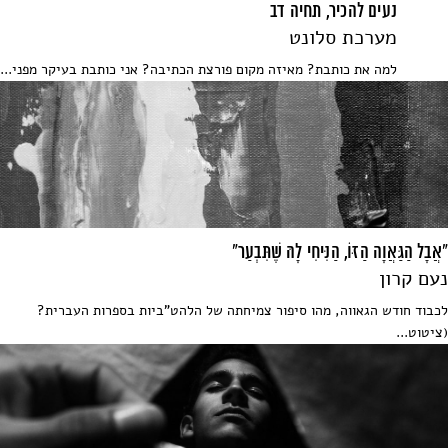
נעים להכיר, תחיה דב
מערכת סלונט
למה את כותבת? מאיזה מקום פורצת הכתיבה? אני כותבת בעיקר מפני...
"אֲבָל הַגַּאֲוָה הַזּוֹ, הַנִּיחִי לָהּ שֶׁתִּבְעַר"
נעם קרון
לכבוד חודש הגאווה, מהו סיפור צמיחתה של הלהט"ביות בספרות העברית?
(ציטוט...