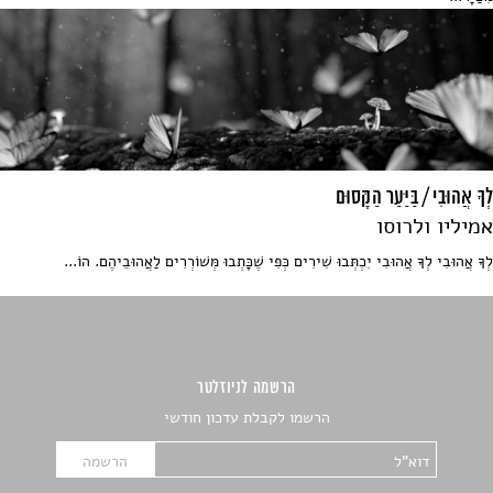
לְךָ אֲהוּבִי / בַּיַּעַר הַקָּסוּם
אמיליו ולרוסו
לְךָ אֲהוּבִי לְךָ אֲהוּבִי יִכְתְּבוּ שִׁירִים כְּפִי שֶׁכָּתְבוּ מְּשׁוֹרְרִים לַאֲהוּבֵיהֶם. הוֹ...
הרשמה לניוזלטר
הרשמו לקבלת עדכון חודשי