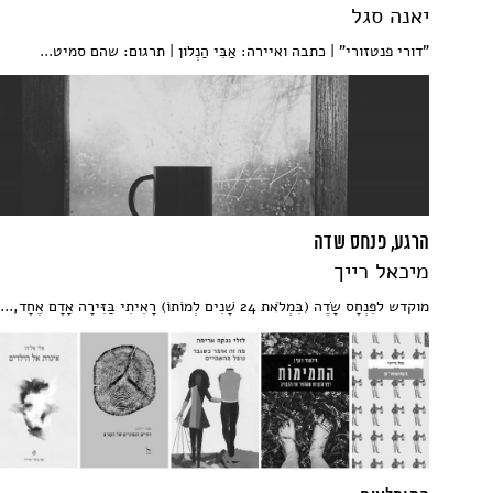
יאנה סגל
"דורי פנטזורי" | כתבה ואיירה: אַבִּי הַנְלון | תרגום: שהם סמיט...
הרגע, פנחס שדה
מיכאל רייך
מוקדש לפִּנְחָס שָׂדֶה (בִּמְלֹאת 24 שָׁנִים לְמוֹתוֹ) רָאִיתִי בַּזִּירָה אָדָם אֶחָד,...