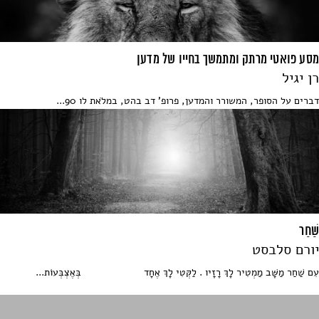
מסע פואטי מרתק ומתמשך בחייו של מדען
רן יגיל
דברים על הסופר, המשורר והמדען, פרופ' דב בהט, במלֹאת לו 90...
שַׁחַר
יורם סלבסט
עִם שַׁחַר מַשָּׁב מַמְטִיר לָךְ רָזָיו . לַקְּטִי לָךְ אֶחָד בְּאֶצְבְּעוֹת...