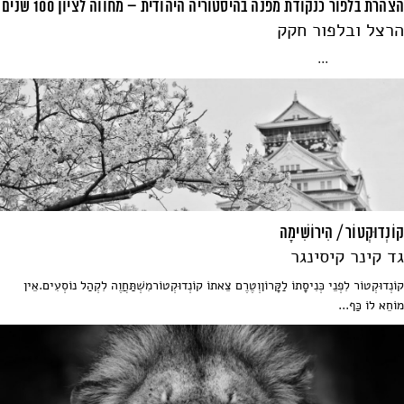
הצהרת בלפור כנקודת מפנה בהיסטוריה היהודית – מחווה לציון 100 שנים
הרצל ובלפור חקק
...
קוֹנְדוּקְטוֹר / הִירוֹשִׁימָה
גד קינר קיסינגר
קוֹנְדוּקְטוֹר לִפְנֵי כְּנִיסָתוֹ לַקָּרוֹןוְטֶרֶם צֵאתוֹ קוֹנְדוּקְטוֹרמִשְׁתַּחֲוֶה לִקְהַל נוֹסְעִים.אֵין
מוֹחֵא לוֹ כַּף...