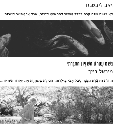
זאב ליכטנזון
לא בטוח שזה קרה בכלל.אפשר להתאמץ לזכור, אבל אי אפשר לשכוח...
בְּשֵׁם עֶקְרוֹן הַשִּׁוְיוֹן הַחֶבְרָתִי
מיכאל רייך
מַחֲלַת הַקַּצֶּרֶת מִמֶּנָּה סָבַל אָבִי בְּיַלְדוּתִי הֵכִילָה בְּשִׂמְחָה אֶת עֶקְרוֹן הַשִּׁוְיוֹן...