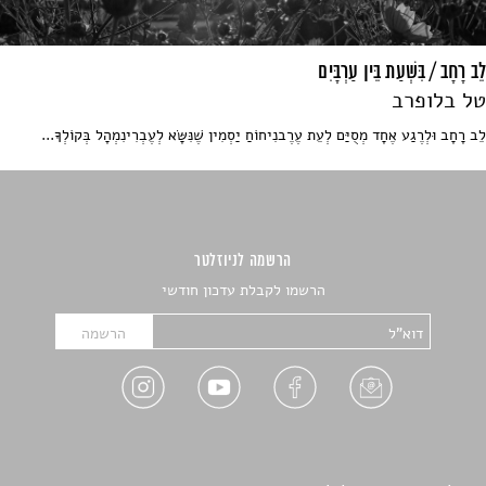
לֵב רָחָב / בִּשְׁעַת בֵּין עַרְבָּיִם
טל בלופרב
לֵב רָחָב וּלְרֶגַע אֶחָד מְסֻיַּם לְעֵת עֶרֶבנִיחוֹחַ יַסְמִין שֶׁנִּשָּׂא לְעֶבְרִינִמְהָל בְּקוֹלְךָ...
הרשמה לניוזלטר
הרשמו לקבלת עדכון חודשי