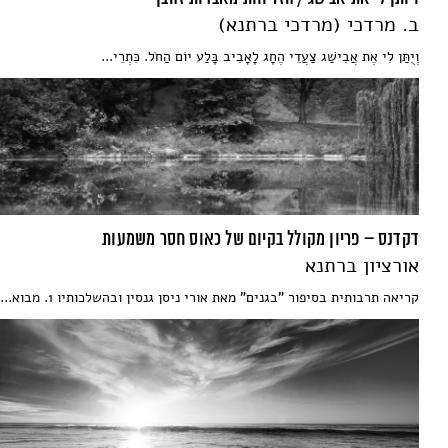
ב. מרדכי (מרדכי ברתנא)
וְיֻתַּן לִי אֶת אֲבִישַׁג צַעֲדֵי הֶחָג לָאָבִיב בָּלַע יוֹם הַחֹל. כִּתְרֵי...
דקדנס – פריון מקולל בקיום של כאוס חסר משמעות
אורציון ברתנא
קריאה תרבותית בסיפור "בגנים" מאת אורי ניסן גנסין ובהשלכותיו 1. מבוא...