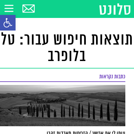
פתח סרגל
תוצאות חיפוש עבור: טל
בלופרב
כתבות נקראות
ויותן לי את אבישג / הזריחות מאבדות זהבן