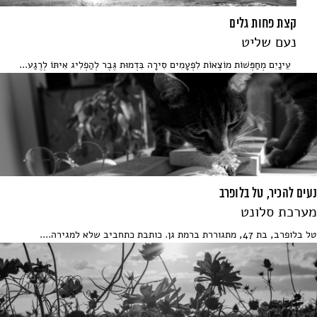
קצת פחות גלים
נעם שליט
עֵינַיִם מְחַפְּשׁוֹת מוֹצְאוֹת לִפְעָמִים סִירָה בִּדְמוּת גֶּבֶר לְהַפְלִיג אִיתּוֹ לְרֶגַע...
נעים להכיר, טל בלופרב
מערכת סלונט
טל בלופרב, בת 47, מתגוררת ברמת גן. כותבת כתחביב שלא למגירה....