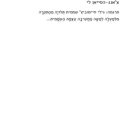
צ'אנג-הסייאן לי
תרגמה: גילי חיימוביץ' שממית תְּלוּיָה מֵהַתִּקְרָה
מִלְּמַעְלָה לְמַטָּה מַחֲשִׁיבָה עַצְמָהּ הַשְׂמָמִית...