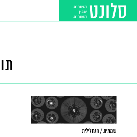
תוצ
שממית / הגחלילית