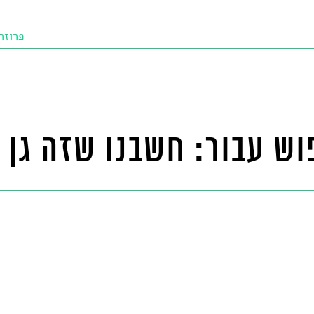
פרוזה
תו איכו
מאמרי
טנא ביכורי
ש עבור: חשבנו שזה גן 
מומלצי
טיפים