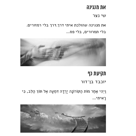
את מנגינה
שי נצר
את מנגינה שהולכת איתי דרך.דרך בלי רמזורים.
בלי תמרורים, בלי פס...
תקיעת כף
יוכבד בן־דור
וַיְהִי אַחַר מוֹת הַקּוֹרוֹנָה יָרְדָה דִּמְעָה אֶל תּוֹךְ הַלֵּב, כִּי
רָאִיתִי...