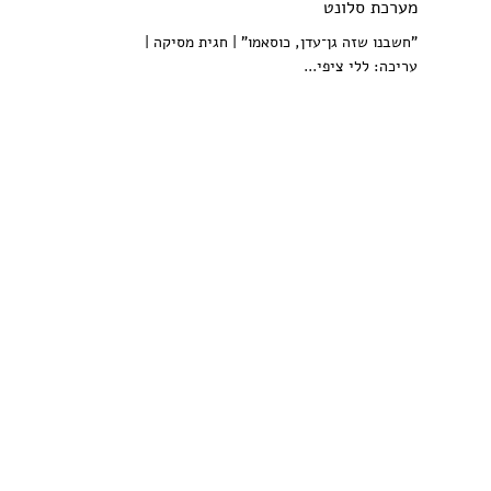
מערכת סלונט
"חשבנו שזה גן־עדן, כוסאמו" | חגית מסיקה |
עריכה: ללי ציפי...