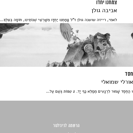
צמחנו יחדו
אביבה גולן
לאמי, רייזה שושנה גולן ז"ל צָמַחְנוּ יַחְדָּו מִשָּׁרְשֵׁי שְׁנוֹתֵינוּ, חוֹסָה בְּצִלְּךָ...
חסד
אורלי שמואלי
1 הַחֶסֶד שָׁמוּר לִרְגָעִים מְמַלֵּא כַּף יָד. 2 טִפּוֹת גֶּשֶׁם עַל...
הרשמה לניוזלטר