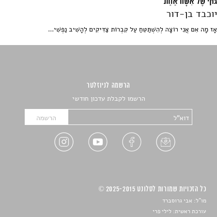
גּוּף שֶׁל אִשָּׁה אַחַת
יוכבד בן-דור
אָז מָה אִם אֲנִי רוֹצָה לְהִשְׁתַּטֵּחַ עַל קִבְרוֹת צַדִּיקִים לְהָשִׁיב נַפְשִׁי...
הרשמה לניוזלטר
הרשמו לקבלת עדכון חודשי
כל הזכויות שמורות לסלונט 2025-2015 ©
מו"ל: אבי גרוסברד
עורכת ראשית: לילי פרי