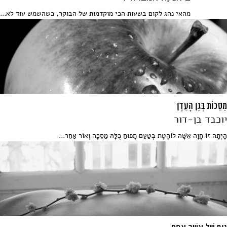
מהאי נהג לקום בשעות הכי מוקדמות של הבוקר, כשהשמש עוד לא...
מַסֵּכוֹת בְּגַן הָעֵדֶן
יוכבד בן-דור
הָיְתָה זוֹ חָוָה אִשָּׁה לוֹהֶטֶת בְּטַעַם תָּפוּחַ כֻּלָּהּ מַסֵּכָה וְאוֹר אַחֵר...