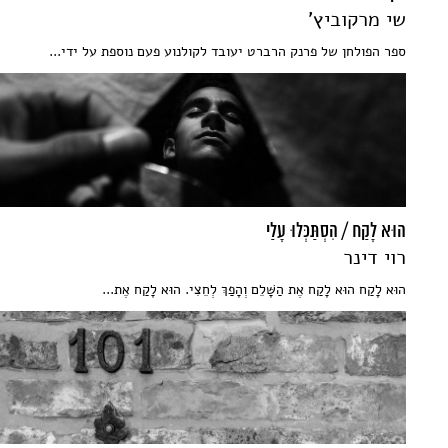
שי מרקוביץ'
ספר הפולחן של פרנק הרברט יעובד לקולנוע פעם נוספת על ידי...
הוּא לָקַח / הִסְתַּכְּלוּ עָלַי
רוי דינר
הוּא לָקַח הוּא לָקַח אֶת הַשָּׁלֵם וְהָפַךְ לְחֵצִי. הוּא לָקַח אֶת...