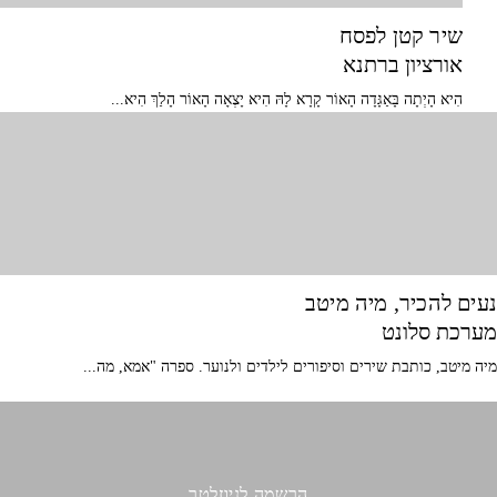
שיר קטן לפסח
אורציון ברתנא
הִיא הָיְתָה בָּאַגָּדָה הָאוֹר קָרָא לָהּ הִיא יָצְאָה הָאוֹר הָלַךְ הִיא...
נעים להכיר, מיה מיטב
מערכת סלונט
מיה מיטב, כותבת שירים וסיפורים לילדים ולנוער. ספרה "אמא, מה...
הרשמה לניוזלטר