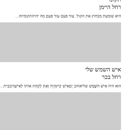
רחל היימן
היא שומעת מבחוץ את הקול. עוד פעם עוד פעם מה יהיהתקומיזה...
איש השמש שלי
רחל בכר
הוּא היה אִישׁ השֶׁמֶשׁ שליאוהב יָםאִישׁ קַיִץהָיָה וְאַתְּ לָקַחַת אוֹתוֹ לְאִישֵׁךְוְכִבִּית...