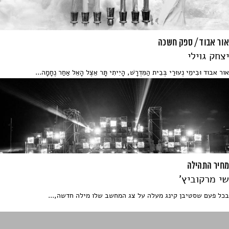
אור אבוד / ספק חשכה
יצחק גוילי
אור אבוד וּבִימֵי נְעוּרַי בְּבֵית הַמִּדְרָשׁ, הָיִיתִי תָּר אֵצֶל הָאֵל אַחַר נֶחָמָה...
מחיר התהילה
שי מרקוביץ'
בכל פעם שסטיבן קינג מעלה על צג המחשב שלו מילה חדשה,...