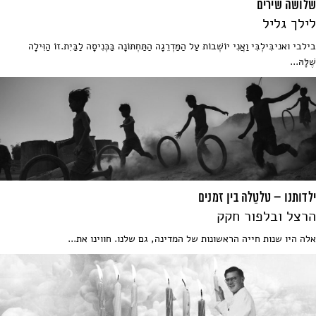
שלושה שירים
לילך גליל
בילבי ואניבִּילְבִּי וַאֲנִי יוֹשְׁבוֹת עַל הַמַּדְרֵגָה הַתַּחְתּוֹנָה בַּכְּנִיסָה לַבַּיִת.זוֹ הַוִּילָה
שֶׁלָּהּ...
ילדותנו – טלטֵלה בין זמנים
הרצל ובלפור חקק
אלה היו שנות חייה הראשונות של המדינה, גם שלנו. חווינו את...