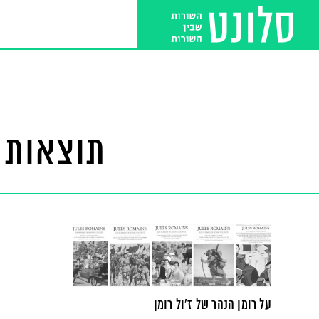
תוצאות ח
על רומן הנהר של ז'ול רומן