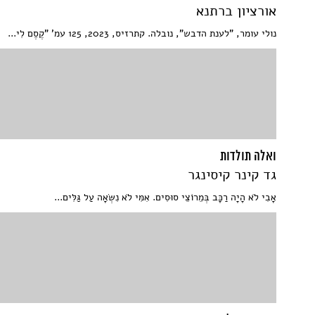
אורציון ברתנא
נולי עומר, "לענת הדבש", נובלה. קתרזיס, 2023, 125 עמ' "קֶסֶם לִי...
ואלה תולדות
גד קינר קיסינגר
אָבִי לֹא הָיָה רַכָּב בְּמֵרוֹצֵי סוּסִים. אִמִּי לֹא נִשְּׂאָה עַל גַּלִּים...