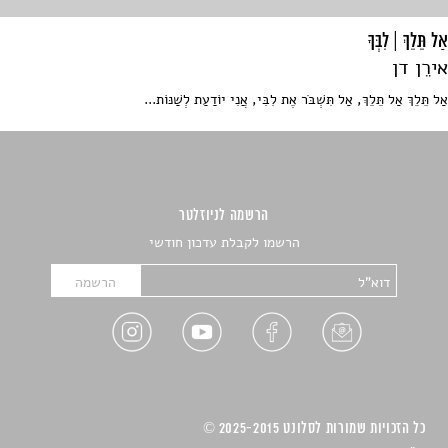
אַל תֵּלֵךְ | לִבְּךָ
אירֵן דן
אַל תֵּלֵךְ אַל תֵּלֵךְ, אַל תִּשְׁבֹּר אֶת לִבִּי, אֲנִי יוֹדַעַת לְשַׁנּוֹת...
הרשמה לניוזלטר
הרשמו לקבלת עדכון חודשי
כל הזכויות שמורות לסלונט 2025-2015 ©