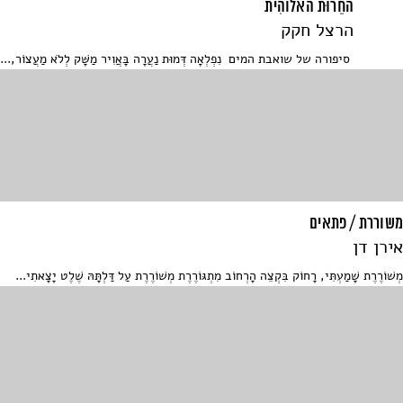
החֵרוּת האלוהִית
הרצל חקק
סיפורה של שואבת המים נִפְלְאָה דְּמוּת נַעֲרָה בָּאֲוִיר מַשָּׁק לְלֹא מַעֲצוֹר,...
משוררת / פתאים
אירן דן
מְשׁוֹרֶרֶת שָׁמַעְתִּי, רָחוֹק בִּקְצֵה הָרְחוֹב מִתְגּוֹרֶרֶת מְשׁוֹרֶרֶת עַל דַּלְתָּהּ שֶׁלֶט יָצָאתִי...