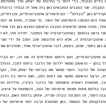
 הדיון הנוכחי, כדי לומר כי כתיבתו של יצחק מלר מתעלמת 
מִבְדֶּה. שני המבנים המובאים כאן בזה אחר זה (בסדר כרונולוג
רויים כאן "נובלות" – הם תיאורים אוטוביוגרפיים, עובדתיים,
אחד הוא המשכו והשלמתו של השני. מי שמכיר, פחות או יותר,
מלר, מזהה אותה מראשית המבנה הראשון המובא כאן ועד אחרי
ני נראה כהמשך באוטוביוגרפיה של המחבר. יתירה מזו, לא ר
אוטוביוגרפית זו, אלא היא מודגשת שוב ושוב על ידי שני 
 כאן בספר, שהם, בעצם, דובר אוטוביוגרפי אחד, שמדגיש את 
ם אוטוביוגרפיים, ועם היותם משלימים זה את זה, יש הבדל
ל בזמן – הראשון מתאר ילדות של הדובר ביחסו לסבו, ההולך 
צווה של הדובר. השני מתאר את בגרותו של יצחק מלר, הקרו
ית, הרצף הראשון מתאר את דמות הסב, ואת היחס בין הדובר
סבו. מתוארת ראשית משפחתו של הדובר בעיניו, מילדות ועד
בר בולטת פחות מאשר אישיותו של הסב, והשפעתו על עיצוב 
נה השני, זה המכונה נובלה שנייה, עוסק בדמות האם, ובעיק
והזדקנותו של המספר. כאן מתוארת הרבה יותר אישיותו של 