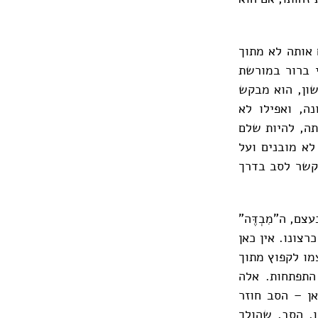
 אותה לא מתוך
י ברור במורשת
שון, הוא מבקש
ה, ואפילו לא
תה, להיות שלם
לא מובנים ועל
שקשר לסב בדרך
ם, ה"מִבְדֶּה"
צונו. אין כאן
מו לקפוץ מתוך
התפתחות. אלה
אן – הסב חוזר
ו. הסב, שהולך