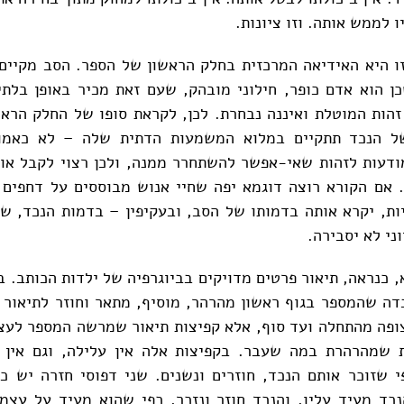
ו לממש אותה. וזו ציונות.
זו היא האידיאה המרכזית בחלק הראשון של הספר. הסב מקיים
ן הוא אדם כופר, חילוני מובהק, שעם זאת מכיר באופן בלת
זהות המוטלת ואיננה נבחרת. לכן, לקראת סופו של החלק הרא
ל הנכד תתקיים במלוא המשמעות הדתית שלה – לא כאמונ
ודעות לזהות שאי-אפשר להשתחרר ממנה, ולכן רצוי לקבל או
 אם הקורא רוצה דוגמא יפה שחיי אנוש מבוססים על דחפים 
ות, יקרא אותה בדמותו של הסב, ובעקיפין – בדמות הנכד, 
ני לא יסבירה.
, כנראה, תיאור פרטים מדויקים בביוגרפיה של ילדות הכותב. בעצ
דה שהמספר בגוף ראשון מהרהר, מוסיף, מתאר וחוזר לתיאור כר
ופה מהתחלה ועד סוף, אלא קפיצות תיאור שמרשה המספר לעצ
ת שמהרהרת במה שעבר. בקפיצות אלה אין עלילה, וגם אין 
י שזוכר אותם הנכד, חוזרים ונשנים. שני דפוסי חזרה יש כ
כד מעיד עליו, והנכד חוזר ונזכר, כפי שהוא מעיד על עצמ