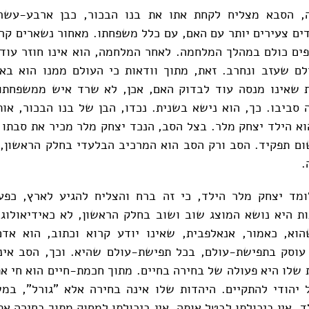
, הסבא מצליח לקחת אתו את בנו הבכור, כבן ארבע-עשר
דים צעירים יותר עם האם, עם כלל משפחתו. מאחור נשארים קרוב
ים כולם במהלך המלחמה. לאחר המלחמה, הוא אינו חוזר עוד 
ולם שעזב ונחרב. זאת, מתוך וודאות כי העולם ממנו הוא ב
 שאינו מנסה עוד לבדוק האם, אכן, לא שרד איש ממשפחתו
סביבו. כך, הוא נישא בשנית. נכדו, הבן של בנו הבכור, או
וא הילד יצחק מלר. בצל הסב, הנכד יצחק מלר מכיר את סבתו 
ם תפקיד. הסב ורק הסב הוא המרכיב הבלעדי בחלק הראשון, 
.
ומד יצחק מלר הילד, כי זה ברח והצליח להגיע לארץ, כפעו
ת היא נושא המוצג שוב ושוב בחלק הראשון, לא כאידיאולוג
הוא, כאמור, אנאלפבית, שאינו יודע קרוא וכתוב, הוא אדם
 עוסק בתפישת-עולם, בכל תפישת-עולם שהיא. וכך, הסב אינ
ות שלו היא פעולה של בחירה בחיים. מתוך חכמת-חיים הוא חי א
ל יהודי להתקיים. היהדות שלו אינה בחירה אלא "גורל", ב
. אין ביכולתו לבטל אותה. אין ביכולתו למחוק מתוך בחירה את