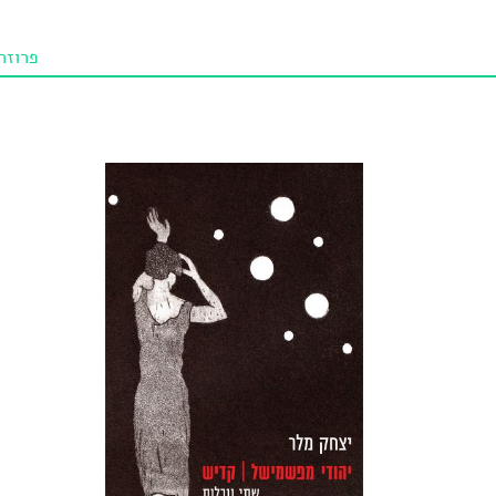
פרוזה
תו איכו
מאמרי
טנא ביכורי
מומלצי
טיפים