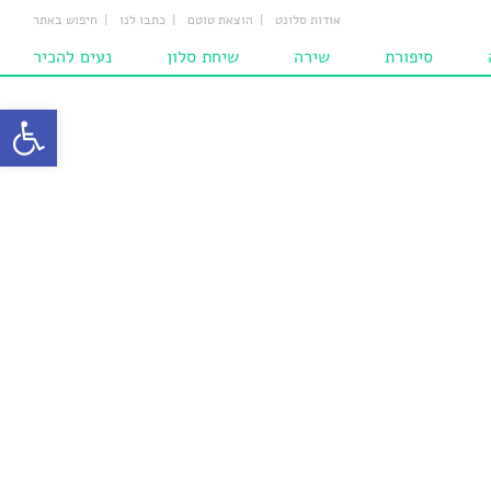
אודות סלונט
הוצאת טוטם
כתבו לנו
חיפוש באתר
סיפורת
שירה
שיחת סלון
נעים להכיר
ת
סיפורים
שירים
מחשבות
פתח סרגל
ם
סיפורים לילדים
המומלצים
הומאז'ים
ם‎‎
שירים לילדים
ם