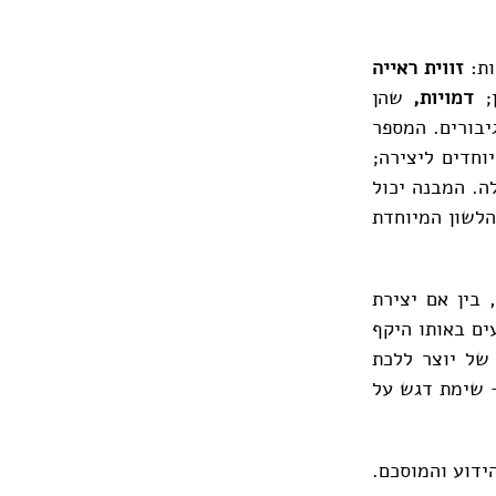
ות:
זווית ראייה
ן;
דמויות,
שהן
גיבורים. המספר
חדים ליצירה;
ה. המבנה יכול
הלשון המיוחדת
 בין אם יצירת
ים באותו היקף
 של יוצר ללכת
 שימת דגש על
הידוע והמוסכם.