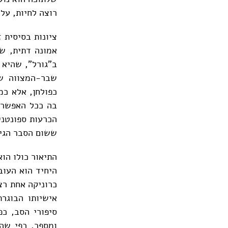
רוצה לחיות, עלי
ציונות בסיסית 
אמונה דתית, שכ
ב"גורל", שהיא 
שבר-המצווה ש
כפולחן, אלא כמ
בה ככל האפשר.
הכרעות ספונטני
ששום הסבר הגיו
התיאור כולו הוא
היחיד הוא העוב
כרוניקה אחת רצ
אישיותו הבוגר
סיפורי הסב, כפ
ומספר, כפי שהנ