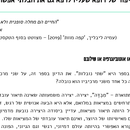
פור של רופא שעליו לרפא גם את הבלתי אפשר
"
החיים הם מחלה סופנית ולא 
אלא לחיות 
(עמיה ליבליך, 'קפה מוות' [2019] – מצוטט בסוף הטקסט של יצחק מלר)
ספר היא "שתי נובלות". את הדיון בספר זה, על שני מרכיב
כל אחד משני מרכיביו הוא נובלה?
תוארת – "מִבְדֶּה", יצירה. יצירה משמעותה שאינה תיאור עוב
חשים במציאות במלואם, אלא היא הבעה אנושית של רגש, דמי
היותה תיאור מציאות, עדיין ביסודה היצירה נובעת מדמיון,
 מאישיותו של היוצר, ואינם תיאור עובדתי של המציאות שלו. ה
רא האפשרי בהיותה עולם דמיוני, רגשי וגם הגיוני, הפונה 