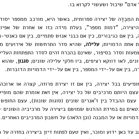
 אדם" שיכול ושעשוי לקרוא בו.
 המִבְדֶּה של יצירה ספרותית, באשר היא, מורכב ממספר יסוד
יצירה, "דמות מספר", בעלת מידה כזו או אחרת של אפיו
 בין אם כגיבורים, כין אם כבני אנוש סתמיים, בין אם כאנטי-
ת אחת הדמויות;
עלילה,
שהיא סדר התרחשות של אירועים מיו
עות וסדר בסיפור, שאינם בהכרח זהים לסדר התפתחות העליל
נים, לאו דווקא רציפים, ביו חלקי עלילה שונים;
סגנון
, שהוא 
ה, בין אם על-ידי המספר, בין אם על-ידי הדמויות הדוברות.
פיעים בכל יצירה, בין אם זו יצירת פרוזה, קצרה או ארוכה,
עצם היותם מרכיבים של כל יצירה, אין זאת אומרת שהם מופיע
 עצם ההבדל בין ז'אנרים שונים (סוגות שונות), עצם החופש
טאים גם במידת ההדגש שמושם ביצירה על מרכיביה השונים –
דמויות או על המבנה (וכן הלאה) על חשבון המרכיבים האחרים.
 עד כאן ידוע ומוכר, ואין טעם לפתוח דיון ביצירה בחזרה על 