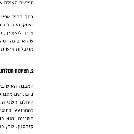
תפישת העולם שלו
בסך הכול אפשר ל
יצחק מלר לסכם
צריך להעריך, ו
שהוא בונה: מה 
מוגבלות אישית,
2. הציונות הנולדת והסב המזקין
המבנה האוטובי
ביפו, שם מתנחל
העולם השנייה.
להתרועע בחוגו
השנייה, הוא בו
קזחסטן. שם, בח