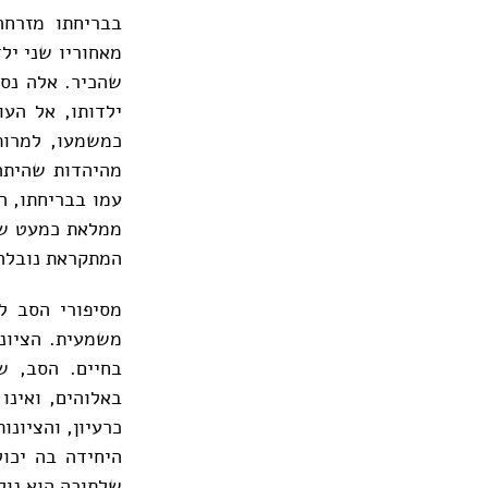
בבריחתו מזרחה
מאחוריו שני יל
שהכיר. אלה נספ
ילדותו, אל הע
כמשמעו, למרות
מהיהדות שהיתה 
עמו בבריחתו, ה
ממלאת כמעט שו
המתקראת נובלה
מסיפורי הסב ל
משמעית. הציונו
בחיים. הסב, ש
באלוהים, ואינו
כרעיון, והציונ
היחידה בה יכו
שלתוכה הוא נולד