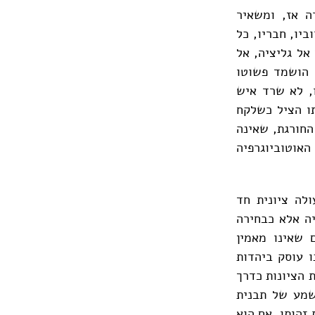
ה אז, ומשאיר
יו, חבריו, כל
אל גליציה, אל
א הושמד פשוטו
, לא שרד איש
תו הציל כשלקח
החורגת, שאינה
האוטוביוגרפיה
לה ציונית חד
יה אלא כבחירה
 שאינו מאמין
ו עוסק ביהדות
ת הציונות כדרך
משמע של תבנית
 זהותו, אם הוא