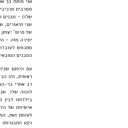
אני פותח כך את
ממרבית מרכיבי ה
שלו) – מבנים הק
שני תיאורים, ש
של פרופ' יצחק 
יתירה מזה – הש
מתכחש לעובדה 
המבנים המובאים
עם היותם שניה
ראשית, זהו הבד
רב אחרי בר-המ
להווה שלו. שנ
בילדותו לבין 
אישיותו של הדו
לעומת זאת, המב
רקע התבגרותו 