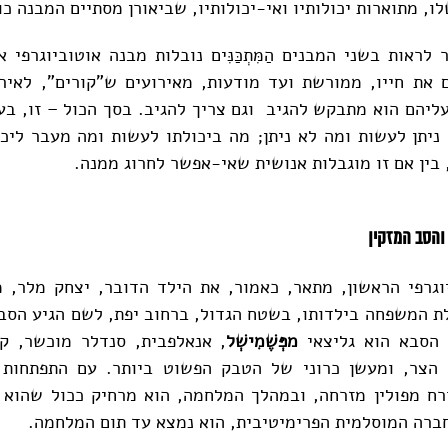
, מתוארות יכולותיו ואי-יכולותיו, שביאורן מסתיים המבנה כו
ראות בשני המבנים הַמִּתְכַּנִּים נובלות מבנה אוטוביוגרפי
 את חייו, ממורשת ועד מודעות, מאירועים ש"קורים", לאיר
עליהם הוא מתבקש להגיב וגם צריך להגיב. בסך הכול – זו, בע
ניתן לעשות ומה לא ניתן; מה ביכולתו לעשות ומה מעבר ליכול
 בין אם זו מוגבלות אנושית שאי-אפשר לחרוג ממנה.
וגרפי הראשון, מתאר, כאמור, את הילד הדובר, יצחק מלר, 
ת המשפחה בילדותו, בשטח הגדול, ברחוב יפת, לשם הגיע הס
 הסבא הוא גליצאי
מפְּשֶׁמִישְׁל
, אנאלפבית, סנדלר מוכשר, קל
 הצר, ומעשן כרוני של הטבק הפשוט ביותר. עם התפתחות
רח מפולין מזרחה, ובמהלך המלחמה, הוא מרחיק ככול שהוא י
ברה המוסלמית הפרימיטיבית, הוא נמצא עד תום המלחמה.