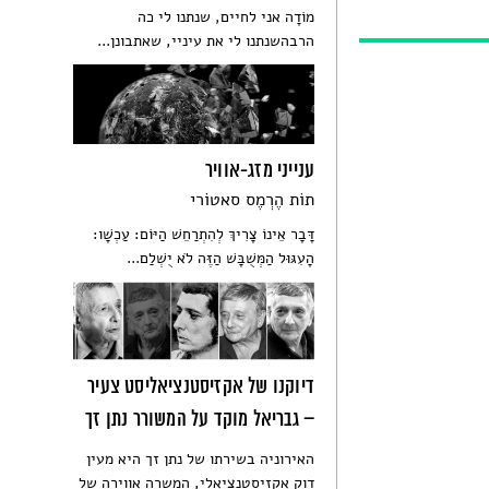
מוֹדָה אני לחיים, שנתנו לי כה
הרבהשנתנו לי את עיניי, שאתבונן...
ענייני מזג-אוויר
תוֹת הֶרְמֶס סאטוֹרי
דָּבָר אֵינוֹ צָרִיךְ לְהִתְרַחֵשׁ הַיּוֹם: עַכְשָׁו:
הָעִגּוּל הַמְּשֻׁבָּשׁ הַזֶּה לֹא יֻשְׁלַם...
דיוקנו של אקזיסטנציאליסט צעיר
– גבריאל מוקד על המשורר נתן זך
האירוניה בשירתו של נתן זך היא מעין
דוק אקזיסטנציאלי, המשרה אווירה של