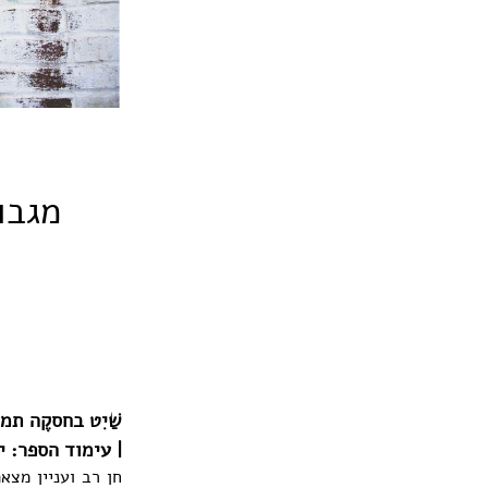
מגבו
שַׁיִט בחסקֶה ת
| עימוד הספר: יהודית
חן רב ועניין מצא