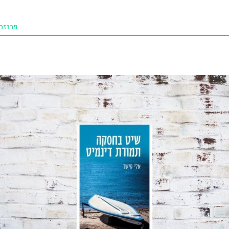
פרוזה
תו איכו
מאמרי
טנא ביכורי
מומלצי
טיפים