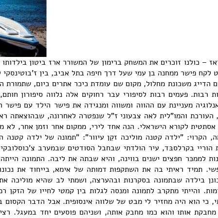
אז – כולנו זוכרים את המשחק ברימון של המשורר ארז ביטון בילדותו ש
 לקח פישר ממחנה בן עמי שעל דרך חיפה בתל אביב, בין ז'בוטינסקי ל
 הדייג משכונת מחלול, מקום שם עומדת כיכר אתרים כיום, שתמורת הד
 רבות. פעמים רבות לסיפורי עבר רחוקים אלה נלווה סיפורון חותם,
אנלוגיה מעניינת עם ההווה ומשווה ומנגידה את פישר הילד עם פישר ה
 העורכת והמו"לית לאה צבעוני ז"ל שנפטרה לאחרונה, שבהוצאתה ראה
אסתטית לקורא הישראלי. הנה אחד לירי, ממקום אחר וזמן אחר, לא מ
ה, הקרוי: "ילדה קטנה מוליכה זקֵן עיוור": "תמונה של ילדה קטנה המו
ת הוריי בקרלסבּד, עיר הולדתי שבחבל הסודטים שבמערב צ'כוסלובקי
ת לממכּר חפצים ישנים בווינה, והיא שבתה את ליבה. התמונה הייתה 
שי. תמיד ראיתי בה את השתקפות דמותה של אימא, בייחוד את נכונו
בונן בילדה שבתמונה בסקרנות ובהערצה, ושמתי לב שהיא מוליכה את 
מות. והייתי מתקרב לתמונה ומנסה לגלות בין קמטי לחייו של הזקן ר
, כי הוא היה מחזיר לי מבט של שלווה אינסופית. אבל הדבר הקסום ב
 מחבקת אותו והוא כמו מחבק אותה, ושניהם פוסעים יחד במעגל. רצי