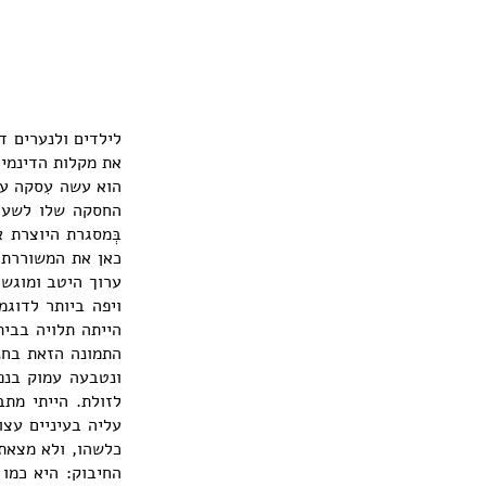
לילדים ולנערים ד
את מקלות הדינמיט
הוא עשה עִסקה עם
החסקה שלו לשעות
בְּמסגרת היוצרת 
כאן את המשוררת,
ערוך היטב ומוגש 
ויפה ביותר לדוגמ
הייתה תלויה בבי
התמונה הזאת בחנו
ונטבעה עמוק בנפ
לזולת. הייתי מת
עליה בעיניים עצו
כלשהו, ולא מצאתי
החיבוק: היא כמו