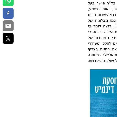
ין מהספרות כד"ר פישר בעל
, באופן מפתיע,
בנוי עשרות רבות
 כמו תצלומיו של
אלכס ליבק, חתן פרס ישראל, הידועים אשר מתפרסמים "הארץ" במדור "המאה ה-21", רוצה לומר כי
ם האלה. נדמה כי
יריות מהירות של
ים להלל ומעוררי
ת החיות בצריף
עת אלטלנה ממחנה
 למשל, האנקדוטה