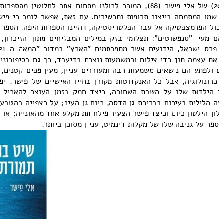
הוצאה לאור, 2023) של אלי פישר (88), המוכָּר לכולנו מתחום אחר לחלוט
שמו המתמחה בייצור תרופות ותכשירים. עם זאת, אפשר לומר כי פישר
ול הפרמצבּטיקה אל עבר הבּלטריסטיקה, דהיינו הספרות היפה. הספר 
ם מעין "סנפּשוטים": תצלומי בזק במילים המבליחים מתוך הזיכרון,
את עצמה תוך כדי צילום והמשמעות נוצרת בדיעבד, כך גם בסיפורוני
 ולפתע הם נושאים משמעות רבה ומעוררים עניין, מעין פּכּים קטנים, 
 כרונולוגיה, אבל כל האנקדוטות מקורן בחייו האישיים של פישר. יפ
הילדוּת שלו על השבת השחורה, כיצד חמק בזמן העוצר להאכיל א
ה הלילית בעירום בבריכת גן הדסה, כיום גן העיר; על הצפייה בהטב
לון הילטון כיום וכיצד פישר הצעיר פילח תת מקלע אחד מהאונייה; או
ר על גניבה שלו של מקלות דינמיט, עניין מסוכן ביותר.