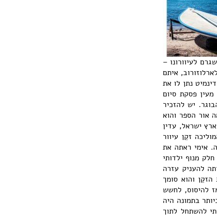
גרם לעיוורונו –
ארלוזורוב, איתם
ינמיט נתן לו את
 מעין פסקת סיום
בוגר. יש להזכיר
 אור הספר והוא
ארץ ישראל, עדין
ליכה זקֵן עיוור
ה. אימי ראתה את
חלק מנוף ילדותי
תה להעניק עזרה
הזקֵן והוא סומך
מז להיסוס, לחשש
יותר בתמונה היה
תי להשתחל לתוך