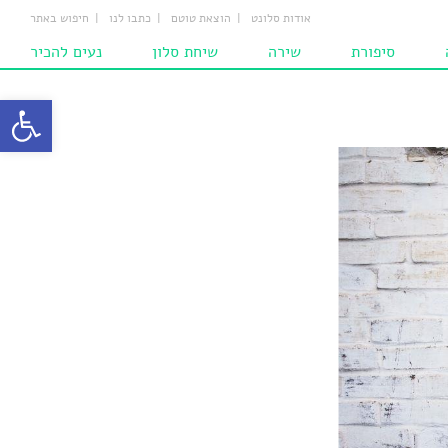
אודות סלונט
הוצאת טוטם
כתבו לנו
חיפוש באתר
סיפורת
שירה
שיחת סלון
נעים להכיר
ת
סיפורים
שירים
מחשבות
פתח סרגל
ם
סיפורים לילדים
המומלצים
הומאז'ים
ם‎‎
שירים לילדים
ם