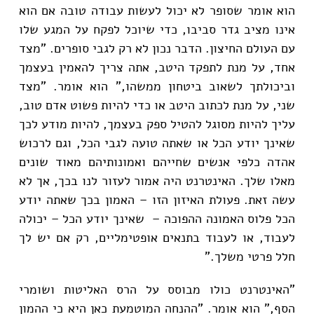
הוא אומר שסופר לא יכול לעשות עבודה טובה אם הוא
אינו מציב גדר סביבו, כדי שיוכל לפקח על המגע שלו
עם העולם החיצון. הדבר נכון לא רק לגבי סופרים. "מצד
אחד, על מנת לתפקד היטב, אתה צריך להאמין בעצמך
וביכולתך לשאוב ביטחון ממשהו," הוא אומר. "מצד
שני, על מנת לכתוב היטב או כדי להיות פשוט אדם טוב,
עליך להיות מסוגל להטיל ספק בעצמך, להיות מודע לכך
שאינך יודע הכל או שאתה טועה לגבי הכל, וגם לרכוש
אהדה כלפי אנשים שחייהם ואמונותיהם מאוד שונים
מאלו שלך. האינטרנט היה אמור לעזור לנו בכך, אך לא
עשה זאת. פעולת האיזון הזו – האמון בכך שאתה יודע
הכל פלוס האמונה ההפוכה – שאינך יודע הכל – יכולה
לעבוד, או לעבוד בתנאים אופטימליים, רק אם יש לך
חלל פרטי משלך."
"האינטרנט כולו מבוסס על הרס האליטות ושומרי
הסף," הוא אומר. "ההנחה המוטמעת כאן היא כי ההמון