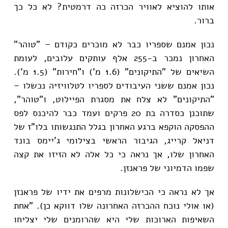
אותו להוציא לאוויר הכרזה כה דרמטית? לא כל כך
ברור.
נכון אמנם שספריו כבר לא מוכרים כקודם – "טוהר"
האחרון נמכר ב-255 אלף עותקים עלובים, לעומת
השיאים של "התיקונים" (1.6 מ') ו"חירות" (1.5 מ').
נכון אמנם ששני העיבודים לספריו לטלוויזיה נכשלו –
"התיקונים" לא צלח את מסגרת הפיילוט, ו"טוהר",
שתוכנן כסדרה בת 20 פרקים ועמד כבר להיכנס לפס
ההפסקה הוקפא ברגע האחרון בגלל התנגשותו בלו"ז של
דניאל קרייג, הגיבור הראשי בצילומי ג'יימס בונד
האחרון שלו, אך נראה כי כל אלה לא הזיזו את קצה
שפמו הדמיוני של פראנזן.
אך לא נראה כי הכישלונות מרפים את ידיו של פראנזן
(או אולי נוכח ההכרזה האחרונה שלו דווקא כן). "אחת
השאיפות הארוכות שלי היא שהרומנים שלי יצליחו