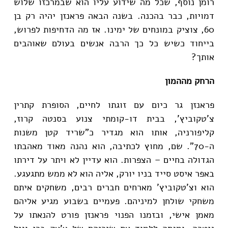
רומן נוסף, שכל מה שידוע עליו הוא שבמרכזו שלוש
דמויות, כבר בהכנה. בשנה הבאה פראנזן יהיה רק בן
60, צוציק במונחים של ימינו. אז מה הדחיפות לפרוש,
בייחוד כשיש כל כך הרבה אנשים בעולם שאוהבים
אותך?
הרחק מההמון
פראנזן גר כיום עם זוגתו לחיים, הסופרת קתרין
צ'טקוביץ', בבית דו-קומתי צנוע בסנטה קרוז,
קליפורניה, אותו הוא מגדיר כ"שריד קטן משנות
ה-70". שם, מחוץ לכתיבה, הוא נהנה מאוד מאהבתו
הגדולה בחיים – הצפרות. הוא עדיין לא ויתר על דירתו
באפר איסט סייד בניו יורק, אליה הוא לא ממש מתגעגע.
הוא וצ'טקוביץ' מארחים חברים רבים, משחקים איתם
משחקי שולחן למיניהם. פעמיים בשבוע מגיע אליהם
מאמן אישי, ובזמנו הפנוי פראנזן פורט להנאתו על