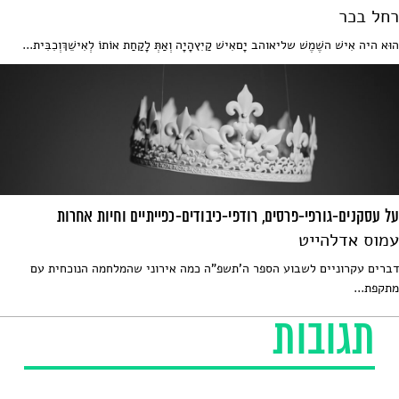
רחל בכר
הוּא היה אִישׁ השֶׁמֶשׁ שליאוהב יָםאִישׁ קַיִץהָיָה וְאַתְּ לָקַחַת אוֹתוֹ לְאִישֵׁךְוְכִבִּית...
על עסקנים-גורפי-פרסים, רודפי-כיבודים-כפייתיים וחיות אחרות
עמוס אדלהייט
דברים עקרוניים לשבוע הספר ה'תשפ"ה כמה אירוני שהמלחמה הנוכחית עם
מתקפת...
תגובות