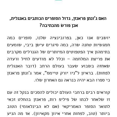
האם ג'ונתן פראנזן, גדול הסופרים הכותבים באנגלית,
אכן פורש מהכתיבה?
יושבים אנו כאן, בפרובינציה שלנו, סופרים כמה
חמגשיות טחנה שרה, כמה סיגרים עישן ביבי, שומעים
בתימהון איך הפטפוטים המיותרים של הגנרלים מקרבים
את פריצת המלחמה – וכלל לא מודעים לחיל ורעדה
שאחזה בשבוע שעבר בעולם הרחב (דובר האנגלית
לפחות). בראיון ל"ניו יורק טיימס", אמר ג'ונתן פראנזן
כי ספרו הבא יהיה כנראה גם האחרון שלו.
קוראים רבים ברחבי העולם יכולים להסכים בנקל זה עם
זו שלאחר לכתו של פיליפ רות, פראנזן בהחלט זכאי
לתואר הסופר האמריקאי (אם לא הבינלאומי) הטוב
ביותר (טוב, לפחות אחרי איוון מקאיוון). אז מה הניע