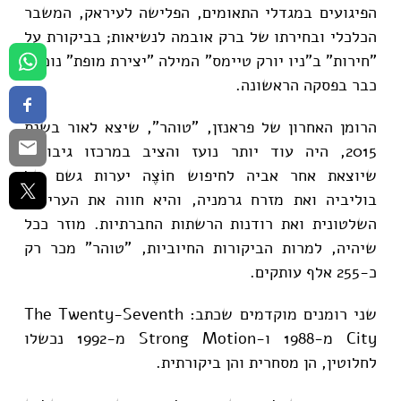
הפיגועים במגדלי התאומים, הפלישה לעיראק, המשבר
הכלכלי ובחירתו של ברק אובמה לנשיאות; בביקורת על
"חירות" ב"ניו יורק טיימס" המילה "יצירת מופת" נוכחת
כבר בפסקה הראשונה.
הרומן האחרון של פראנזן, "טוהר", שיצא לאור בשנת
2015, היה עוד יותר נועז והציב במרכזו גיבורה,
שיוצאת אחר אביה לחיפוש חוֹצֶה יערות גשם של
בוליביה ואת מזרח גרמניה, והיא חווה את העריצות
השלטונית ואת רודנות הרשתות החברתיות. מוזר ככל
שיהיה, למרות הביקורות החיוביות, "טוהר" מכר רק
כ-255 אלף עותקים.
שני רומנים מוקדמים שכתב: The Twenty-Seventh
City מ-1988 ו-Strong Motion מ-1992 נכשלו
לחלוטין, הן מסחרית והן ביקורתית.