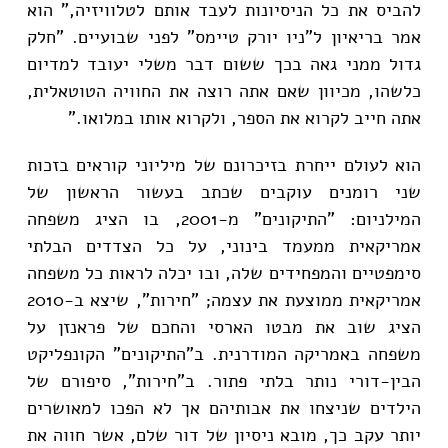
להביס את כל הניסיונות לעבד אותם לטלוויזיה," הוא
אמר בריאיון ל"ניו יורק טיימס" לפני שבועיים. "חלק
גדול ממני גאה בכך ששום דבר משלי יעובד למדיום
כלשהו, מכיוון שאם אתה רוצה את החוויה הטוטאלית,
אתה חייב לקרוא את הספר, ולקרוא אותו במלואו."
הוא לעולם ייחרת בזיכרונם של מיליוני קוראים בזכות
שני רומנים עוקבים שכתב בעשור הראשון של
המילניום: "התיקונים" מ-2001, בו הציג משפחה
אמריקאית ממעמד בינוני, על כל הצדדים הבלתי
סימפטיים והמפחידים שלה, ובו יכלה לראות כל משפחה
אמריקאית ממוצעת את עצמה; "חירות", שיצא ב-2010
הציג שוב את מבטו הארסי והחכם של פראנזן על
משפחה באמריקה המודרנית. ב"התיקונים" הקונפליקט
הבין-דורי נותר בלתי פתור. ב"חירות", סיפורם של
הילדים שניצחו את אבותיהם אך לא הפכו למאושרים
יותר עקב כך, מובא ניסיון של דור שלם, אשר חווה את