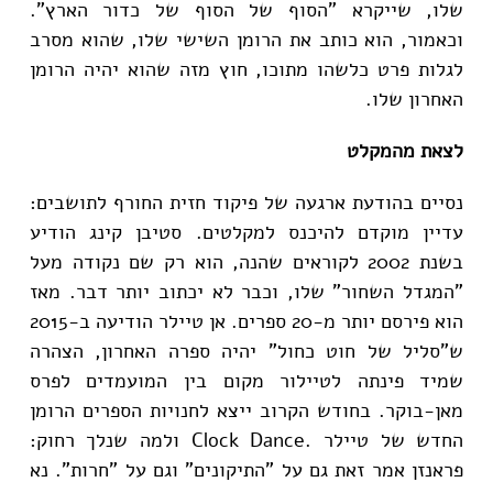
שלו, שייקרא "הסוף של הסוף של כדור הארץ".
וכאמור, הוא כותב את הרומן השישי שלו, שהוא מסרב
לגלות פרט כלשהו מתוכו, חוץ מזה שהוא יהיה הרומן
האחרון שלו.
לצאת מהמקלט
נסיים בהודעת ארגעה של פיקוד חזית החורף לתושבים:
עדיין מוקדם להיכנס למקלטים. סטיבן קינג הודיע
בשנת 2002 לקוראים שהנה, הוא רק שם נקודה מעל
"המגדל השחור" שלו, וכבר לא יכתוב יותר דבר. מאז
הוא פירסם יותר מ-20 ספרים. אן טיילר הודיעה ב-2015
ש"סליל של חוט כחול" יהיה ספרה האחרון, הצהרה
שמיד פינתה לטיילור מקום בין המועמדים לפרס
מאן-בוקר. בחודש הקרוב ייצא לחנויות הספרים הרומן
החדש של טיילר .Clock Dance ולמה שנלך רחוק:
פראנזן אמר זאת גם על "התיקונים" וגם על "חרות". נא