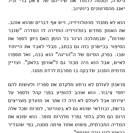
גיטרה, ומנסה ללמוד את שיריהם של צ'אק ברי וניל
יאנג מהסרטונים ביוטיוב.
הוא לא מתנזר מהטלוויזיה, ויש אף דברים שהוא אוהב.
את האמון מחדש בטלוויזיה החזירה לו הסדרה "שובר
שורות", שבמהלכה הרהר כל הזמן האם ניתן לספר את
הסיפור בכישרון כזה גם בכתב, מבלי לאבד את הייחוד
שבו. בפרק הסיום של ה"הריגה" הוא בכה, ואל תספרו
לאיש, אבל הוא היה מכור גם ל"אורפן בלאק". ועדיין
תדמית הסנוב שדבקה בו מסרבת לרדת ממנו.
פראנזן לעולם לא נרתע מלקדם את ספריו ולעשות להם
יחסי ציבור. הוא אוהב להופיע בפני קהל ולספר על
יצירתו אבל לעולם לא היה לו אתר או מועדון מעריצים
ברשת, ובוודאי שהוא גם לא בטוויטר, למרות שכל אלה
היום הם חלק בלתי נפרד מלהיות סופר. הוא שונא את
המדיה החברתית, פשוט אחוז אימה ממנה, כפי שהגדיר
בראיון לניו יורק טיימס".