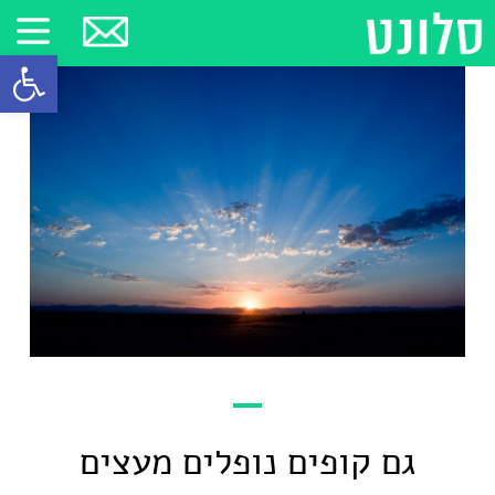
פתח סרגל
גם קופים נופלים מעצים