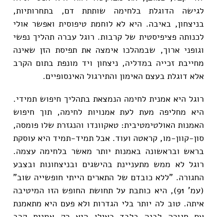
לגישה הדוגלת בלחימה שותתת דם, בתחרותיות,
בניצחון, באיבה. היא לא לוחמת טיפוסית ואפשר אולי
לכנותה פציפיסטית של קרבות. רוגל עברה תהליך נפשי
וגופני ארוך, שבמהלכו אימצה את תפיסת הזן שאינה
מחייבת זכייה במדליה, ניצחון ויד מונפת בתום הקרב
אלא דוגלת בעצם האימון והתירגול האינסופיים.
רוגל היא אמנית לחימה הנמצאת בתהליך חיפוש תמידי.
היא מחליפה מעת לעת אמנויות לחימה, תוך חיפוש
האמנות האולטימטיבית: טאקוונדו והנגזרת שלו פומסה,
סון-קוון-מו, קראטה ועוד. אבל תמיד-תמיד היא עוסקת
בראש ובראשונה באמנות יותר מאשר בלחימה עצמה.
רוגל לא ממש מתעניינת בהישגים ובניצחונות ובצבע
החגורה. "ללא כובדם של התארים הייתי חופשייה שוב"
(עמ' 91), היא כותבת על תחושת החופש הזו המיטיבה
איתה. טוב לה יותר בלי הגדרות ולא פעם היא מתאמנת
עם חגורה לבנה בלבד כאילו היא רק אמנית קרב