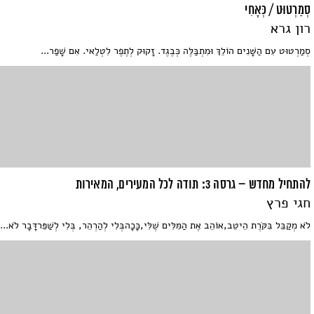
סְמַרְטוּט / כְּאָחִי
רון גרא
סְמַרְטוּט עִם הַשָּׁנִים הוֹלֵךְ וּמִתְבַּלֶּה כְּבֶגֶד. זָקוּק לְתֶפֶר לִטְלַאי. אִם שָׁפַר...
להתחיל מחדש – גרסה 3: תודה לכל המעירים, המאירות
חגי פרץ
לֹא מְקַבֵּל בִּקֹּרֶת הֵיטֵב,אוֹהֵב אֶת הַמִּלִּים שֶׁלִּי,כָּכָהבְּלִי לְהַרְהֵר, בְּלִי לְשַׁפֵּרדָּבָר לֹא...