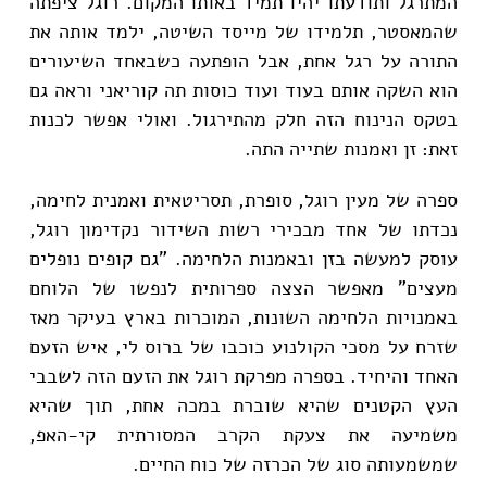
המתרגל ותודעתו יהיו תמיד באותו המקום. רוגל ציפתה
שהמאסטר, תלמידו של מייסד השיטה, ילמד אותה את
התורה על רגל אחת, אבל הופתעה כשבאחד השיעורים
הוא השקה אותם בעוד ועוד כוסות תה קוריאני וראה גם
בטקס הנינוח הזה חלק מהתירגול. ואולי אפשר לכנות
זאת: זן ואמנות שתייה התה.
ספרה של מעין רוגל, סופרת, תסריטאית ואמנית לחימה,
נכדתו של אחד מבכירי רשות השידור נקדימון רוגל,
עוסק למעשה בזן ובאמנות הלחימה. "גם קופים נופלים
מעצים" מאפשר הצצה ספרותית לנפשו של הלוחם
באמנויות הלחימה השונות, המוכרות בארץ בעיקר מאז
שזרח על מסכי הקולנוע כוכבו של ברוס לי, איש הזעם
האחד והיחיד. בספרה מפרקת רוגל את הזעם הזה לשבבי
העץ הקטנים שהיא שוברת במכה אחת, תוך שהיא
משמיעה את צעקת הקרב המסורתית קי-האפ,
שמשמעותה סוג של הכרזה של כוח החיים.