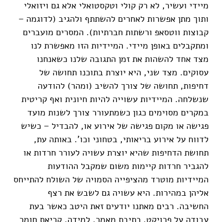
מיידי ועשיר, לא רק קולי וטקסטואלי אלא גם ויזואלי
ותוך מתן אפשרות לאחרים להשתתף ולהגיב (לדוגמה –
קבוצות ווטסאפ ורשתות חברתיות). המסרים מועברים
ומתקבלים באופן מיידי. המיידיות הזו מאפשרת לנו
מצד אחד להשהות את זמן התגובה שלנו כשאנחנו
עסוקים. מצד שני, היא יוצרת בתוכנו תחושה של
דחיפות, תחושה של צורך להשיב (ומהר) להודעה
שנשלחה. המיידיות עשוייה להיות חיונית ואף קריטית
במקרים מסוימים כגון כשמתעורר צורך לשנות מועד
פגישה או מקום פגישה של אירוע או, להבדיל – כשיש
לדווח על אירוע בריאותי, בטחוני וכו'. באותה עת,
תחושת הדחיפות שהיא יוצרת עשויה לעורר חרדות או
להגביר חרדות קיימות משום שמקבל ההודעות
המיידיות מוטרד מהציפייה הסמויה של השולח להתייחס
אליהן במהירות. היא עשויה גם לשבש את רצף
החשיבה. רבים מאתנו יודעים זאת היטב כאשר בעת
עבודה על פרויקט, כתיבת מאמר, למידה, קריאת חומר