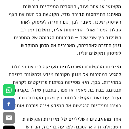
מקצועי או אחר ועוד, המסרים המיידיים דורשים
מאיתנו התייחסות תדירה מדי, הקוטעת כל העת את רצף
העיסוק שלנו. מעבר לכך, גם החזרה לעיסוק לאחר
קבלת המסר ואולי התייחסות אליו, נמשכת זמן רב.
השילוב בין שני אלה – תדירותם הגבוהה של המסרים
וזמן החזרה לאחריהם, מאריכים את הזמן המוקדש
לעיסוק ומקשים עליו.
מיידיות התקשורת הטכנולוגית מעניקה לנו את היכולת
להגיע במהירות אל מגוון מקורות מידע ולהשוות ביניהם
במהירות. בכך, היא מסייעת בפיתוח פרויקטים לקראת
תכנונם, בכתיבת מאמר או ספר, בתכנון טיול, בקניות
ועוד. עם זאת, הקושי לבחור בין מגוון מקורות נותר
בעינו ומיידיות הנגישות אל המידע אינה פותרת אותו.
אחד מההיבטים השליליים של מיידיות התקשורת
הטכנולוגית היא הסכנה לפגיעה בריכוז, הנדרש