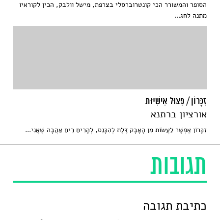
הסופר והמשורר הכי קונטרוברסלי בצרפת, מישל וולבק, הכין לקוראיו
מתנה לחג...
זִכָּרוֹן / פִּצּוּל אִישִׁיּוּת
אורציון ברתנא
זִכָּרוֹן אֶפְשָׁר לַעֲשׂוֹת מִן הָאָבָק דֶּלֶת לְהִכָּנֵס, לְהָרִיחַ רֵיחַ אַהֲבָה שֶׁאֲנִי...
תגובות
כתיבת תגובה