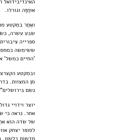
האינדיבידואל הח
אוּזֶפֶּה וגורלו.
שבע עשרה, כשאנ
ספרייה ציבורית?
ששימשה כמחסן ש
'החיים כמשל' א
מן המצוות. בדר
גשם בירושלים".
יוצר וידויי גדו
אחר. נראה כי שד
של שדה הוא אחֵ
לסופר יצחק אוור
חדשות בלשון, ב