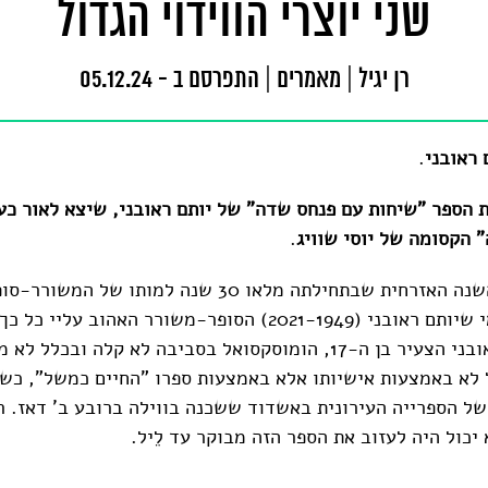
שני יוצרי הווידוי הגדול
רן יגיל
|
מאמרים
|
התפרסם ב - 05.12.24
 ראובני
.
הספר "שיחות עם פנחס שדה" של יותם ראובני,
שיצא לאור כ
 הקסומה של יוסי שוויג
.
אוטוטו נגמרת השנה האזרחית שבתחילתה מלאו 30 שנה למותו
(1994-1929), מי שיותם ראובני (2021-1949) הסופר-משורר האהוב 
מילים, כי את ראובני הצעיר בן ה-17, הומוסקסואל בסביבה לא קלה ו
 לא באמצעות אישיותו אלא באמצעות ספרו "החיים כמשל", כשר
ל הספרייה העירונית באשדוד ששכנה בווילה ברובע ב' דאז. ר
יכול היה לעזוב את הספר הזה מבוקר עד לֵיל.