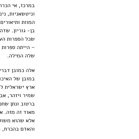
במרכז, אי הכרה
וניטשאניות, ני
המוות ותיאורים
בן- גוריון. שדה 
שכל הספרות העב
– הייתה ספרות 
שלה המילה.
אלה כמובן דברי ה
במובן של האיכו
ארץ ישראלית לדו
שמיר ויזהר, אבל
ברטוב ונתן שחם,
מאוד זה מזה. אור
אלא שהוא משוקע
והאדם בהכרח, וי