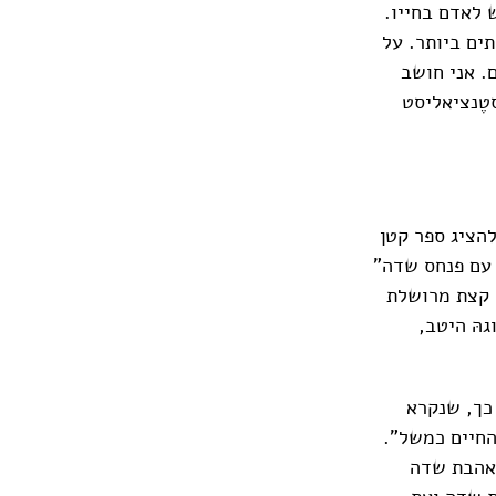
 לאדם בחייו.
ים ביותר. על
. אני חושב
טֶנציאליסט
הציג ספר קטן
 עם פנחס שדה"
 קצת מרושלת
הּ היטב,
 כך, שנקרא
החיים כמשל".
 את אהבת שדה