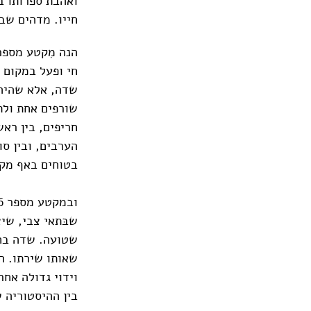
ואהבת ספרותו ב
חייו. מדהים שבצ
חי ופעל במקום 
שדה, אלא שהיה 
שורפים אחת ולת
חריפים, בין ראש
הערבים, ובין סו
בטוחים באף מקו
שטועה. שדה בחר
שאותו שירתו. ה
וידוי גדולה אחרת
בין ההיסטוריה ש