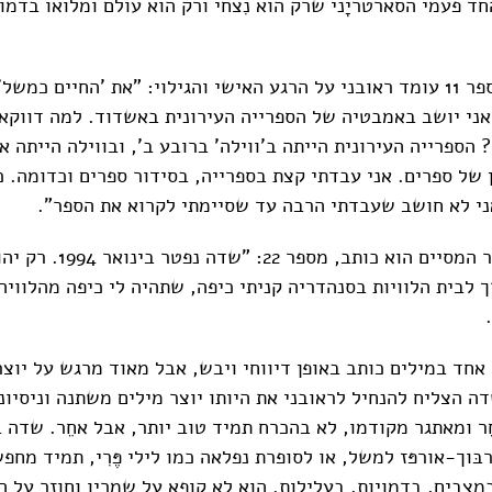
ד פעמי הסארטריָני שרק הוא נִצחי ורק הוא עולם ומלואו בדמו
ואַחַר במִקטע מספר 11 עומד ראובני על הרגע האישי והגילוי: "את 'החיים כ
י יושב באמבטיה של הספרייה העירונית באשדוד. למה דווקא
 הספרייה העירונית הייתה ב'ווילה' ברובע ב', ובווילה הייתה 
ל ספרים. אני עבדתי קצת בספרייה, בסידור ספרים וכדומה. 
ני לא חושב שעבדתי הרבה עד שסיימתי לקרוא את הספר".
ובמִקטע הקצרצר המסיים הוא כו
ך לבית הלוויות בסנהדריה קניתי כיפה, שתהיה לי כיפה מהלווי
ל אחד במילים כותב באופן דיווחי ויבש, אבל מאוד מרגש על יוצר 
ה הצליח להנחיל לראובני את היותו יוצר מילים משתנה וניסיוני
ר ומאתגר מקודמו, לא בהכרח תמיד טוב יותר, אבל אחֵר. שדה 
בּוך-אורפּז למשל, או לסופרת נפלאה כמו לילי פֶּרִי, תמיד מחפ
מצבים, בדמויות, בעלילות. הוא לא קופא על שמריו וחוזר על ה