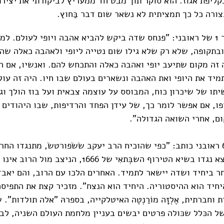
קליפת אגוז. הוא סוקר תוך מבט חד ממעריץ לביקורתי את יציר
ורה כל כך תמציתית לא נשאר שום דבר בַּחוץ.
הנה מִקטע מספר 1 של ראובני: "פנחס שדה ביקש להביא אהבה ויופי לעולם.
ובתקופה, שלא רק שלא גילו שום נטייה ליופי ולאהבה כאלה שה
זה מקום שתיעב יופי ואהבה כאלה והתכחש להם. ואנשיו, אם היו
מיד את היופי ואת האהבה ונשארים בעולם שבו חיו. היה זה עול
יתו של שיכרון כוח, המבוסס על עוצמה צבאית ועל בוז הולך וגו
פו, אם אפשר לומר כך, של עידן הפחד והרדיפות, שבו היהודים ל
ם, אחרי השואה הגדולה".
ובמקטע מספר 6 ראובני כותב: "כפי שהוכיח הרב יעקב שׂשׂפורטשׂ, מתנגדו ה
שבּתאי צבי, שיצא נגדו בשיא הטירוף השבְּתאִי של 1666, הניצב 
 ביחיד ושדה יישאר לתמיד. האחרים הלכו עם הרוב, והם יאבד
יחיד הוא ההיסטוריה. היחיד הוא הנצח". מזכיר קצת את התפיס
 וחברתית, אֶלְזָה מוֹרַנְטֶה האיטלקייה, בספרהּ "אלה תולדות".
ל הכּלל שכּולה פרטים יבשים בעניין מלחמת העולם השניה, לבי