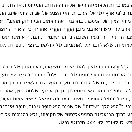
 במרכזיות הלאומיות הישראלית והיהדות, התייחסות אוהדת לגיש
כור כלפי ארץ ישראל העובדת וחיי הצנע של שנות החמישים, הת
 מחיי המין של המספר. בוא נגיד את האמת, הכי רחוק מהתנ"ך 
אהב להדגיש וראובני מובן הֶחֱרָה הֶחֱזִיק אחריו, כי הוא היה יו
רית דאז – הדוגמה הטובה ביותר שתמיד ניתנת היא משה שמיר
לאומית, שלא לדבר על לאומנית, של קולקטיביזציה, ספרות מגו
ֶבֶל וּרְעוּת רוּחַ שאין להם מאחָז בַּמציאות, לא במובן של התכנ
ת האבּסולוטית הספרותית של דור הפלמ"ח כדור ביניים של מעבָ
ר המדינה, ובשל היותו דור מעבָר הוא יְצור כּלאיים כל כך מרתק
 גם סופרים כמו יגאל מוסינזון, דן בן אמוץ, שלמה ניצן, אהרֹן מ
 היו לכתחילה סופרים מעולים עם פוטנציאל פואטי עצום ואחֵר,
י ב"הוא הלך בשדות" של שמיר הוא סוּפֶּר גיבור, סוּפֶּר אינדיב
 בתוך הריאליזם הסוציאליסטי של תקופתו, ולא בהגיגים על הקי
ש לו לאורי, לא מעט חיבּוטי נפש.