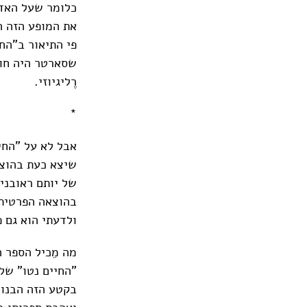
כלומר שעל האדם
את המופע הזה ה
פי התיאור ב"הח
שסארטר היה חות
רֶליגיוזי.
*
אבל לא על "החי
שיצא כעת בהוצאת
של יותם ראובני
בהוצאה הפרטית 
ולדעתי הוא גם פ
מה מֵכיל הספר ה
"החיים נטו" של