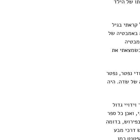
תו של הילד
משל' קראתי בגיל
 באמבטיה של
אמבטיה
כשמצאתי את
תב, מספר 22: "שדה נפטר בינואר 1994. רק יהודי נפטר, נפטר
ה של שדה. היה
וידויי גדול
, ואכן כל ספר
בפירוש, בדומה
ש דרכי מבע
פטנט כמו