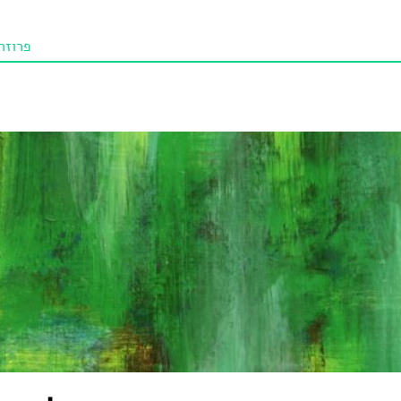
פרוזה
תו איכו
מאמרי
טנא ביכורי
מומלצי
טיפים