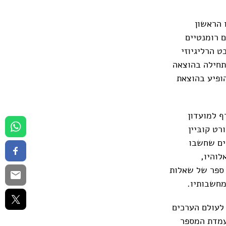
. ספרו הראשון
1951) והוא מכיל שירים רומנטיים
 הרליגיוזי
תחילה בהוצאה
ופיע בהוצאת
, בן 27, שבמקום להצטרף למועדון
רט קובּיין
רים שחשבו
לוהיו,
 ספר של שאלות
מחשבותיו.
לעולם הערכים
עמדת המספר