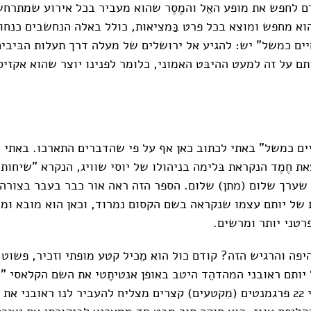
 לחפש את מופע האֵל והמֶסֶר שהוא מעביר בכל אירוע שמתרחש
וא מחפש ומוצא בכל פרט בַּמציאות, כולל באלה הנחשבים כנחות
יים כמשל" יש: להגיע אל ירושלים של מעלה דרך תעלות הבּיבים
ם על זה למעט ההיבּט האמוני, כלומר לפנינו יוצר שהוא אקזיס
ים כמשל" באתי לכתוב כאן אף על פי שהדברים התארכו. באתי ל
 חֶמֶד הנקראת בּלימה בניהולו של יוסי שוויג, הנקרא "שיחות
 שערך שלום (מתן) שלום. הספר הזה ראה אור כבר בעבר בצורה
של יותם עצמו שנקראה בשם הקסום נמרוד, וכאן הוא מובא ומוג
רטני יותר ומרשים.
יפה והרגיש הזה? קודם כול הוא מֵכיל קטע מופתי וזכיר, פשוט
 יותם ראובני המהדהֵד היטב באופן אנטיתֶטי את השם הקלאסי "
בקטע הזה הבנוי 22 פרגמנטים (מִקטעים) קצרים מצליח להעביר לנו ראובני