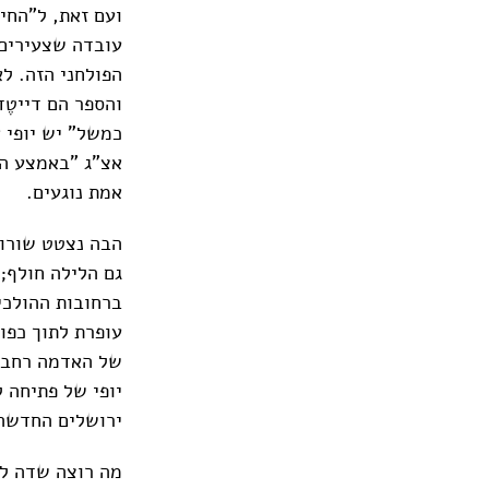
ועם זאת, ל"החי
עובדה שצעירים 
הפולחני הזה. ל
והספר הם דייטֶ
כמשל" יש יופי 
אצ"ג "באמצע הע
אמת נוגעים.
הבה נצטט שורות 
גם הלילה חולף; 
ברחובות ההולכי
עופרת לתוך כפות
של האדמה רחבת-ה
יופי של פתיחה 
ירושלים החדשה
מה רוצה שדה לו