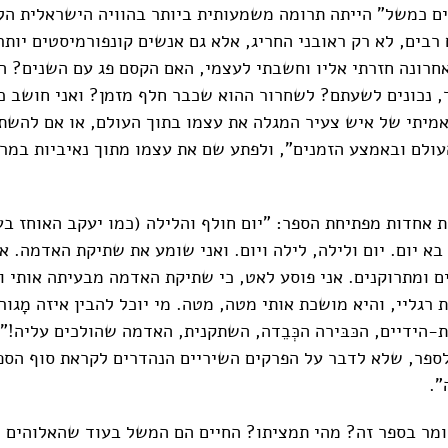
ים כמשל" הייתה תרומה משמעותית ביותר בהוויה הישראלית הל
רבים, לא רק ראובני החריג, אלא גם אנשים קונפורמיסטים יותר
אחרונה חזרתי אליו וחשבתי לעצמי, האם הקסם פג עם השנים? ה
ד, נכונים לשעתם? לשחרור ההוא שכבר חלף מזמן? ואני חושב כ
אמיתי של איש צעיר המגלה את עצמו בתוך העולם, או אם להש
ולם ובאמצע הזמנים", ולפתע שם את עצמו מתוך נאיביות במרכ
אחדות מפתיחת הספר: "יום חולף והלילה (כמו יעקב האוחז בעקֵ
בא יום. יום ולילה, לילה ויום. ואני שומע את שתיקת האדמה. אנ
ם ומתרוקנים. אני פוסע לאט, כי שתיקת האדמה מבעיתה אותי ו
 רגליי, והיא מושכת אותי מטה, מטה. מי יוכל להבין איזה מָגור 
ידיים, הכּבּירה הכְּבֵדה, השתקנית, האדמה שהולכים עליה!".
לספר, שלא לדבר על הפרקים השיריים הנהדרים לקראת סוף הספ
".
מר בספר זה? מהי תמציתו? החיים הם המשל בעוד שהאלוהים 