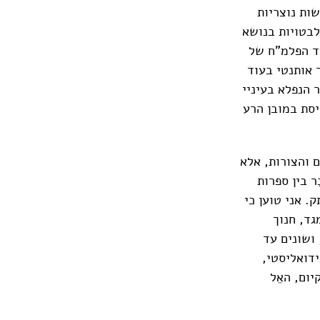
ות נוצריות
לבטויות בנושא
עד הפלמ"ח של
צר אותנטי בעוד
 הנפלא בעיניי
יסת במובן הרע
ים והצורות, אלא
ר בין ספרות
. אני טוען כי
גד, חנוך
 ושונים עד
ידואליסטי,
ום, האֵל