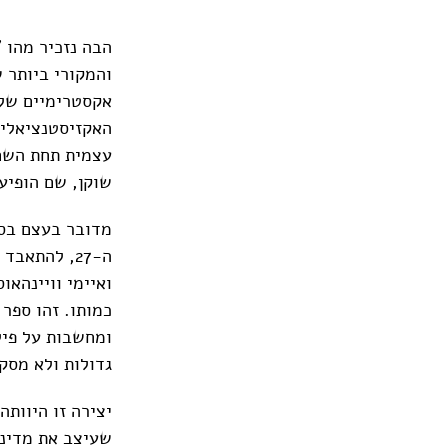
אקסטרימיים של 
האקזיסטנציאליס
עצמית תחת השם 
שוקן, שם הופיע
ה-27, להתאב
ואיימי וויינהאו
כמותו. זהו ספר 
ומחשבות על פיל
גדולות ולא מסק
יצירה זו היוות
שעיצב את מדינת