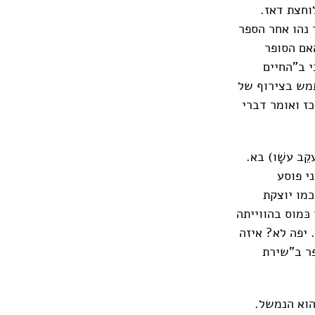
וחצת דאז.
 נהו אחר הספר
אם הסופר
י ב"החיים
תמש בצירוף של
ז ואומר דברי
ב עשָׁו) בא.
י פוסע
כמו יוצקת
כּמוס בהווייתה
 יפה לא? איזה
ר ב"שירת
הוא הנמשל.