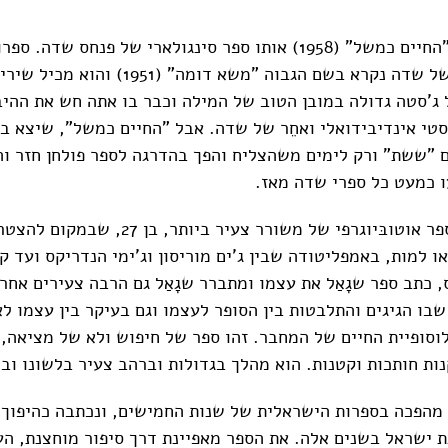
הבה נזכיר מהו "החיים כמשל" (1958) אותו ספר סינגולארי של פנחס שדה
והמקורי ביותר של שדה נקרא בשם הגבוה "משא דומה" (
ג'סטה גדולה במובן הטוב של המילה וכבר בו אתה חש את ההיבט
טי אינדיבידואלי ואחֵר של שדה. אבל "החיים כמשל", שיצא ב
"ששת" ורק לימים משהצליח והפך בהדרגה לספר פולחן חזר וה
ו כמעט כל ספרי שדה מאז.
מדובר בעצם בספר אוטובּיוגרפי של משורר צעיר ביותר
ד או למות, באמפליטודה שבין ג'ים מוריסון וג'ימי הנדריקס ועד קו
ס, כתב ספר שגָאַל את עצמו ומתברר שגָאַל גם הרבה צעירים אח
שבו הגיגים והתלבטות בין הסופר לעצמו וגם בעיקר בין עצמו לא
וסופיית החיים של המחבר. זהו ספר של חיפוש ולא של מציאה,
נות חותכות וקטנות. הוא מהלך בגדולות וברהב צעיר בלשונו וב
ה מהפכה בספרות הישראלית של שנות החמישים, ונכתבה כהיפוך 
 ישראל בשנים אלה. את הספר מאפיינת דרך סיפור מוחצנת, ה