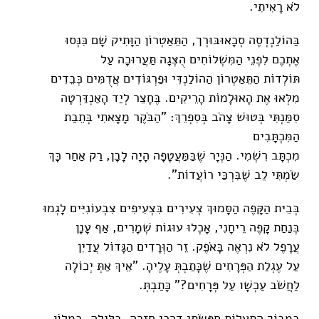
לֹא רָאִיתִי.
בַּהוֹלַנְדְסֶה סְכָאוּבּוּרְך, הַתֵּאַטְרוֹן הַוָּתִיק שָׁם כִּנְּסוּ
אֶתְכֶם לִפְנֵי הַמִּשְׁלוֹחִים הֻצְּגָה תַּעֲרוּכָה עַל
תּוֹלְדוֹת הַתֵּאַטְרוֹן הַהוֹלַנְדִּי וּפַרְגּוֹדִים אֲדֻמִּים כְּבֵדִים
מִלְּאוּ אֶת הָאוּלָמוֹת הָרֵיקִים. בֶּחָצֵר לְיַד הָאַנְדַּרְטָה
סִמַּנְתִּי בְּטוּשׁ צָהֹב בְּסִפְרֵךְ: "הַבֹּקֶר מָצָאתִי בְּתֵבַת
הַמִּכְתָּבִים
מִכְתָּב רִשְׁמִי. הַנְּיָר שֶׁבַּמַּעֲטָפָה הָיָה לָבָן, רַק אַחַר כָּךְ
שַׂמְתִּי לֵב שֶׁבִּרְכַּי רוֹעֲדוֹת".
בְּבֵית הַקָּפֶה הַסָּמוּךְ צְעִירִים בִּצְעִיפִים צִבְעוֹנִיִּים לָגְמוּ
בְּנַחַת קָפֶה רֵיחָנִי, אָכְלוּ עוּגוֹת שְׁמָרִים, אַף עָנָן
עֲרָפֶל לֹא נִרְאֶה בָּאֹפֶק. זֵר הַוְּרָדִים הַגָּדוֹל עֲדַיִן
עַל עֶגְלַת הַפְּרָחִים שֶׁכָּתַבְתְּ עָלֶיהָ. "אֵיךְ אַתְּ יְכוֹלָה
לַחֲשֹׁב עַכְשָׁו עַל פְּרָחִים?" כָּתַבְתְּ.
בִּמְבוֹךְ הַתְּעָלוֹת חִפַּשְׂתִּי דַּרְכִּי חֲזָרָה. בַּלַּיְלָה, בַּמָּלוֹן,