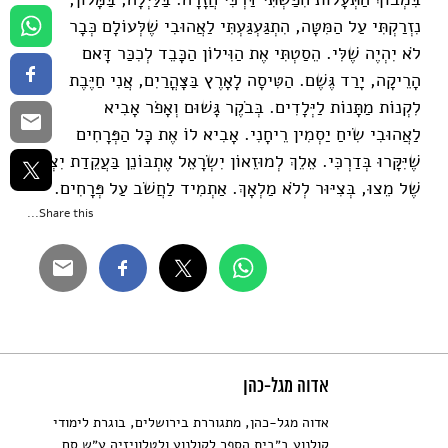
נִזְרַקְתִּי עַל הַמִּטָּה, הִתְגַּעְגַּעְתִּי לַאֲהוּבִי שֶׁלְּעוֹלָם כְּבָר
לֹא יִהְיֶה שֶׁלִּי. הֵסַטְתִּי אֶת הַוִּילוֹן הַכָּבֵד לְכִכַּר דָּאם
הָרֵיקָה, יָרַד גֶּשֶׁם. הַטִּיסָה לָאָרֶץ בַּצָּהֳרַיִם, אֲנִי חַיֶּבֶת
לִקְנוֹת מַתָּנוֹת לַיְּלָדִים. בְּבֹקֶר גָּשׁוּם וְאָפֹר אָבִיא
לַאֲהוּבִי שִׂיחַ יַסְמִין רֵיחָנִי. אָבִיא לוֹ אֶת כָּל הַפְּרָחִים
שֶׁיִּקָּרוּ בְּדַרְכִּי. אֵלֵךְ לְמוּזֵאוֹן יִשְׂרָאֵל אֶתְבּוֹנֵן בַּעֲקֵדַת יִצְחָק
שֶׁל מֵצוּ, בְּצִיּוּר לְלֹא מַלְאָךְ. אַתְמִיד לַחֲשֹׁב עַל פְּרָחִים.
Share this...
אדוה מגל-כהן
אדוה מגל-כהן, מתגוררת בירושלים, בוגרת לימודי
קולנוע ב״בית הספר לקולנוע ולטלוויזיה ע״ש סם