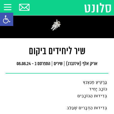
פתח סרגל
שיר ליחידים ביקום
אריק אלף (איזנברג)
|
שירים
|
התפרסם ב - 08.08.24
בָּרָקִיעַ מְנַצְנֵץ
כּוֹכָב יָחִיד
בְּדִידוּת הַכּוֹכָבִים
בְּדִידוּת הַדְּבָרִים שֶׁבַּלֵּב