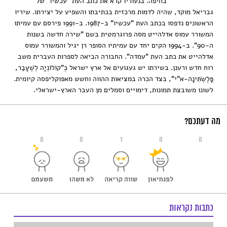
בחיפה. בנעוריו קרא את כתב העת "עכשיו" של
גבריאל מוקד, שהיה לדמות מרכזית בכתיבתו והשפיע על יצירתו. שיריו
הראשונים נדפסו בכתב העת "עכשיו" ב-1987. ב-1991 פירסם עם עמיתו
המשורר עמוס אדלהייט מסה פרוגרמטית בשם "שירה חדשה בשנות
ה-90". ב-1994 הקים יחד עם עמיתיו הסופר רן יגיל והמשורר עמוס
אדלהייט את כתב העת "עמדה". החבורה הביאה לספרות העברית משב
רוח חדש ורענן. בשירתו יש געגועים אל ארץ ישראל כְּ"קוֹלוֹנְיָה לְשֶׁעָבַר,
פָּלֶשְׂתִּינָה-א"י", בצד הכרה במציאות ההווה וחשש מאפוקליפסה קיומית.
לשונו משובצת תמונות, דימויים וסמלים מן העבר הארץ-ישראלי.
מה דעתכם?
0
0
1
0
0
כתבות נקראות