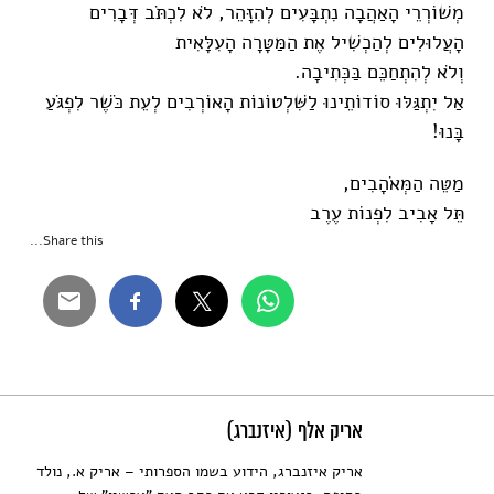
מְשׁוֹרְרֵי הָאַהֲבָה נִתְבָּעִים לְהִזָּהֵר, לֹא לִכְתֹּב דְּבָרִים
הָעֲלוּלִים לְהַכְשִׁיל אֶת הַמַּטָּרָה הָעִלָּאִית
וְלֹא לְהִתְחַכֵּם בַּכְּתִיבָה.
אַל יִתְגַּלּוּ סוֹדוֹתֵינוּ לַשִּׁלְטוֹנוֹת הָאוֹרְבִים לְעֵת כֹּשֶׁר לִפְגֹּעַ
בָּנוּ!
מַטֵּה הַמְּאֹהָבִים,
תֵּל אָבִיב לִפְנוֹת עֶרֶב
Share this...
אריק אלף (איזנברג)
אריק איזנברג, הידוע בשמו הספרותי – אריק א., נולד