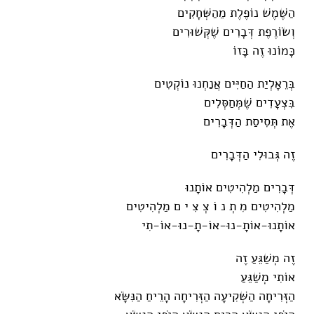
הַשֶּׁמֶשׁ נוֹפֶלֶת מֵהַשְּׁחָקִים
וְשׂוֹרֶפֶת דְּבָרִים שֶׁקְּשׁוּרִים
כָּמוֹנוּ זֶה בָּזוֹ
בְּרֵאָלְיַת הַחַיִּים אֲנַחְנוּ נוֹקְטִים
בִּצְעָדִים שֶׁמְּחַסְּלִים
אֶת תְּסִיסַת הַדְּבָרִים
זֶה גְּבוּלִי הַדְּבָרִים
דְּבָרִים מַלְהִיטִים אוֹתָנוּ
מַלְהִיטִים מִ תְ נ וֹ צְ צִ י ם מַלְהִיטִים
אוֹתָנוּ-אוֹתָ-נוּ-אוֹ-תָ-נוּ-אוֹ-תִי
זֶה מְשַׁגֵּעַ זֶה
אוֹתִי מְשַׁגֵּעַ
הַזְּרִיחָה הַשְּׁקִיעָה הַזְּרִיחָה הָרֵיחַ הַנִּשָּׂא