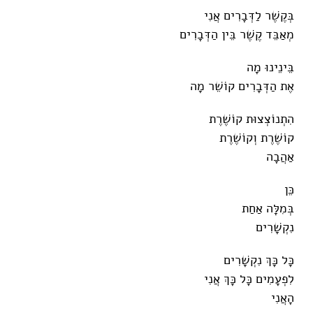
בְּקֶשֶׁר לַדְּבָרִים אֲנִי
מְאַבֵּד קֶשֶׁר בֵּין הַדְּבָרִים
בֵּינֵינוּ מָה
אֶת הַדְּבָרִים קוֹשֵׁר מָה
הִתְנוֹצְצוּת קוֹשֶׁרֶת
קוֹשֶׁרֶת וְקוֹשֶׁרֶת
אַהֲבָה
כֵּן
בְּמִלָּה אַחַת
נִקְשָׁרִים
כָּל כָּךְ נִקְשָׁרִים
לִפְעָמִים כָּל כָּךְ אֲנִי
הָאֲנִי