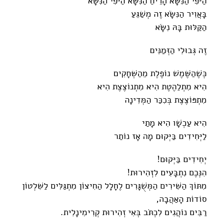
הַיֹּפִי הַנִּשָּׂא הָרֵיחַ הַנִּשָּׂא הַיֹּפִי הַנִּשָּׂא
בָּאֲוִיר הַנִּשָּׂא זֶה מְשַׁגֵּעַ
הַקַּלּוּת בָּהּ נִשָּׂא
זֶה גְּבוּלִי הַזְּמַנִּים
כְּשֶׁהַשֶּׁמֶשׁ נוֹפֶלֶת מֵהַשְּׁחָקִים
הִיא מִתְלַהֶטֶת הִיא מִתְנוֹצֶצֶת הִיא
מִתְפּוֹצֶצֶת בְּכִכַּר הַמְּדִינָה
הִיא עַכְשָׁו הִיא מָתַי
לַיְּחִידִים בַּיְּקוּם מָה אָז נוֹתַר
יְחִידִים בַּיְּקוּם!
הִנְּכֶם נִתְבָּעִים לִזְהִירוּת!
מִתּוֹךְ הַשִּׁירִים הַמְּשֻׁגָּרִים לֶחָלָל הַחִיצוֹן מִתְגַּלִּים לַשִּׁלְטוֹן
סוֹדוֹת הָאַהֲבָה,
רַבִּים נוֹהֲגִים לִכְתֹּב בְּאִי זְהִירוּת קְרִימִינָלִית.