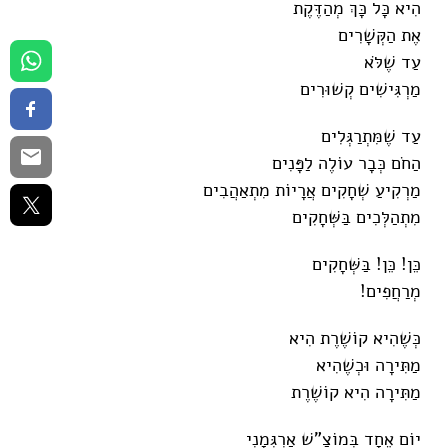
הִיא כָּל כָּךְ מְהַדֶּקֶת
אֶת הַקְּשָׁרִים
עַד שֶׁלֹּא
מַרְגִּישִׁים קְשׁוּרִים
עַד שֶׁמִּתְרַגְּלִים
הַחֹם כְּבָר עוֹלֶה לַפָּנִים
מַרְקִיעַ שְׁחָקִים אֲרָיוֹת מִתְאַהֲבִים
מִתְהַלְּכִים בַּשְּׁחָקִים
כֵּן! כֵּן! בַּשְּׁחָקִים
מְרַחֲפִים!
כְּשֶׁהִיא קוֹשֶׁרֶת הִיא
מַתִּירָה וּכְשֶׁהִיא
מַתִּירָה הִיא קוֹשֶׁרֶת
יוֹם אֶחָד בְּמוֹצַ"שׁ אַרְגְּמָנִי