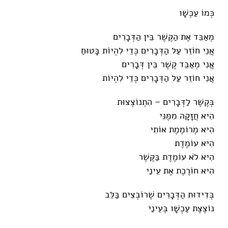
כְּמוֹ עַכְשָׁו
מְאַבֵּד אֶת הַקֶּשֶׁר בֵּין הַדְּבָרִים
אֲנִי חוֹזֵר עַל הַדְּבָרִים כְּדֵי לִהְיוֹת בָּטוּחַ
אֲנִי מְאַבֵּד קֶשֶׁר בֵּין דְּבָרִים
אֲנִי חוֹזֵר עַל הַדְּבָרִים כְּדֵי לִהְיוֹת
בְּקֶשֶׁר לַדְּבָרִים – הִתְנוֹצְצוּת
הִיא חֲזָקָה מִמֶּנִּי
הִיא מְרוֹמֶמֶת אוֹתִי
הִיא עוֹמֶדֶת
הִיא לֹא עוֹמֶדֶת בַּקֶּשֶׁר
הִיא חוֹרֶכֶת אֶת עֵינַי
בְּדִידוּת הַדְּבָרִים שֶׁרוֹבְצִים בַּלֵּב
נוֹצֶצֶת עַכְשָׁו בְּעֵינַי