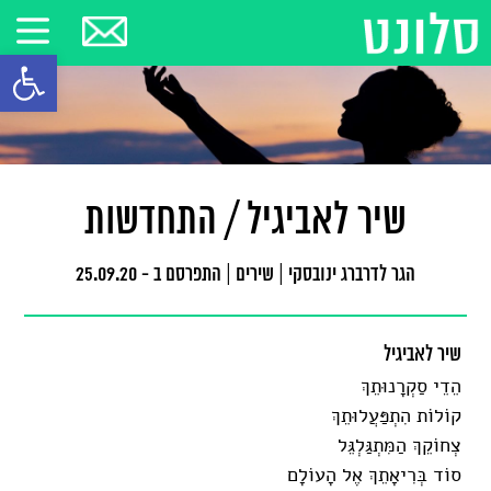
פתח סרגל
שיר לאביגיל / התחדשות
הגר לדרברג ינובסקי
|
שירים
|
התפרסם ב - 25.09.20
שיר לאביגיל
הֵדֵי סַקְרָנוּתֵךְ
קוֹלוֹת הִתְפַּעֲלוּתֵךְ
צְחוֹקֵךְ הַמִּתְגַּלְגֵּל
סוֹד בְּרִיאָתֵךְ אֶל הָעוֹלָם