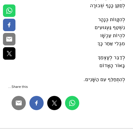
לְתַקֵּן כָּנָף שְׁבוּרָה
לְהִקָּווֹת כְּנָהָר
נִשְׁטַף גַּעְגּוּעִים
לִהְיוֹת עַכְשָׁו
מִבְּלִי אַחַר כָּךְ
לְדַבֵּר לְעָצְמֵךְ
בָּאוֹר הָאָדוֹם
לְהִתְחַלֵּף עִם הַשָּׁנִים.
Share this...