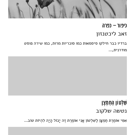
כיפור – כפרה
זאב ליכטנזון
ברדיו כבר חילקו סיסמאות כמו סוכריות מרות, כמו שירה פוסט
מודרנית,...
שִׁלְטוֹן הַחַמְצָן
נטשה שלקוב
אִמִּי אוֹמֶרֶת חַמְצָן לַשִּׁלְטוֹן אֲנִי אוֹמֶרֶת זֶה יָכוֹל הָיָה לִהְיוֹת טוֹב...