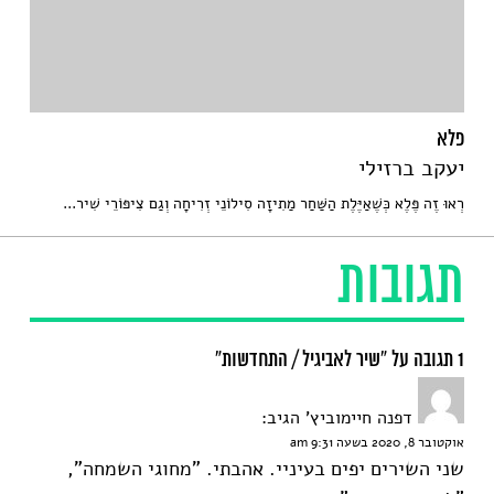
פלא
יעקב ברזילי
רְאוּ זֶה פֶּלֶא כְּשֶׁאַיֶּלֶת הַשַּׁחַר מַתִיזָה סִילוֹנֵי זְרִיחָה וְגַם צִיפּוֹרֵי שִׁיר...
תגובות
1 תגובה על “שיר לאביגיל / התחדשות”
דפנה חיימוביץ'
הגיב:
אוקטובר 8, 2020 בשעה 9:31 am
שני השירים יפים בעיניי. אהבתי. "מחוגי השמחה",