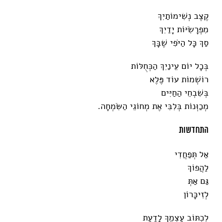
קֶצֶב נְשִׁימוֹתַיִךְ
מִפְרָשִׂיּוֹת יָדַיִךְ
סַךְ כָּל הַיֹּפִי שֶׁבָּךְ
בְּכָל יוֹם עֵינַיִךְ הַכְּחֻלּוֹת
רוֹשְׁמוֹת עוֹד פֶּלֶא
בְּשִׁבְחֵי הַחַיִּים
מְכַוְּנוֹת בְּלִבִּי אֶת מְחוֹגֵי הַשִּׂמְחָה.
התחדשות
אַל תְּפַחֲדִי
לַהֲפוֹךְ
גַּם אַתְּ
לְזִיכָּרוֹן
לִכְתּוֹב עַצְמֵךְ לָדַעַת