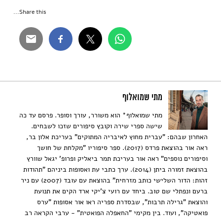
Share this...
מתי שמואלוף
מתי שמואלוף* הוא משורר, עורך וסופר. פרסם עד כה
שישה ספרי שירה וקובץ סיפורים שזכו לשבחים.
האחרון שבהם: "עברית מחוץ לאיבריה המתוקים" בעריכת אלון בר,
ראה אור בהוצאת פרדס (2017). ספר סיפוריו "מקלחת של חושך
וסיפורים נוספים" ראה אור בעריכת תמר ביאליק ופרופ' יגאל שוורץ
בהוצאת זמורה ביתן (2014). ערך כתבי עת ואסופות ביניהם "תהודות
זהות: הדור השלישי כותב מזרחית" בהוצאת עם עובד (2007) עם ניר
ברעם ונפתלי שם טוב. ביחד עם רועי צ'יקי ארד הקים את תנועת
והוצאת "גרילה תרבות", שבסדרת ספריה ראו אור אסופות "ערס
פואטיקה", ועוד. בין מקימי "החאפלה הפואטית" - ערבי הקראה רב