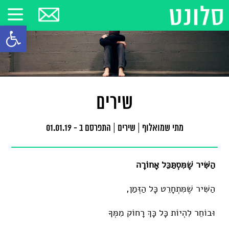
פתח סרגל
שירים
מתי שמואלוף
|
שירים
|
התפרסם ב - 01.01.19
הַשִּׁיר שֶׁמִּסְתַּכֵּל אָחוֹרָה
הַשִּׁיר שֶׁמִּתְחָרֵט כָּל הַזְּמַן,
וּבוֹחֵר לִהְיוֹת כָּל כָּךְ רָחוֹק מִמְּךָ