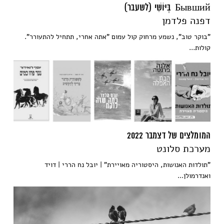
Бывший בְּיּוֹשִׁי (לשעבר)
דפנה פלדמן
"בוקר טוב", נשמע מרחוק קול עמום "אתה אחרי, תתחיל להתעורר".
קולות...
המומלצים של דצמבר 2022
מערכת סלונט
"תולדות האנושות, היסטוריה מאויירת" | יובל נח הררי | דויד
ואנדרמולן...