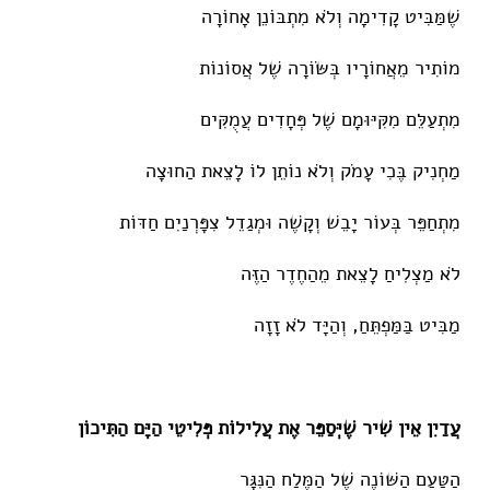
שֶׁמַּבִּיט קָדִימָה וְלֹא מִתְבּוֹנֵן אָחוֹרָה
מוֹתִיר מֵאֲחוֹרָיו בְּשּׂוֹרָה שֶׁל אֲסוֹנוֹת
מִתְעַלֵּם מִקִּיּוּמָם שֶׁל פְּחָדִים עֲמֻקִּים
מַחְנִיק בֶּכִי עָמֹק וְלֹא נוֹתֵן לוֹ לָצֵאת הַחוּצָה
מִתְחַפֵּר בְּעוֹר יָבֵשׁ וְקָשֶׁה וּמְגַדֵל צִפָּרְנַיִם חַדּוֹת
לֹא מַצְלִיחַ לָצֵאת מֵהַחֶדֶר הַזֶּה
מַבִּיט בַּמַּפְתֵּחַ, וְהַיָּד לֹא זָזָה
עֲדַיִן אֵין שִׁיר שֶׁיְּסַפֵּר אֶת עֲלִילוֹת פְּלִיטֵי הַיָּם הַתִּיכוֹן
הַטַּעַם הַשּׁוֹנֶה שֶׁל הַמֶּלַח הַנִּגָּר