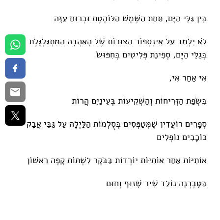
בֵּין גַּלֵּי הַיָּם, תַּחַת הַשֶּׁמֶשׁ הַלּוֹהֶטֶת וּבְרוּחַ עַזָּה
לֹא יִלְמַד עַל אֵינְסְפוֹר הַצּוּרוֹת שֶׁל הָאַהֲבָה הַמִּתְגַּלְגֶּלֶת
בְּגַלֵּי הַיָּם, סְפִינַת פְּלִיטִים בְּחִפּוּשׂ
אִי אַחַר אִי,
בִּשְׂפַת הַזְּרִיחוֹת וְהַשְּׁקִיעוֹת בְּעֵינַיִם הֲרוֹת
סְפָרִים רוֹעֲדִין שֶׁמְּטַפְּסִים בְּסֻלְמוֹת הַלַּיְלָה עַל גַּבֵּי אֲבַק
כּוֹכָבִים נוֹפְלִים
אוֹתִיּוֹת אַחַר אוֹתִיּוֹת יוֹרְדוֹת בַּבֹּקֶר לִשְׁתּוֹת קָפֶה רִאשׁוֹן
בַּטָּבֶרְנָה נוֹלַד שִׁיר שָׁזוּף וְחוּם