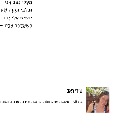
מֵעָלַי נִצָּב אֲני
וּבְלִבִּי תִּקְוָה שֶׁע
יוֹשִׁיט אֵלַי יָדוֹ
כְּשֶׁאֲדַבֵּר אֵלָיו –
שירי ראב
בת 36, תושבת עמק חפר. כותבת שירה, פרוזה ומחזות קצרים.