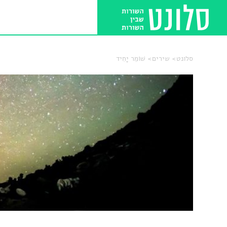
סלונט
שירים
שׁוֹמֵר יָחִיד