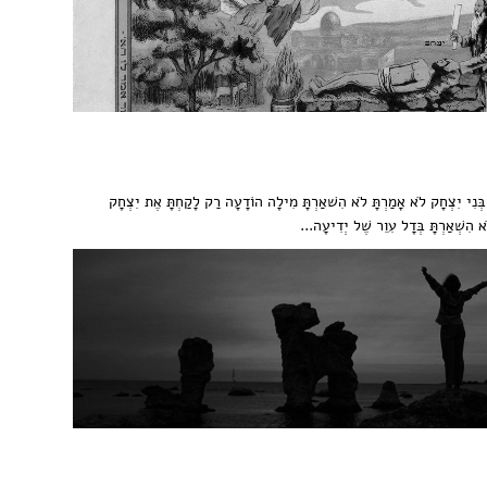
ם בְּנִי יִצְחָק לֹא אָמַרְתָּ לֹא הִשׁאַרְתָּ מִילָה הוֹדָעָה רַק לָקַחְתָּ אֶת יִצְחָק
א הִשְׁאַרְתָּ בְּדָל עִוֵר שֶׁל יְדִיעָה...