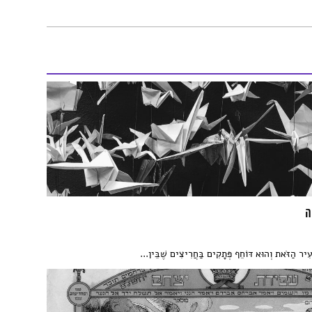
ה
יר הַזֹּאת וְהוּא דּוֹחֵף פְּתָקִים בַּחֲרִיצִים שֶׁבֵּין...