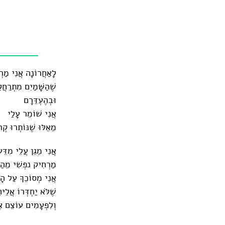
לָאַחֲרוֹנָה אֲנִי מַרְג
שֶׁהַשָּׁמַיִם מִתְרַחֲ
וּבְהֶעְדֵּרָם
אֲנִי שׁוֹמֵר עָלַי
מֵאֵלּוּ שֶׁנּוֹתְרוּ קְ
אֲנִי מֵגֵן עֲלֵי מִדֵּ
מַרְחִיק נפְשִׁי מֵהַ
אֲנִי מְסוֹכֵךְ עַל הָא
שֶׁלֹּא יַחְדְּרוֹ אֲלֵ
וְלִפְעָמִים עוֹצֵם א