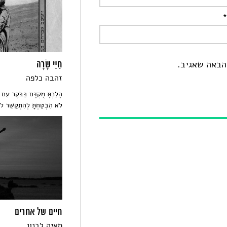
הבאה שאגיב.
חַיֵּי שָׂרָה
זהבה כלפה
הָלַכְתָּ מֻקְדָּם בַּבֹּקֶר עִ
לֹא הִבְטַחְתָּ לְהִתְקַשֵּׁר לֹ
חיים של אחרים
מאיה לבנון