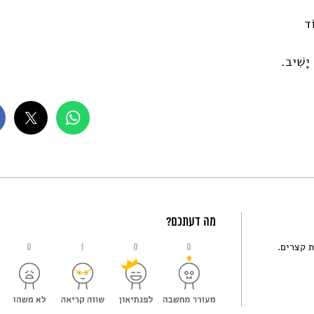
וֹד
 יָשִׁיב.
מה דעתכם?
0
1
0
0