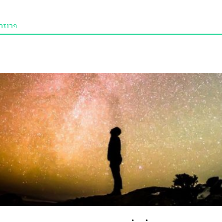
פרוזה
תו איכו
מאמרי
טנא ביכורי
מומלצי
טיפים