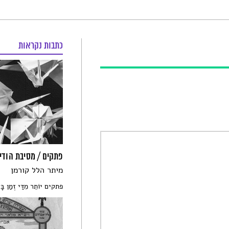
כתבות נקראות
פתקים / מסיבת הודי
מיתר הלל קורמן
פתקים יוֹתֵר מִדַּי זְמַן בָּעִ