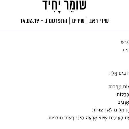
שׁוֹמֵר יָחִיד
שירי ראב
|
שירים
|
התפרסם ב - 14.06.19
ִּישׁ
קִים
רוֹבִים אֱלֵי.
עוֹת מְרֻבּוֹת
כְלָלוֹת
ָזְנַיִם
יהֶן מִלִּים לֹא רְצוּיוֹת
ֶת הָעֵינַיִם שֶׁלֹּא אֶרְאֶה מִינֵי רָעוֹת חוֹלפות.