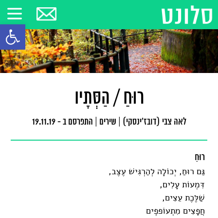
פתח סרגל
רוּחַ / הַסְּתָיו
לאה צבי (דובז'ינסקי)
|
שירים
|
התפרסם ב - 19.11.19
רוּחַ
גַּם רוּחַ, יְכוֹלָה לְהַרְגִּישׁ עֶצֶב,
דִּמְעוֹת עָלִים,
שַׁלֶּכֶת עֵצִים,
חֲפָצִים מִתְעוֹפפְִים