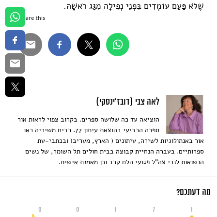
שֶׁלֹּא פַּעַם עוֹמְדִים בִּפְנֵי נְפִילָה מִגַּג רֹאשָׁהּ.
Share this...
לאה צבי (דובז'ינסקי)
הוציאה עד כה שלושה ספרים. בקרוב צפוי לראות אור
ספרה הרביעי בהוצאת עיתון 77. רבים משיריה ראו
אור באנתולוגיות לשירה, עיתונים ( הארץ, מעריב) ובכתבי-עת
ספרותיים. בעברה הנחיית קבוצה בבית חולים תל השומר, של נשים
הנשואות לנכי צה"ל פגועי הלם קרב וכן מאמנת אישית.
מה דעתכם?
0
0
1
7
1