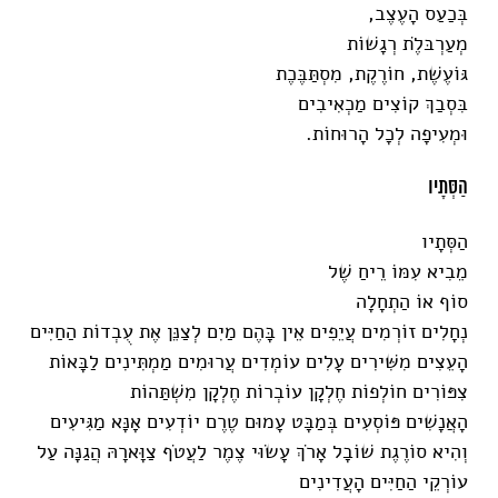
בְּכַעַס הָעֶצֶב,
מְעַרְבּלֶֹת רְגָשׁוֹת
גּוֹעֶשֶׁת, חוֹרֶקֶת, מִסְתַּבֶּכֶת
בִּסְבַךְ קוֹצִים מַכְאִיבִים
וּמְעִיפָה לְכָל הָרוּחוֹת.
הַסְּתָיו
הַסְּתָיו
מֵבִיא עִמּוֹ רֵיחַ שֶׁל
סוֹף אוֹ הַתְחָלָה
נְחָלִים זוֹרְמִים עֲיֵפִים אֵין בָּהֶם מַיִם לְצַנֵּן אֶת עֻבְדוֹת הַחַיִּים
הָעֵצִים מִשִּׁירִים עָלִים עוֹמְדִים עֲרוּמִים מַמְתִּינִים לַבָּאוֹת
צִפּוֹרִים חוֹלְפוֹת חֶלְקָן עוֹבְרוֹת חֶלְקָן מִשְׁתַּהוֹת
הָאֲנָשִׁים פּוֹסְעִים בְּמַבָּט עָמוּם טֶרֶם יוֹדְעִים אָנָּא מַגִּיעִים
וְהִיא סוֹרֶגֶת שׁוֹבָל אָרֹךְ עָשׂוּי צֶמֶר לַעֲטֹף צַוָּארָהּ הֲגַנָּה עַל
עוֹרְקֵי הַחַיִּים הָעֲדִינִים