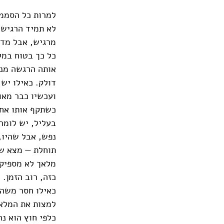
למרות כל הסממנ
לא תמיד הרגיש 
מרגיש, אבל מדי
כל כך בטוח במל
אותה הרגשה מנד
דולק. כאילו יש
ועכשיו כבר מאו
כשתקף אותו אחד
בעליל, יש לומר
נפש, אבל שהיו,
תוחלת — מצא שב
מלאך לא מספיק 
כזה, רוב הזמן.
כאילו חסר משהו
למצות את המלאכ
כלפי חוץ הוא נ