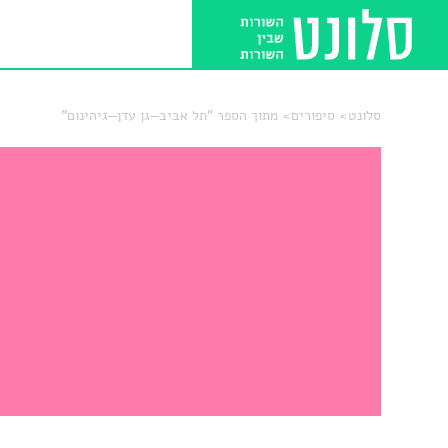
סלונט
סיפורים
מתוך הספר "תל אביב—גן עדן—גיהינום"