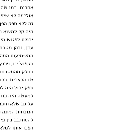
אחרים. כמו שהו
אולי זה לא שיפ
זה ללא ספק הפך 
היה קל למצוא מ
יכולת לפגוש מי
עדן, ובהן מטבח
המשמיעות המהום
בקפוצ'ינו, פרנץ
בחלק מהמטבחוני
שהמלאכים יכלו 
ספק יכול היה לה
למעשה היה כורח
על גב שלא תוכנן
הנוכחות המתמדת
להסתובב בין פי
הפכו אותו למלא