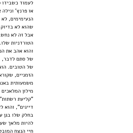
לעמוד כשבידו ס
או פרנץ' ונילה 
הנעימימים, לא 
שהוא לא בדיוק 
אבל זה לא נחשב
הטורדניות שלו.
והוא אהב את הכ
של סתם לדבר, ל
של הטובים. הוא
הזמניים, שקורא
משמעותית באנגל
מילון המלאכים 
"קליעת רשתות" 
דייגים", והוא ל
בחלק שלו בגן עד
להיות מלאך שעוב
חיי הנצח המובט