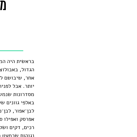
מת
בראשית היה המ
הגדול, באבולוצ
אחר, שיבושם לו.
יותר. אבל לפני
מסדרונות שנמשכ
באלפי גוונים של
לבן־אפור, לבן־כ
אפרסק ואפילו סו
רכים, דקים ושקו
נגוהות שכמעט ה