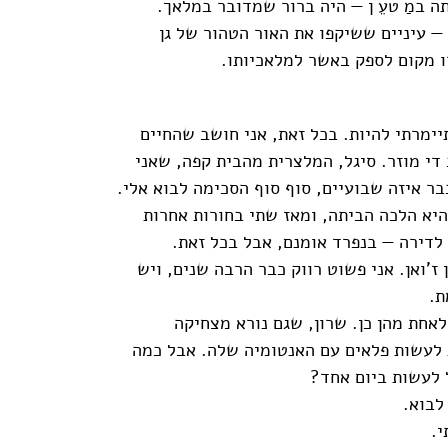
ה במַ טעֵ ן — היה ברור שמדובר במלאך.
 — עיניים ששיקפו את האור הטהור של גן
ו מקום לספק באשר למלאכיותו.
יימרתי להיות. בכל זאת, אני חושב שהחיים
די מוזר. סיגל, המלצרית מהבית קפה, שאני
ר איזה שבועיים, סוף סוף הסכימה לבוא אלי.
היא הלכה הביתה, ומאז שתי בחורות אחרות
 לדירה — בנפרד אומנם, אבל בכל זאת.
 ז'ואן. אני פשוט רווק כבר הרבה שנים, ויש
ת.
לאחת מהן כן. שרון, שגם נורא מצחיקה
ת לעשות פלאים עם האנטומיה שלה. אבל כמה
ל לעשות ביום אחד?
לבוא.
.