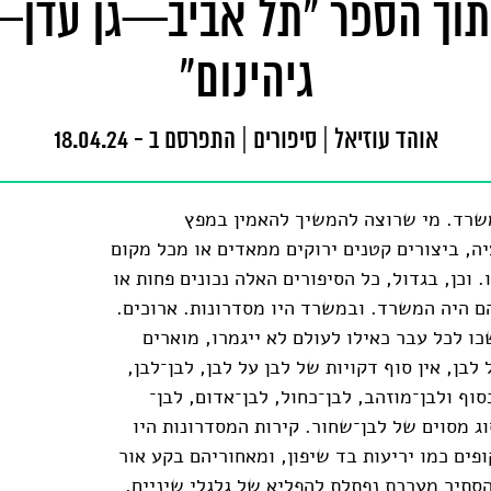
וך הספר "תל אביב—גן עדן
גיהינום"
אוהד עוזיאל
|
סיפורים
|
התפרסם ב - 18.04.24
שרד. מי שרוצה להמשיך להאמין במפץ
יה, ביצורים קטנים ירוקים ממאדים או מכל מקום
 וכן, בגדול, כל הסיפורים האלה נכונים פחות או
הם היה המשרד. ובמשרד היו מסדרונות. ארוכים.
ו לכל עבר כאילו לעולם לא ייגמרו, מוארים
 לבן, אין סוף דקויות של לבן על לבן, לבן־לבן,
סוף ולבן־מוזהב, לבן־כחול, לבן־אדום, לבן־
ג מסוים של לבן־שחור. קירות המסדרונות היו
פים כמו יריעות בד שיפון, ומאחוריהם בקע אור
סתיר מערכת נפתלת להפליא של גלגלי שיניים,