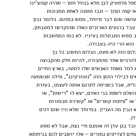
פל פלסטיק לבן מלא בנוזל חום — שהיה קפוצ'ינו
או קפה הפוך — וגבו מופנה לאחת ממכונות
עושה שום דבר מיוחד, ממש כמוהם. כלומר נכון
עבד ברגעים הארוכים האלו שהוקדשו למטבחון,
 ממש התבטלות בעיניו. לא כמו המחשבות
 הוא הרי היה בעבודה.
לום הזה לא מעט, הכלום החשוב כל כך
הרגיש אחד מהחבורה, להיות חלק מהקבוצה
 למד מאחד האנשים שלו למטה, בארץ החיים
ים לבילוי הזמן הזה "נטוורקינג", מילה שנשמעה
ית, אבל כשניסה לתרגם אותה לעצמו, בעזרת
השלם לשפת בני האדם, יצא לו "רישות", או
או "פיתוח קשרים" או "קשירת מכמורות
א הבין מה העניין. במיוחד שלא היו שום דגים
ן.
ד בגן עדן זה אומנם חיי נצח, אבל לא מסוג
חים לצדיקים גמורים — אלו יושבים להם בניחותא