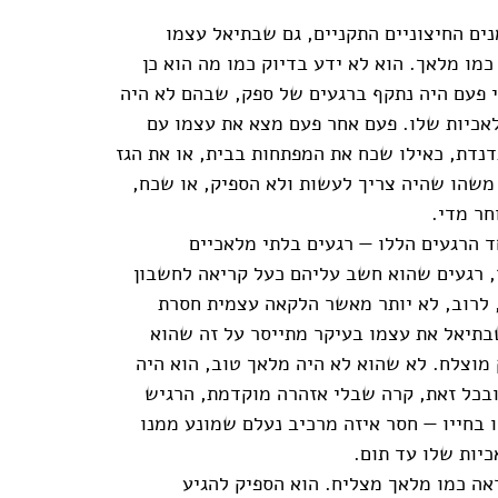
ים החיצוניים התקניים, גם שבתיאל עצמו
כמו מלאך. הוא לא ידע בדיוק כמו מה הוא כן
 פעם היה נתקף ברגעים של ספק, שבהם לא היה
אכיות שלו. פעם אחר פעם מצא את עצמו עם
נדת, כאילו שכח את המפתחות בבית, או את הגז
 משהו שהיה צריך לעשות ולא הספיק, או שכח,
חר מדי.
 הרגעים הללו — רגעים בלתי מלאכיים
, רגעים שהוא חשב עליהם כעל קריאה לחשבון
 לרוב, לא יותר מאשר הלקאה עצמית חסרת
תיאל את עצמו בעיקר מתייסר על זה שהוא
מוצלח. לא שהוא לא היה מלאך טוב, הוא היה
 ובכל זאת, קרה שבלי אזהרה מוקדמת, הרגיש
 בחייו — חסר איזה מרכיב נעלם שמונע ממנו
יות שלו עד תום.
ראה כמו מלאך מצליח. הוא הספיק להגיע