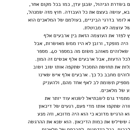
ם בשדרת הניהול, שבגן עדן, כמו בכל מקום אחר,
בא, עושה בעצם את כל העבודה. חוץ מזה שמנהל,
א לומר בדרגי הביניים, בעולמם של המלאכים הוא
ל עוצמה לא מבוטלת.
ץ לפזר את העוצמה הזאת בין ארבעים אלף
היה מופקד, ורובן לא היו ממש מאושרות, אבל
אלוהים מאוהב משום מה במספר 40. מספר
כל הדעות, אבל ארבעים אלף אנשים זה המון.
ות את תחושת התסכול שתקפה אותו שוב ושוב
והים מחבב כל כך. ארבעים אלף איש שאינו
ספיק תשומת לב לאף אחד מהם, ולהעניק
ע של מלאכים.
תמיד גרם לשבתיאל לשנוא עוד יותר את
רה שתקפו אותו מדי פעם, רגעים של דיכאון
וא הרגיש מדוכא כי הוא היה מדוכא, וזה מנע
 ששילש את כמות הדיכאון. הוא שנא את ההרגשה
 לברוח, בכל הזדמנות, לחברתם של מלאכים