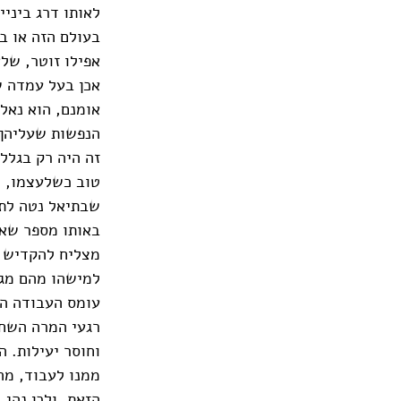
לאותו דרג ביניי
בעולם הזה או ב
אפילו זוטר, של
אכן בעל עמדה ש
אומנם, הוא נאל
הנפשות שעליהן 
זה היה רק בגלל ש
טוב כשלעצמו, ל
שבתיאל נטה לתל
באותו מספר שאל
מצליח להקדיש מ
למישהו מהם מג
עומס העבודה המ
רגעי המרה השחו
וחוסר יעילות. ה
ממנו לעבוד, מה
הזאת, ולכן נהג