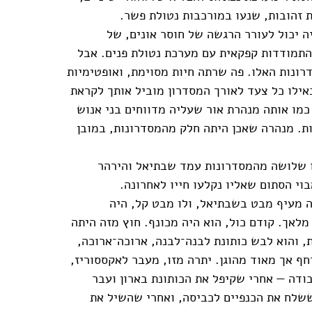
ת זהובות, שנעו במורכבות נטולת פשר.
ה יכול לעורר הרגשה של חוסר אונים, של
התמודדות קפקאית עם מערכת נטולת פנים. אבל
רונות האלו. פה שרתה חיות מסוימת, ואופטימיות
כאילו כל צעד לאורך המסדרון מוביל אותך לקראת
 כמו אותה מנהרת אור שעליה מדווחים בני אנוש
ות. מנהרה שאכן היתה חלק מהמסדרונות, במובן
 שלושה מהמסדרונות עמד שבתיאל והירהר
וי הסתום שאליו נקלעו חייו לאחרונה.
 מעיף מבט בשבתיאל, ולו מבט קל, היה
מלאך. קודם כול, הוא היה מכונף. חוץ מזה היתה
ת, והוא לבש כותונת לבנה־לבנה, ארוכה־ארוכה,
חף אך מאוד מהוגן. יתרה מזו, מעבר לאקססוריז,
בודה — אחרי שקיפל את הכותונת בארון ועבר
ששלח את הכנפיים לכביסה, ואחרי שהשיל את