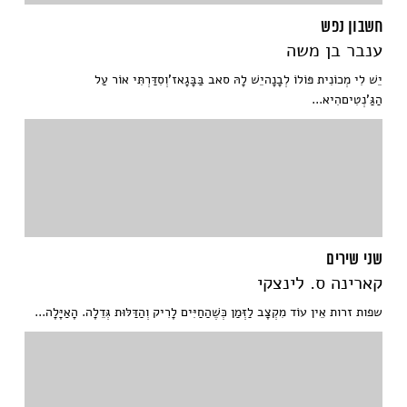
חשבון נפש
ענבר בן משה
יֵשׁ לִי מְכוֹנִית פּוֹלוֹ לְבָנָהיֵשׁ לָהּ סאב בַּבָּגָאז'וְסִדַּרְתִּי אוֹר עַל
הַגַּ'נְטִיםהִיא...
שני שירים
קארינה ס. לינצקי
שפות זרות אֵין עוֹד מִקְצָב לַזְּמַן כְּשֶׁהַחַיִּים לָרִיק וְהַדַּלּוּת גְּדֵלָה. הָאַיָּלָה...