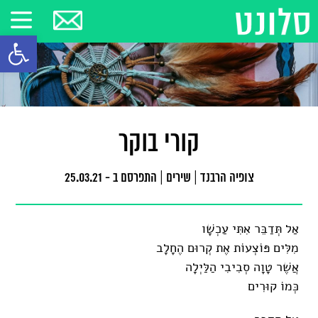
פתח סרגל
קורי בוקר
צופיה הרבנד
|
שירים
|
התפרסם ב - 25.03.21
אַל תְּדַבֵּר אִתִּי עַכְשָׁו
מִלִּים פּוֹצְעוֹת אֶת קְרוּם הֶחָלָב
אֲשֶׁר טָוָה סְבִיבִי הַלַּיְלָה
כְּמוֹ קוּרִים