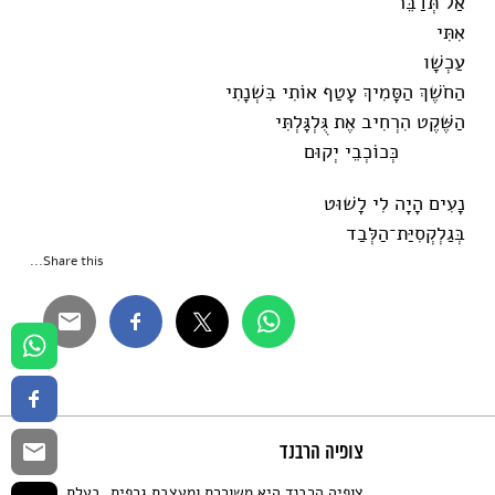
אַל תְּדַבֵּר
אִתִּי
עַכְשָׁו
הַחֹשֶׁךְ הַסָּמִיךְ עָטַף אוֹתִי בִּשְׁנָתִי
הַשֶּׁקֶט הִרְחִיב אֶת גֻּלְגָּלְתִּי
כְּכוֹכְבֵי יְקוּם
נָעִים הָיָה לִי לָשׁוּט
בְּגַלְקְסִיַּת־הַלְּבַד
Share this...
צופיה הרבנד
צופיה הרבנד היא משוררת ומעצבת גרפית, בעלת