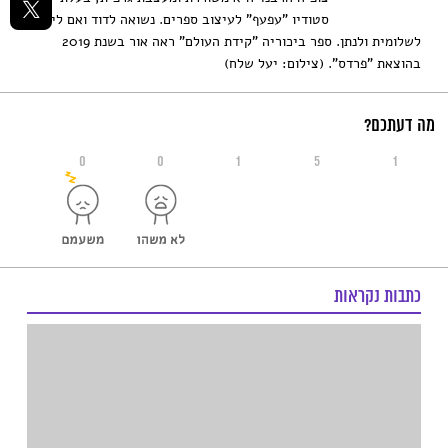
סטודיו "עפעף" לעיצוב ספרים. נשואה לדוד ואם לישי,
לשלומית ולנתן. ספר ביכוריה "קידת העולם" ראה אור בשנת 2019
בהוצאת "פרדס". (צילום: יעל שלח)
מה דעתכם?
0
0
1
5
1
כתבות נקראות