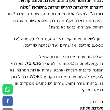
לכבוד חג הפסח הקרב ובא, מערכת סלונט קוראת
ליוצרים וליוצרות להגיש יצירות בהשראת "משה
בתיבה"
. למשל: איזה מן תינוק היה כשהונח בתיבה? מה
נהיה ממנו כאדם זקן? מה הדרך שהוא עשה מהתיבה
לאוהל שבו הוא כן או לא נרצח?
ניתן לשלוח סיפור קצר (עד 1,500 מילים), מסה (עד
2,000 מילים), או שירים (עד שלושה שירים).
נא לשלוח את היצירות לכתובת המייל
: info@salonet.org.il עד לתאריך
30.3.20
, בצירוף
תמונה עדכנית ושלוש-ארבע שורות אודות המחבר. נא
להקפיד לשלוח את היצירות כקובץ WORD בגודל גופן
12, ברווח שורה וחצי. שירים יש להגיש מנוקדים או
בניקוד חלקי.
בברכה,
מערכת סלונט