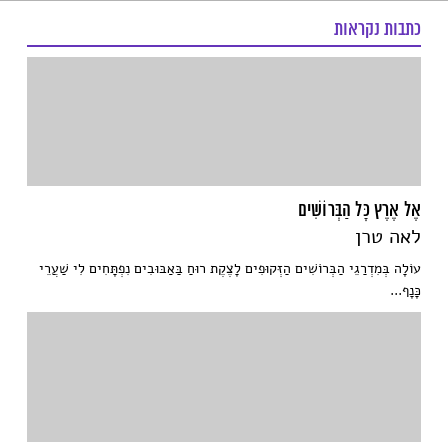
כתבות נקראות
אֶל אֶרֶץ כָּל הַבְּרוֹשִׁים
לאה טרן
עוֹלָה בְּמִדְרַגֵי הַבְּרוֹשִׁים הַזְּקוּפִים לָצֶקֶת רוּחַ בַּאַבּוּבִים נִפְתָּחִים לִי שַׁעֲרֵי
כָּנָף...