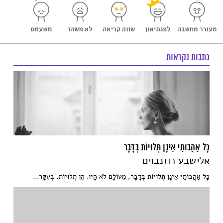
כתבות נקראות
כָּל אַהֲבוֹתַי אֵינָן תְּלוּיוֹת בְּדָּבָר
אלישבע רוזנבוים
כָּל אַהֲבוֹתַי אֵינָן תְּלוּיוֹת בְּדָּבָר, מֵעוֹלָם לֹא הָיוּ. הֵן תְּלוּיוֹת, בְּעִקָּר...