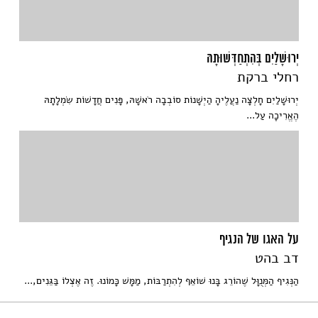
יְרוּשָׁלַיִם בְּהִתְחַדְּשׁוּתָהּ
רחלי ברקת
יְרוּשָׁלַיִם חָלְצָה נַעֲלֶיהָ הַיְשָׁנוֹת סוֹבְבָה רֹאשָׁהּ, פָּנִים חֲדָשׁוֹת שִׂמְלָתָהּ
הֶאֱרִיכָה עַל...
על האגו של הנגיף
דב בהט
הַנְּגִיף הַמְּנֻוָּל שֶׁהוֹרֵג בָּנוּ שׁוֹאֵף לְהִתְרַבּוֹת, מַמָּשׁ כָּמוֹנוּ. זֶה אֶצְלוֹ בַּגֵּנִים,...