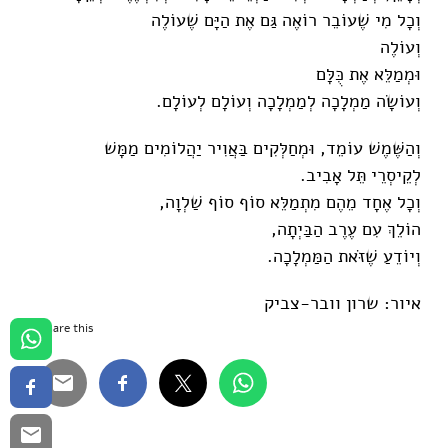
וְכָל מִי שֶׁעוֹבֵר רוֹאֶה גַּם אֶת הַיָּם שֶׁעוֹלֶה
וְעוֹלֶה
וּמְמַלֵּא אֶת כֻּלָּם
וְעוֹשָׂה מַמְלָכָה לְמַמְלָכָה וְעוֹלָם לְעוֹלָם.
וְהַשֶּׁמֶשׁ עוֹמֵד, וּמְחַלְּקִים בַּאֲוִיר יַהֲלוֹמִים מַמָּשׁ
לְקֵיסְרֵי תֵּל אָבִיב.
וְכָל אֶחָד מֵהֶם מִתְמַלֵּא סוֹף סוֹף שַׁלְוָה,
הוֹלֵךְ עִם עֶרֶב הַבַּיְתָה,
וְיוֹדֵעַ שֶׁזֹּאת הַמַּמְלָכָה.
איור: שרון וובר-צביק
Share this...