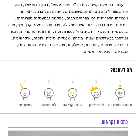
ב-2015 בהוצאת קשב לשירה. "בסיפור עצמו", רומן חדש שלו, ראה
אור באפריל 2019 בהוצאה משותפת של עמדה ושל כרמל. יצירתו
ועבודתו הספרותית זכו בפרסים רבים, במלגות ובמענקים ספרותיים,
ביניהם: פרס ברנר, פרס ראש הממשלה, פרס חולון, מענק קרן וולף, פרס
ברנשטיין, מענק קרן רבינוביץ' לספרות ועוד. יצירותיו ומחקריו תורגמו
ופורסמו בכשלושים שפות, ביניהן: אנגלית, סינית, רוסית, אוקראינית,
ספרדית, צרפתית, ערבית, איטלקית, פולנית, גרוזינית (גיאורגית),
שבדית, רומנית וקרואטית.
מה דעתכם?
1
0
2
0
1
כתבות נקראות