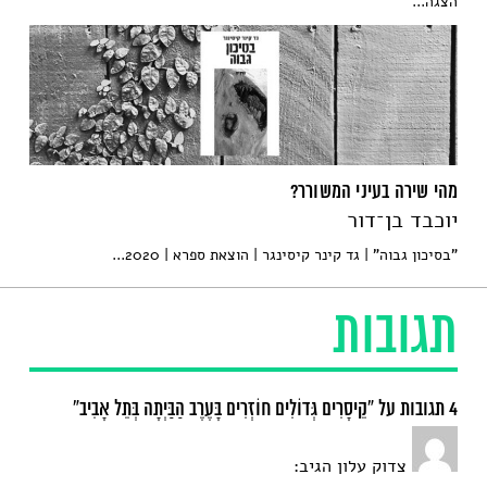
הצגה...
מהי שירה בעיני המשורר?
יוכבד בן־דור
"בסיכון גבוה" | גד קינר קיסינגר | הוצאת ספרא | 2020...
תגובות
4 תגובות על “קֵיסָרִים גְּדוֹלִים חוֹזְרִים בָּעֶרֶב הַבַּיְתָה בְּתֵל אָבִיב”
צדוק עלון
הגיב: