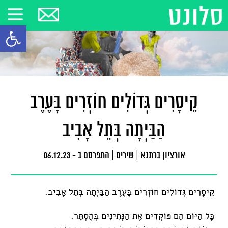
פתח סרגל
קֵיסָרִים גְּדוֹלִים חוֹזְרִים בָּעֶרֶב
הַבַּיְתָה בְּתֵל אָבִיב
אורציון ברתנא
|
שירים
|
התפרסם ב - 06.12.23
קֵיסָרִים גְּדוֹלִים חוֹזְרִים בָּעֶרֶב הַבַּיְתָה בְּתֵל אָבִיב.
כָּל הַיּוֹם הֵם פּוֹקְדִים אֶת הַנְּתִינִים בְּהֶסְתֵּר.