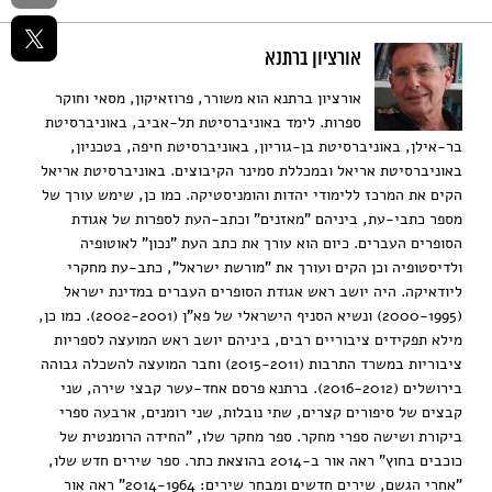
אורציון ברתנא
אורציון ברתנא הוא משורר, פרוזאיקון, מסאי וחוקר
ספרות. לימד באוניברסיטת תל-אביב, באוניברסיטת
בר-אילן, באוניברסיטת בן-גוריון, באוניברסיטת חיפה, בטכניון,
באוניברסיטת אריאל ובמכללת סמינר הקיבוצים. באוניברסיטת אריאל
הקים את המרכז ללימודי יהדות והומניסטיקה. כמו כן, שימש עורך של
מספר כתבי-עת, ביניהם "מאזנים" וכתב-העת לספרות של אגודת
הסופרים העברים. כיום הוא עורך את כתב העת "נכון" לאוטופיה
ולדיסטופיה וכן הקים ועורך את "מורשת ישראל", כתב-עת מחקרי
ליודאיקה. היה יושב ראש אגודת הסופרים העברים במדינת ישראל
(2000-1995) ונשיא הסניף הישראלי של פא"ן (2002-2001). כמו כן,
מילא תפקידים ציבוריים רבים, ביניהם יושב ראש המועצה לספריות
ציבוריות במשרד התרבות (2015-2011) וחבר המועצה להשכלה גבוהה
בירושלים (2016-2012). ברתנא פרסם אחד-עשר קבצי שירה, שני
קבצים של סיפורים קצרים, שתי נובלות, שני רומנים, ארבעה ספרי
ביקורת ושישה ספרי מחקר. ספר מחקר שלו, "החידה הרומנטית של
כוכבים בחוץ" ראה אור ב-2014 בהוצאת כתר. ספר שירים חדש שלו,
"אחרי הגשם, שירים חדשים ומבחר שירים: 2014-1964" ראה אור