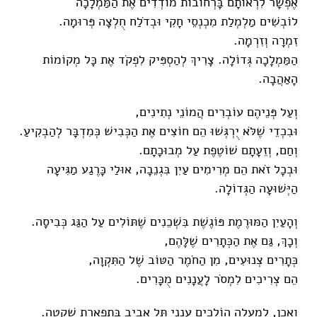
אֶפְשָׁר לִרְאוֹתָם בָּרְחוֹבוֹת מוֹדְדִים אֶת הַמַּמְלָכָה
לוֹבְשִׁים מַלְמְלַת מִכְנְסֵי חָקִי וּבְדֹלַח חֻלְצָה פְּרוּמָה.
זִמְרָה וְזִרְמָה.
הַמַּמְלָכָה גְּדוֹלָה. צָרִיךְ לְהַסְפִּיק לִפְקֹד אֶת כָּל מְקוֹמוֹת
הָאַהֲבָה.
וְעַל פְּנֵיהֶם עוֹבְרִים הֲמוֹנֵי נְתִינִים,
וּבִכְדֵי שֶׁלֹּא יֻרְגְּשׁוּ הֵם חוֹצִים אֶת הַכְּבִישׁ כְּמִדְבָּר לְהַבְקִיעַ.
וְחַם, וְזֵעָתָם שׁוֹטֶפֶת עַל מְבוּכָתָם.
וּבְכָל זֹאת הֵם מְרִימִים עַיִן בִּגְנֵבָה, אוּלַי כָּרֶגַע מַגִּיעָה
הַיְּשׁוּעָה הַגְּדוֹלָה.
וְהָעַיִן הַמּוּרֶמֶת פּוֹגֶשֶׁת בִּשְׁכֵנִים שֶׁתּוֹלִים עַל הַגַּג כְּבִיסָה.
וְכָךְ, גַּם אֶת הַכְּתָרִים שֶׁלָּהֶם,
כְּתָרִים צְנוּעִים, מִן הַחֹמֶר הַטּוֹב שֶׁל הַתִּקְוָה,
הֵם צְרִיכִים לִמְסֹר לָעֲנָנִים מֻכָּרִים.
וְאָכֵן, לְמַעְלָה הוֹלְכִים עַנְנֵי תֵּל אָבִיב בְּתִפְאֶרֶת שְׁקֵטָה.