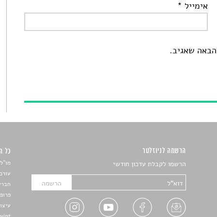
אימייל
*
הבאה שאגיב.
הרשמה לניוזלטר
כל הזכ
מו"ל:
הרשמו לקבלת עדכון חודשי
עורכת
חברי 
פרופ'
עיצו
Devint פיתוח אתרים: דוד רו