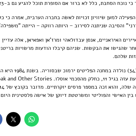
י נוכח הסחבת, כלל לא ברור אם הסופרת תוכל להגיע גם ב-23 באוגוסט.
פעילה למען שיוויון זכויות לאשה בחברה הערבית, אמרה כי כל
רני" והסיבה שניתנה לסירוב – היותה רווקה – הייתה "משפילה"
ירים האיראניים, אנסן עבדולאהי ומרז'אן ואפאיאן, אלה עדיין
ר שהגישו את הבקשות. שניהם קיבלו הודעות מרשויות בריטניה
זות שלהם.
ניירוז קארמוט (34) נולדה ב
פלסטינית, לרצועת עזה בגיל 11, כחלק מהסכמי אוסלו. ies
ין האישי והפוליטי ומשרטטת דיוקן של אישה פלסטינית היום.