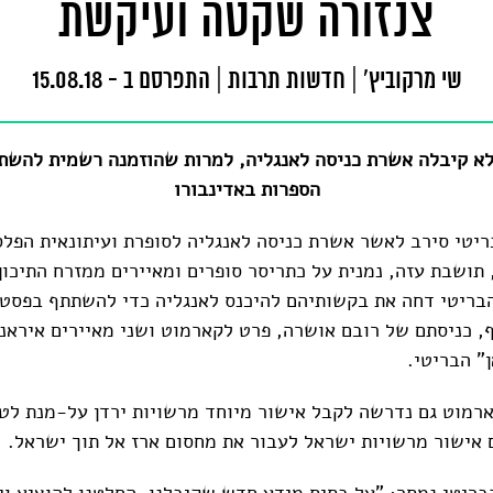
צנזורה שקטה ועיקשת
שי מרקוביץ'
|
חדשות תרבות
|
התפרסם ב - 15.08.18
לא קיבלה אשרת כניסה לאנגליה, למרות שהוזמנה רשמית להשת
הספרות באדינבורו
יטי סירב לאשר אשרת כניסה לאנגליה לסופרת ועיתונאית הפלסט
 תושבת עזה, נמנית על כתריסר סופרים ומאיירים ממזרח התיכון
בריטי דחה את בקשותיהם להיכנס לאנגליה כדי להשתתף בפסט
ף, כניסתם של רובם אושרה, פרט לקארמוט ושני מאיירים איראני
" הבריטי.
רמוט גם נדרשה לקבל אישור מיוחד מרשויות ירדן על-מנת לטו
ם אישור מרשויות ישראל לעבור את מחסום ארז אל תוך ישראל.
ריטי נמסר: "על בסיס מידע חדש שקיבלנו, החלטנו להוציא ויז