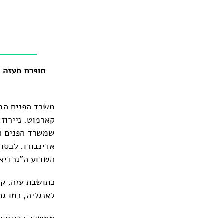
סופרת מעזה 
משרד הפנים הבר
קארמוט. ניירוז,
שמשרד הפנים ה
אדינבורו. לבסו
השבוע ה"גרדיאן
כתושבת עזה, קא
לאנגליה, כמו ג
ממשרד הפנים הב