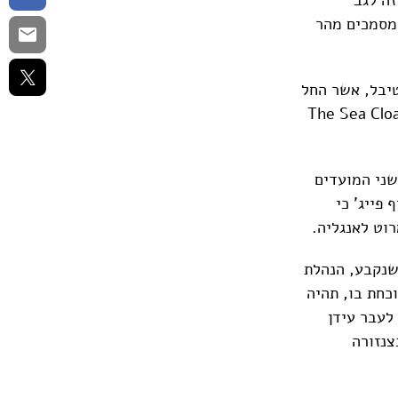
המסמכים מהר
טיבל, אשר החל
יעי הקרוב, בו היא אמורה לדבר על ספרה The Sea Cloak and
שני המועדים
פייג' כי
וט לאנגליה.
שנקבע, הנהלת
תוכל להיות נוכחת בו, תהיה
לעבר עידן
צנזורה