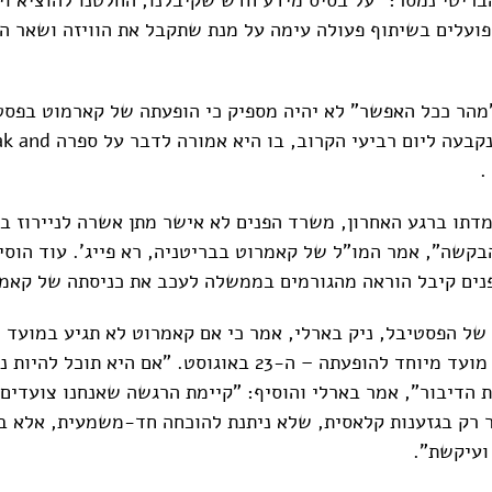
פועלים בשיתוף פעולה עימה על מנת שתקבל את הוויזה ושאר 
 "מהר ככל האפשר" לא יהיה מספיק כי הופעתה של קארמוט בפס
בשבת שעברה, נקבעה ליום רב
מדתו ברגע האחרון, משרד הפנים לא אישר מתן אשרה לניירוז ב
קשה", אמר המו"ל של קאמרוט בבריטניה, רא פייג'. עוד הוסיף 
ים קיבל הוראה מהגורמים בממשלה לעכב את כניסתה של קאמר
של הפסטיבל, ניק בארלי, אמר כי אם קאמרוט לא תגיע במועד 
הפסטיבל תארגן מועד מיוחד להופעתה – ה-23 באוגוסט. "אם היא 
ת הדיבור", אמר בארלי והוסיף: "קיימת הרגשה שאנחנו צועדים 
 רק בגזענות קלאסית, שלא ניתנת להוכחה חד-משמעית, אלא ב
ועיקשת".