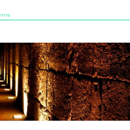
פרוזה
תו איכו
מאמרי
טנא ביכורי
מומלצי
טיפים