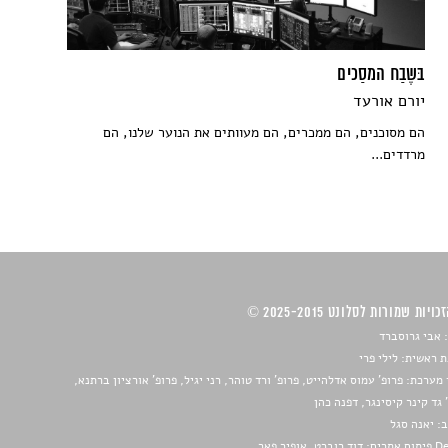
בּשֶבַח המסַכים
יורם אורעד
הם מסוכנים, הם ממכרים, הם מעוותים את הנוער שלנו, הם
מרדדים...
ויות שמורות לסלונט 2025-2015 ©
 אבי גרוסברד
 ראשית: לילי פרי
מערכת: פרופ' עמוס אדלהייט, פרופ' ורד טוהר, רני יגיל, פרופ' אורציון ברתנא,
 גד קינר קיסינגר, דפנה כהן
ב:
יאנה סגל
ברט, אופיר פאר