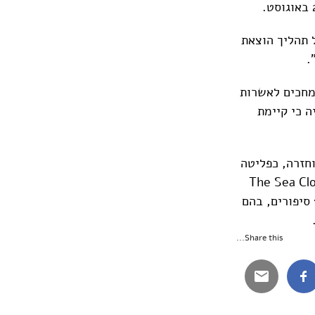
 תהליך הוצאת
.
 מחכים לאשרות
 כי קיימת
מחנה הפליטים ירמוכ שבסוריה. בשנת 1984 היא הוחזרה, כפליטה
The Sea Cloak and Other Stor
הוא ספר הבכורה שלה, והוא זכה במספר פרסים יוקרתיים. מדובר בקובץ של 14 סיפורים, בהם
Share this...