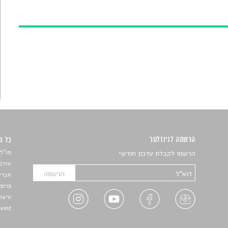
הרשמה לניוזלטר
כל הזכ
מו"ל:
הרשמו לקבלת עדכון חודשי
עורכת
חברי 
פרופ'
עיצו
Devint פיתוח אתרים: דוד רו