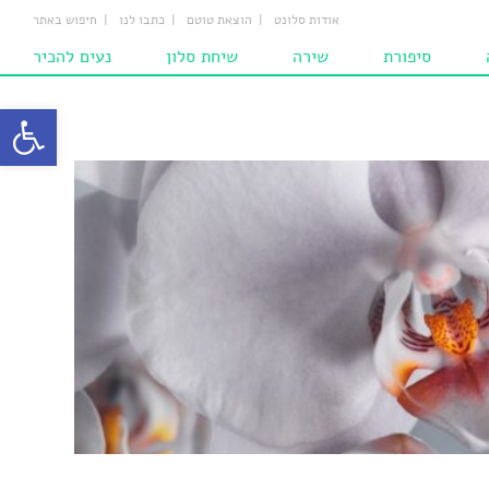
אודות סלונט
הוצאת טוטם
כתבו לנו
חיפוש באתר
סיפורת
שירה
שיחת סלון
נעים להכיר
ת
סיפורים
שירים
מחשבות
פתח סרגל
ם
סיפורים לילדים
המומלצים
הומאז'ים
ם‎‎
שירים לילדים
ם