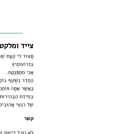
צייד ומלקט
תָּצוּד לִי קְצָת שֶׁמ
בִּזְרוֹעוֹתֶיךָ
אֲנִי מִתְפַּנֶּקֶת.
הַחֶדֶר נִשְׁטַף בּוֹק
כַּאֲשֶׁר אַתָּה פּוֹתֵח
בְּמִידַּת הַבְּהִירוּת 
שֶׁל רִגְעֵי אֲהוּבִים
קשר
לֹא נוּכַל לִישׁוֹן שְׁ