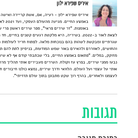
איריס שפירא ילון
איריס שפירא ילון - רעיה, אם, אשת קריירה ואישה 
באמצע החיים. מגי
באומנות. "זר שירים פראי", ספר שירים ראשון פרי ע
לצאת לאור ב-2022. בשיריה, היא מלקטת רגעים קטנים בחיים, ח
שגרתיים ומבקשת לשהות בהם בנוכחות מלאה. לפתוח חריר לעולמות 
והחושים, לאווררם ולהאירם באור שמש המודעות, בניסיון לתת להם תו
מזוקק, במלים. "פתאום באמצע החיים, בלי שכתבתי קודם אף לא שיר
נבעו ממני שירים, בפרץ עז וקולח. השירים מעבירים אותי תהליך מרת
אותי על עצמי ועל העולם. הלוואי ודרך שירים, נמצא כולנו חיבורים 
לעצמנו ולאחרים, בהרף רוך שקט מתבונן בתוך עולם תזזיתי".
תגובות