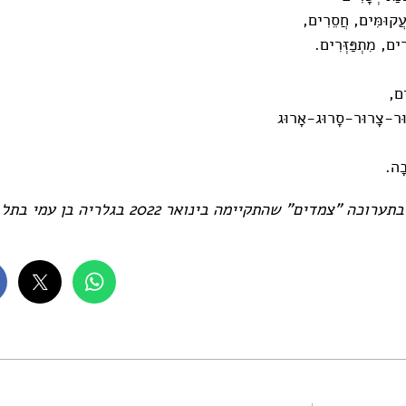
 עֲקוּמִּים, חֲסֵרִים,
ִים, מִתְפַּזְּרִים.
ים,
שׁוּר-צָרוּר-סָרוּג-אָרוּג
בָה.
"צמדים" שהתקיימה בינואר 2022 בגלריה בן עמי בתל אביב.