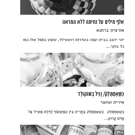
אלף מילים על נחיתה ללא המראה
אורציון ברתנא
יוני יושב בבית-קפה בשדרות רוטשילד, שקוע בספל שלו כמו
כל בוקר....
כְּשֶׁאֶסְתַּלֵּק/ וָנִיל בְּשּׁוֹקוֹלָד
אירית שושני
כְּשֶׁאֶסְתַּלֵּק כְּשֶׁאֶסְתַּלֵּק בֶּחָרִיץ בֵּין הַמַּשְׁקוֹף לַדֶּלֶת אַשִּׁיל צֵל
אָדֹם קָרוּעַ...