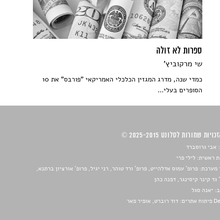
ספרות לא זולה
שי מרקוביץ'
כמדי שנה, מדרג המגזין הכלכלי האמריקאי "פורבס" את 10
הסופרים בעלי...
ויות שמורות לסלונט 2025-2015 ©
 אבי גרוסברד
 ראשית: לילי פרי
מערכת: פרופ' עמוס אדלהייט, פרופ' ורד טוהר, רני יגיל, פרופ' אורציון ברתנא,
 גד קינר קיסינגר, דפנה כהן
ב:
יאנה סגל
ברט, אופיר פאר