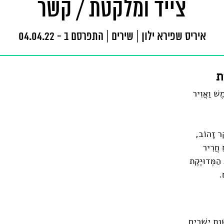
צייד ומלקטת / קשר
איריס שפירא ילון
|
שירים
|
התפרסם ב - 04.04.22
ת
ֶשׁ וַאֲוִיר
ֶר זָהוֹב,
ַ חֲרִיר
הַמְּדוּיֶּקֶת
.
נַת יְשָׁרִים