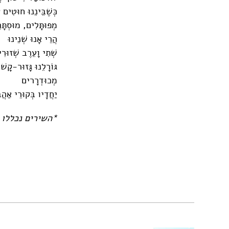
כְּשֶׁבֵּינֵנוּ חוּטִים
מְפוּתָּלִים, מוּסְתָּר
הֲרֵי אָנוּ שְׁנֵינוּ
שְׁתִי וָעֵרֶב שְׁזוּרִ
גּוֹרָלֵנוּ גָּזוּר-קָ
מְכוּדְרָרים
יַחֲדָיו בְּקוּרֵי אַהֲ
*השירים נכללו בתערוכה 