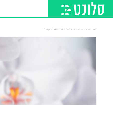
סלונט
שירים
צייד ומלקטת / קשר