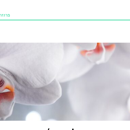
פרוזה
תו איכו
מאמרי
טנא ביכורי
מומלצי
טיפים