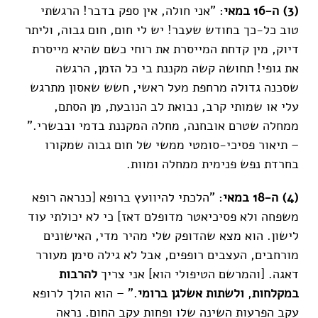
(3) ה-16 במאי
: "אני חולה, אין ספק בדבר! הרגשתי
טוב כל-כך בחודש שעבר! יש לי חום, חום גבוה, וליתר
דיוק, מין קדחת המייסרת את רוחי כשם שהיא מייסרת
את גופי! תחושה קשה מקננת בי כל הזמן, הרגשה
שסכנה גדולה מרחפת מעל ראשי, חשש שאסון מתרגש
עלי או שמותי קרב, נבואת לב הנובעת, מן הסתם,
ממחלה שטרם אובחנה, מחלה המקננת בדמי ובבשרי."
– תיאור פסיכי-סומטי ממשי של חום גבוה שמקורו
בחרדת נפש פנימית ממחלה ומוות.
(4) ה-18 במאי
: "הלכתי להיוועץ ברופא [כנראה רופא
משפחה ולא פסיכיאטר מדופלם דאז] כי לא יכולתי עוד
לישון. הוא מצא שהדופק שלי מהיר מדי, האישונים
מורחבים, העצבים רופפים, אבל לא גילה סימן מעורר
דאגה. [והמרשם הטיפולי הוא] אני צריך
להרבות
במקלחות
,
ולשתות אשלגן ברומי
." – הוא הולך לרופא
עקב הפרעות השינה שלו ופחות עקב החום. נראה