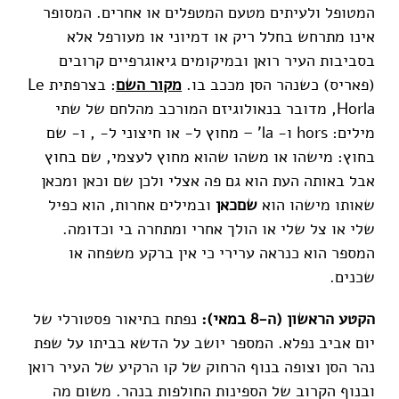
המטופל ולעיתים מטעם המטפלים או אחרים. המסופר
אינו מתרחש בחלל ריק או דמיוני או מעורפל אלא
בסביבות העיר רואן ובמיקומים גיאוגרפיים קרובים
(פאריס) כשנהר הסן מככב בו.
מקור השם
: בצרפתית Le
Horla, מדובר בנאולוגיזם המורכב מהלחם של שתי
מילים: hors ו- la' – מחוץ ל- או חיצוני ל- , ו- שם
בחוץ: מישהו או משהו שהוא מחוץ לעצמי, שם בחוץ
אבל באותה העת הוא גם פה אצלי ולכן שם וכאן ומכאן
שאותו מישהו הוא
שםכאן
ובמילים אחרות, הוא כפיל
שלי או צל שלי או הולך אחרי ומתחרה בי וכדומה.
המספר הוא כנראה ערירי כי אין ברקע משפחה או
שכנים.
הקטע הראשון (ה-8 במאי):
נפתח בתיאור פסטורלי של
יום אביב נפלא. המספר יושב על הדשא בביתו על שפת
נהר הסן וצופה בנוף הרחוק של קו הרקיע של העיר רואן
ובנוף הקרוב של הספינות החולפות בנהר. משום מה