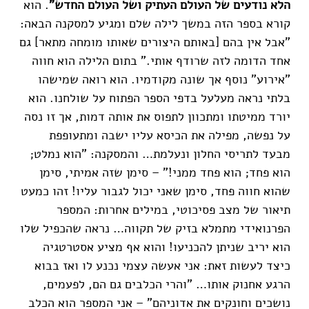
הלא נודעים של העולם העתיק ושל העולם החדש"
. הוא
קורא בספר הזה במשך לילה שלם ומגיע למסקנה הבאה:
"אבל אין בהם [באותם היצורים שאותו מומחה מתאר] גם
אחד הדומה לזה שרודף אותי." בתום הלילה הוא חווה
"אירוע" נוסף אך שונה מקודמיו. הוא רואה שמישהו
בלתי נראה מעלעל בדפי הספר הפתוח על שולחנו. הוא
יורד ממיטתו ומתכוון לתפוס את אותה דמות, אך זו נסה
על נפשה, מפילה את הכיסא עליו ישבה ומתעופפת
מבעד לתריסי החלון ונעלמת… והמסקנה: "הוא נמלט;
הוא פחד; הוא פחד ממני!" – סימן שזה אמיתי, סימן
שהוא חווה פחד, סימן שאני יכול לגבור עליו! זהו כמעט
תיאור של מצב פסיכוטי, במילים אחרות: המספר
הפרנואידי מתמלא בזיק של תקווה… נראה שהכפיל שלו
הוא יריב שניתן להכניעו! והוא אף מציע אסטרטגיה
כיצד לעשות זאת: אני אעשה עצמי נכנע לו ואז בבוא
הרגע אחנוק אותו… "והרי הכלבים גם הם, לפעמים,
נושכים וחונקים את אדוניהם" – אני המספר הוא הכלב