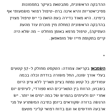
ההדבקה הראשונית, מתבטאת בעיקר בתסמונות
פסיכיאטריות והיא אינה ברת-טיפול רפואי משמעותי אף
בימינו. היא מאוד נדירה בעת הזאת כי יש טיפול מצוין
בהדבקה הראשונית (מחלת מין מוכרת עוד מהעת
העתיקה), טיפול מרפא באופן מוחלט – מה שלא היה
קיים בתקופת חייו של מופאסאן.
*
השמכאן
בקריאה צמודה: הטקסט מחולק ל-37 קטעים
בעלי אורך שונה, החל משורה בודדת וכלה בכמה
עמודים; כל קטע נפתח בציון תאריך ללא ציון היום
בשבוע; הרווח בין התאריכים הוא ספורדי, לעיתים יום
אחרי יום ולעיתים בהפרש של כמה ימים או יותר. יש
הרגשה ברורה שקוראים ביומן כתיבה המשתרע על פני
ארבעה חודשים או וגם בדוח רפואי קליני מטעם