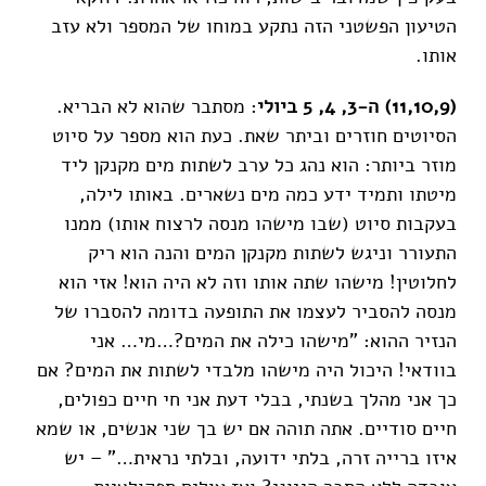
הטיעון הפשטני הזה נתקע במוחו של המספר ולא עזב
אותו.
(11,10,9) ה-3, 4, 5 ביולי
: מסתבר שהוא לא הבריא.
הסיוטים חוזרים וביתר שאת. כעת הוא מספר על סיוט
מוזר ביותר: הוא נהג כל ערב לשתות מים מקנקן ליד
מיטתו ותמיד ידע כמה מים נשארים. באותו לילה,
בעקבות סיוט (שבו מישהו מנסה לרצוח אותו) ממנו
התעורר וניגש לשתות מקנקן המים והנה הוא ריק
לחלוטין! מישהו שתה אותו וזה לא היה הוא! אזי הוא
מנסה להסביר לעצמו את התופעה בדומה להסברו של
הנזיר ההוא: "מישהו כילה את המים?…מי… אני
בוודאי! היכול היה מישהו מלבדי לשתות את המים? אם
כך אני מהלך בשנתי, בבלי דעת אני חי חיים כפולים,
חיים סודיים. אתה תוהה אם יש בך שני אנשים, או שמא
איזו ברייה זרה, בלתי ידועה, ובלתי נראית…" – יש