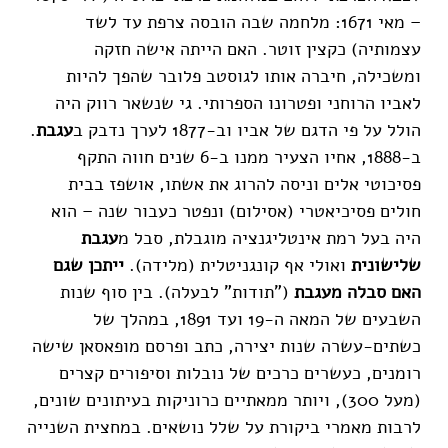
– מאי 1671: מלחמה שבה הובסה צרפת עד לשד
עצמותיה) כקצין זוטר. האם הייתה אישה חזקה
ומשכילה, חיברה אותו לגוסטב פלובר שהפך להיות
לאביו הרוחני ופטרונו הספרותי. גי שנשאר רווק היה
הולל על פי הדגם של אביו וב-1877 לערך נדבק ב
עגבת
.
ב-1888, אחיו הצעיר ממנו ב-6 שנים חווה התקף
פסיכוטי אלים וניסה להרוג את אשתו, אושפז בבית
חולים פסיכיאטרי (אסילום) ונפטר כעבור שנה – הוא
היה בעל רמת אינטליגנציה מוגבלת, סבל מ
עגבת
שלישונית
ואולי אף קונגניטלית (מלידה).
ייתכן שגם
האם סבלה מעגבת
("תודות" לבעלה). בין סוף שנות
השבעים של המאה ה-19 ועד 1891, במהלך של
כשתים-עשרה שנות יצירה, כתב ופרסם מופאסאן שישה
רומנים, כעשרים כרכים של נובלות וסיפורים קצרים
(מעל 300), ויותר ממאתיים כרוניקות בעיתונים שונים,
לרבות מאמרי ביקורת על שלל נושאים. במחצית השנייה