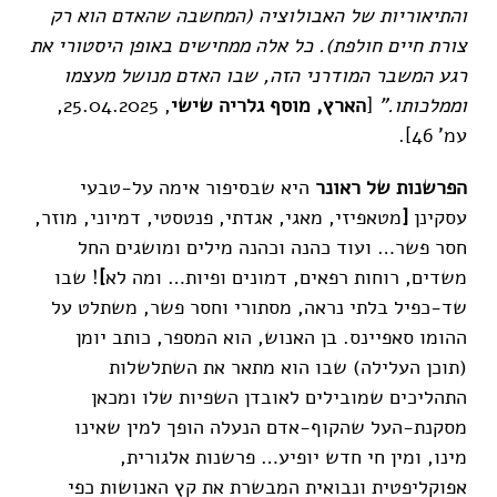
והתיאוריות של האבולוציה (המחשבה שהאדם הוא רק
צורת חיים חולפת). כל אלה ממחישים באופן היסטורי את
רגע המשבר המודרני הזה, שבו האדם מנושל מעצמו
וממלכותו."
[
הארץ, מוסף גלריה שישי
, 25.04.2025,
עמ' 46].
הפרשנות של ראונר
היא שבסיפור אימה על-טבעי
עסקינן
[
מטאפיזי, מאגי, אגדתי, פנטסטי, דמיוני, מוזר,
חסר פשר… ועוד כהנה וכהנה מילים ומושגים החל
משדים, רוחות רפאים, דמונים ופיות… ומה לא
]
! שבו
שד-כפיל בלתי נראה, מסתורי וחסר פשר, משתלט על
ההומו סאפיינס. בן האנוש, הוא המספר, כותב יומן
(תוכן העלילה) שבו הוא מתאר את השתלשלות
התהליכים שמובילים לאובדן השפיות שלו ומכאן
מסקנת-העל שהקוף-אדם הנעלה הופך למין שאינו
מינו, ומין חי חדש יופיע… פרשנות אלגורית,
אפוקליפטית ונבואית המבשרת את קץ האנושות כפי