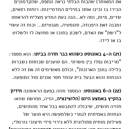
את המאוחר] שהכוח הבלתי נראה ונתפס, שהקדמונים
הכירו בו וכינו אותו במילים המדמיינות: רוחות רפאים,
שדים, פיות, ומה לא…הנה כעת המדע מצליח להראותו
ומכנה זאת היפנוזה, סוגסטיה, מגנטיזם… וכוח זה עשוי
ל"רשת" את האדם, לשכון בתוכו או מחוצה לו ולשלוט
בו או לידו.
(21) ה-4 באוגוסט כשהוא כבר חזרה בביתו
: הוא מספר:
"מריבות נפלו בין משרתי. הם טוענים שכוסות נשברות
בלילה בתוך הארונות", וכולם מאשימים זה את זה ללא
הוכחות והוא הבעל בית עומד חסר אונים מול התופעה.
(22) ה-6 באוגוסט
: המספר חווה בפעם הראשונה
חיזיון
בהקיץ באמצע היום
[
הלוצינציה
, הזיה, תחושת שווא:
חוויה חושית, שיכולה להתבטא בכל אחד מהחושים,
הנחוות כאמיתית לגמרי כשלמעשה היא תוצר של
פעילות מוחית פתולוגית ללא גירוי פיזי חיצוני נורמלי;