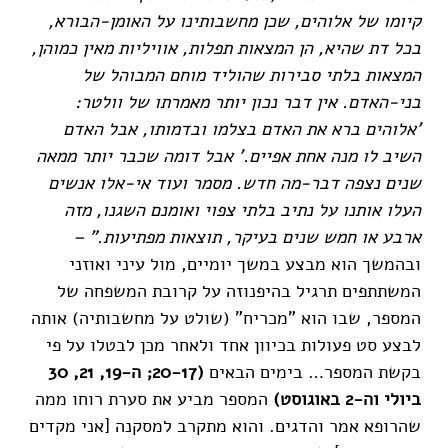
קיומו של אלוהים, שכן מחשבותינו על האומן-הבורא,
בכל דת שהיא, הן המצאות תפלות, אוויליות מאין כמוהן,
המצאות בלתי סבירות שהוליד מוחם המבוהל של
בני-האדם. אין דבר נכון יותר מאמרתו של וולטר:
'אלוהים ברא את האדם בצלמו ובדמותו, אבל האדם
השיב לו מנה אחת אפיים.' אבל דומה שכבר יותר ממאה
שנים נצפה דבר-מה חדש. מסמר ועוד אי-אלו אנשים
העלו אותנו על נתיב בלתי צפוי ואומנם השגנו, מזה
ארבע או חמש שנים בעיקר, תוצאות מפתיעות." –
ובהמשך הוא מבצע במשך יומיים, מול עיני ואוזני
המשתתפים תרגיל בהיפנוזה על קרובת המשפחה של
המספר, שבו הוא "מכריח" (שולט על מחשבותיה) אותה
לבצע סט פעולות בכיוון אחד ולאחר מכן לבטלו על פי
בקשת המספר… בימים הבאים
(20-17; ה-19, 21, 30
ביולי וה-2 באוגוסט)
המספר מביע את סערת רוחו ממה
שהרופא אמר והדגים. והוא מתקרב למסקנה [אני מקדים