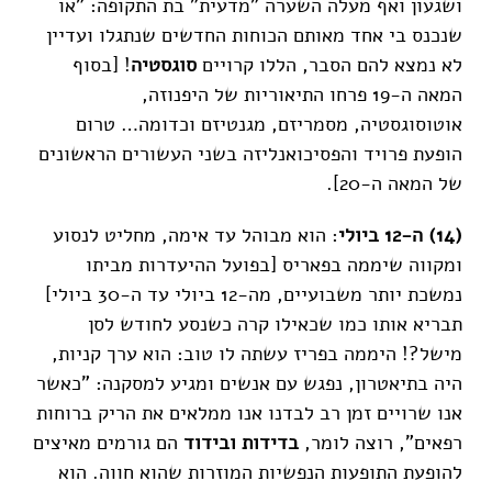
ושגעון ואף מעלה השערה "מדעית" בת התקופה: "או
שנכנס בי אחד מאותם הכוחות החדשים שנתגלו ועדיין
לא נמצא להם הסבר, הללו קרויים
סוגסטיה
! [בסוף
המאה ה-19 פרחו התיאוריות של היפנוזה,
אוטוסוגסטיה, מסמריזם, מגנטיזם וכדומה… טרום
הופעת פרויד והפסיכואנליזה בשני העשורים הראשונים
של המאה ה-20].
(14) ה-12 ביולי
: הוא מבוהל עד אימה, מחליט לנסוע
ומקווה שיממה בפאריס [בפועל ההיעדרות מביתו
נמשכת יותר משבועיים, מה-12 ביולי עד ה-30 ביולי]
תבריא אותו כמו שכאילו קרה כשנסע לחודש לסן
מישל?! היממה בפריז עשתה לו טוב: הוא ערך קניות,
היה בתיאטרון, נפגש עם אנשים ומגיע למסקנה: "כאשר
אנו שרויים זמן רב לבדנו אנו ממלאים את הריק ברוחות
רפאים", רוצה לומר,
בדידות ובידוד
הם גורמים מאיצים
להופעת התופעות הנפשיות המוזרות שהוא חווה. הוא