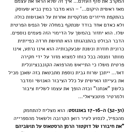
המקרב את סוף העולם… איך זה שלא הראו את עצמם
מאז ראשית היקום…' – הוא מדבר כמין נביא שעוסק
בהתקפת חייזרים מגלקסיות אחרות על האנושות כולה
ולא כאדם אחד בודד שנתקף במחלה של הנפש הפרטית
שלו. הוא יחזור בהמשך על הדימוי הזה פעמים נוספים.
הדבר הבולט בהתנהגותו הוא תחושת חרדה כפייתית
כרונית חוזרת ונשנת שבעקבותיה הוא אינו נרתע, אינו
מוותר ומנסה בכל כוחו למצוא מזור על ידי חקירה
פרטית משלו כי התייאש מהרפואה הקונבנציונלית
דאז… ייתכן שרוח גבית נוספת מתבטאת בזה שאכן מכיל
את בעייתו האישית על כלל הציבור האנושי ומדבר
בלשון "אנחנו" ובזה הופך את עצמו לשליח ציבור
ולמרטיר פוטנציאלי…
(32-31) ה-17-16
באוגוסט
: הוא מצליח להתחמק
מהכפיל, לנסוע לעיר רואן הקרובה ולשאול מהספרייה
"את חיבורו
של דוקטור הרמן הרסטאוס על תושביהם