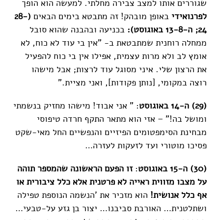
שגוררים אותו למצב צבירה מחלתי. למעשה הוא הופך
לפרנואידי
באופן מובהק! זה מתבטא בימים הבאים
(28-
24; ה-13-8 באוגוסט):
בכניעה ובהבנה שהוא סובל
ממחלה רוחנית שמתבטאת ב- "אין בי עוד לא כוח, לא
אומץ לב ולא מרות עצמית, אפילו אין בי כוח להפעיל
את הרצון שלי. איני מסוגל עוד לרצות; אבל מישהו
רוצה במקומי, [נותן פקודות], ואני מציית."
(29) ה-14 באוגוסט
: " אני אבוד! מישהו מחזיק בנשמתי
ומושל בה!" – אזי הוא מתאר התקף חרדה טיפוסי
מבחינת הסימפטומים הפיזיים והנפשיים החל מאי-שקט
פסיכו מוטורי ועד לזעקות לעזרה…
(30) ה-15 באוגוסט
:
זו הפעם הראשונה שהמספר תוהה
על מצבו מזווית ראייה לא פרטנית אלא כלל ציבורית או
אף כלל
אנושית!
הוא מזכיר את 'הנשמה הנוספת טפילה
ושתלטנית… האורבת סביבנו… יצור בן גזע על-טבעי…