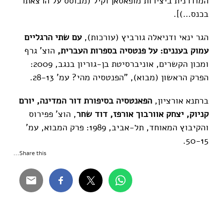
המודרנית ביצירות מופאסאן וקיל (מבוסס על הרצאתו
בכנס…)].
הגר ינאי ודניאלה גורביץ (עורכות),
עם שתי הרגליים
עמוק בעננים: על פנטסיה בספרות העברית,
הוצ' גרף
ומכון הקשרים, אוניברסיטת בן-גוריון בנגב, 2009:
הפרק הראשון (מבוא), "הפנטסיה מהי? עמ' 28-13.
ברתנא אורציון,
הפאנטסיה בסיפורת דור המדינה, יורם
קניוק, יצחק אוורבוך אורפז, דוד שחר
, הוצ' פפירוס
והקיבוץ המאוחד, תל-אביב, 1989: פרק המבוא, עמ'
50-15.
Share this...