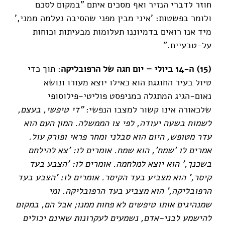
חוזר לדברי הנזיר ואף מסכים איתם "במקום לסכם
ולומר בפשטות: 'איני מבין מפני שהסיבה נעלמה ממני,'
מיד אנו רואים בדמיוננו תעלומות מבעיתות וכוחות
על-טבעיים."
(15) ה-14 ביולי – יום חגה של הרפובליקה
: תוך כדי
טיול בעיר החוגגת הוא כאילו יוצא מעורו ונושא
נאום-הגיג המתגלה כמניפסט פוליטי-פילוסופי
שלכאורה אינו קשור למצבו הנפשי:
"די טיפשי, בעצם,
לשמוח בשעה יעודה, לפי צו הממשלה.
המון העם הוא
עדר מטופש, היום הוא סבלני ומחר פראי ופורק עול.
אמרים לו 'שמח', הוא שמח. אומרים לו: 'צא להילחם
בשכנך,' הוא יוצא למלחמה. אומרים לו: 'הצבע בעד
קיסר,' הוא מצביע בעד הקיסר. אומרים לו: 'הצבע בעד
הרפובליקה,' הוא מצביע בעד הרפובליקה. ומי
שמנהיגים אותו טיפשים לא פחות ממנו; אבל הם, במקום
להישמע לבני-אדם, נשמעים לעקרונות שאינם יכולים