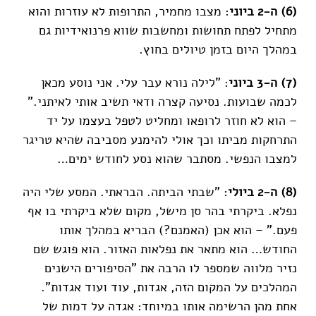
(6) ה-2 ביוני
: מצבו מחמיר, התרופות לא עוזרות והוא
מתחיל לפתח תחושות ומחשבות שווא פרנואידיות גם
במהלך היום בזמן טיולים בחוץ.
(7) ה-3 ביוני
: "לילה נורא עבר עלי. אני נוסע מכאן
לכמה שבועות. נסיעה קצרה ודאי תשיב אותי לאיתני."
– הוא לא חוזר לרופאו ומחליט לטפל בעצמו על יד
התרחקות מביתו וכך אולי להימנע מסביבה שהיא טריגר
למצבו הנפשי. מסתבר שהוא נסע לחודש ימים…
(8) ה-2 ביולי
: "שבתי הביתה. הבראתי. המסע שלי היה
נפלא. ביקרתי בהר סן מישל, מקום שלא ביקרתי בו אף
פעם." – הוא אכן (האמנם?) הבריא במהלך אותו
החודש… הוא מתאר את נפלאות האזור. הוא פוגש שם
נזיר מלווה שמספר לו הרבה את "הסיפורים הישנים
המהלכים על המקום הזה, אגדות, עוד ועוד אגדות".
אחת מהן הרשימה אותו במיוחד: אגדה על דמות של