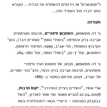
ל'שמכאנים' או וירוסים להשתלט על הכדור… הקורא
נותר לבדו מול העתיד הזה…
מקורות:
גי דה מופאסאן,
השמכאן סיפורים
, תרגמה מצרפתית:
אביבה ברק והוסיפה "בשולי הספר" (אחרית דבר), הוצ'
הקיבוץ המאוחד, תל-אביב, 1999; הסיפור הראשון,
השמכאן, עמ' 32-7; "בשולי הספר, עמ' 264-260.
גי דה מופאסאן, מכתב של משוגע ועוד סיפורי
משוגעים, תרגמה אביבה ברק-הומי, הוצ' נהר-ספרים,
תל-אביב, 2021; פורסם במקור ב-1885.
אלי אשד, "השדים בעידן המודרני",
יקום תרבות
,
22.04.2008 [מביא מאמר של שחר לאודון, "השד
בבקבוק המבחנה – ביטויי הנאו-דמונולוגיה בעת