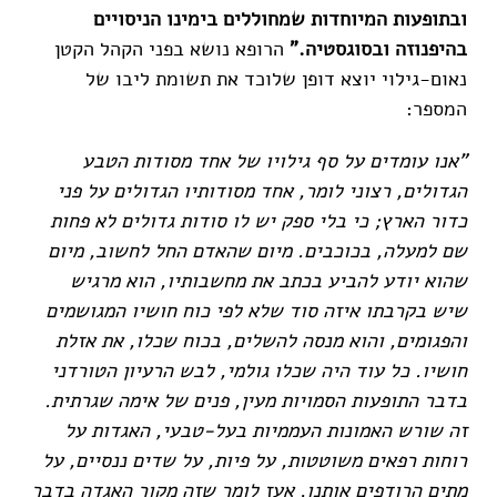
ובתופעות המיוחדות שמחוללים בימינו הניסויים
בהיפנוזה
ובסוגסטיה."
הרופא נושא בפני הקהל הקטן
נאום-גילוי יוצא דופן שלוכד את תשומת ליבו של
המספר:
"אנו עומדים על סף גילויו של אחד מסודות הטבע
הגדולים, רצוני לומר, אחד מסודותיו הגדולים על פני
כדור הארץ; כי בלי ספק יש לו סודות גדולים לא פחות
שם למעלה, בכוכבים. מיום שהאדם החל לחשוב, מיום
שהוא יודע להביע בכתב את מחשבותיו, הוא מרגיש
שיש בקרבתו איזה סוד שלא לפי כוח חושיו המגושמים
והפגומים, והוא מנסה להשלים, בכוח שכלו, את אזלת
חושיו. כל עוד היה שכלו גולמי, לבש הרעיון הטורדני
בדבר התופעות הסמויות מעין, פנים של אימה שגרתית.
זה שורש האמונות העממיות בעל-טבעי, האגדות על
רוחות רפאים משוטטות, על פיות, על שדים ננסיים, על
מתים הרודפים אותנו, אעז לומר שזה מקור האגדה בדבר