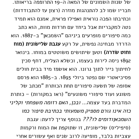
של שנות השמונים של המאה ה-19 התרופפה בריאותו.
חבריו שמו לב להתנהגות מוזרה (רצון עז להתבודדות)
וכתיבתו הפכה נוראית ואפילו פראית, אמנם הוא תמיד
נטה למקבריות אבל ביחד עם חרדות מוות, הוא כתב
כמה סיפורים מופרעים ביניהם "השמכאן" ב-1887. הוא
הדרדר מבחינה נפשית, על רקע
עגבת שלישונית (מוח
וחוט שדרה)
וטען שיתושים משוטטים במוחו. בינואר
1892 ניסה לירות בעצמו, וכשלא הצליח, דחף סכין
לחיתוך נייר לתוך גרונו. הוא אושפז מיד בבית חולים
פסיכיאטרי שם נפטר ביולי 1893. ב-1885 הוא פרסם
אסופה של תשעה סיפורים תחת הכותרת "מכתב של
משוגע ועוד סיפורי משוגעים" (ראו במקורות) – כותרת
המדברת בעד עצמה…
ובכן, האם רזומה משפחתי וקליני
כזה אינו גורם מספיק משמעותי בכתיבת סיפור כמו
השמכאן
ודומים לו???
בנוסף צריך לדעת: עגבת
(סיפיליס) שלישונית, זו שתוקפת את המוח ורקמות
עצביות בלבד, מופיעה לרוב שנים ואף עשורים אחרי