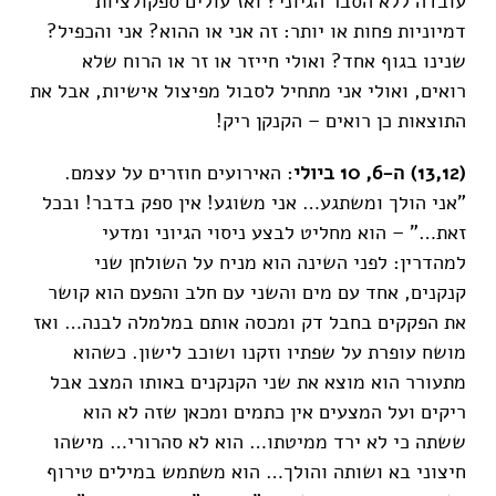
עובדה ללא הסבר הגיוני? ואז עולים ספקולציות
דמיוניות פחות או יותר: זה אני או ההוא? אני והכפיל?
שנינו בגוף אחד? ואולי חייזר או זר או הרוח שלא
רואים, ואולי אני מתחיל לסבול מפיצול אישיות, אבל את
התוצאות כן רואים – הקנקן ריק!
(13,12) ה-6, 10 ביולי
: האירועים חוזרים על עצמם.
"אני הולך ומשתגע… אני משוגע! אין ספק בדבר! ובכל
זאת…" – הוא מחליט לבצע ניסוי הגיוני ומדעי
למהדרין: לפני השינה הוא מניח על השולחן שני
קנקנים, אחד עם מים והשני עם חלב והפעם הוא קושר
את הפקקים בחבל דק ומכסה אותם במלמלה לבנה… ואז
מושח עופרת על שפתיו וזקנו ושוכב לישון. כשהוא
מתעורר הוא מוצא את שני הקנקנים באותו המצב אבל
ריקים ועל המצעים אין כתמים ומכאן שזה לא הוא
ששתה כי לא ירד ממיטתו… הוא לא סהרורי… מישהו
חיצוני בא ושותה והולך… הוא משתמש במילים טירוף