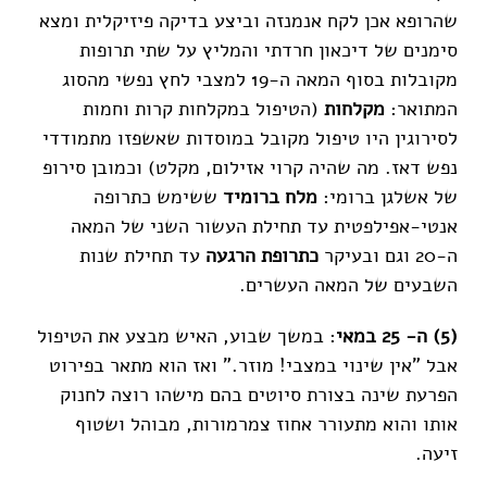
שהרופא אכן לקח אנמנזה וביצע בדיקה פיזיקלית ומצא
סימנים של דיכאון חרדתי והמליץ על שתי תרופות
מקובלות בסוף המאה ה-19 למצבי לחץ נפשי מהסוג
המתואר:
מקלחות
(הטיפול במקלחות קרות וחמות
לסירוגין היו טיפול מקובל במוסדות שאשפזו מתמודדי
נפש דאז. מה שהיה קרוי אזילום, מקלט) וכמובן סירופ
של אשלגן ברומי:
מלח ברומיד
ששימש כתרופה
אנטי-אפילפטית עד תחילת העשור השני של המאה
ה-20 וגם ובעיקר
כתרופת הרגעה
עד תחילת שנות
השבעים של המאה העשרים.
(5) ה- 25 במאי
: במשך שבוע, האיש מבצע את הטיפול
אבל "אין שינוי במצבי! מוזר." ואז הוא מתאר בפירוט
הפרעת שינה בצורת סיוטים בהם מישהו רוצה לחנוק
אותו והוא מתעורר אחוז צמרמורות, מבוהל ושטוף
זיעה.