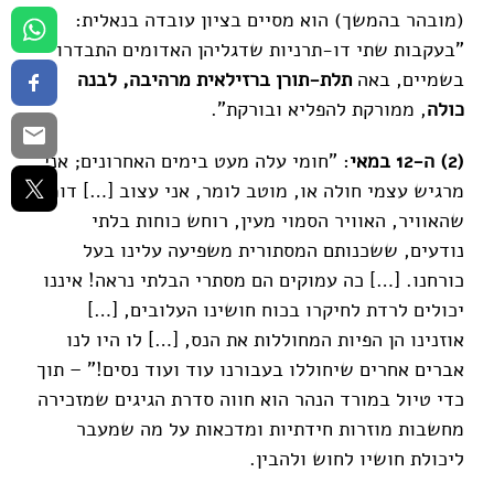
(מובהר בהמשך) הוא מסיים בציון עובדה בנאלית:
"בעקבות שתי דו-תרניות שדגליהן האדומים התבדרו
בשמיים, באה
תלת-תורן ברזילאית מרהיבה, לבנה
כולה
, ממורקת להפליא ובורקת".
(2) ה-12 במאי
: "חומי עלה מעט בימים האחרונים; אני
מרגיש עצמי חולה או, מוטב לומר, אני עצוב […] דומה
שהאוויר, האוויר הסמוי מעין, רוחש כוחות בלתי
נודעים, ששכנותם המסתורית משפיעה עלינו בעל
כורחנו. […] כה עמוקים הם מסתרי הבלתי נראה! איננו
יכולים לרדת לחיקרו בכוח חושינו העלובים, […]
אוזנינו הן הפיות המחוללות את הנס, […] לו היו לנו
אברים אחרים שיחוללו בעבורנו עוד ועוד נסים!" – תוך
כדי טיול במורד הנהר הוא חווה סדרת הגיגים שמזכירה
מחשבות מוזרות חידתיות ומדכאות על מה שמעבר
ליכולת חושיו לחוש ולהבין.