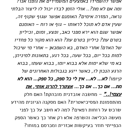
אפשר להשמידו באמצעים המשמידים את גופנו אנו?
ומה אם לא מת?.. אולי הזמן לבדו יכול לו ליצור הבלתי
נראה, המזרה אימים? האומנם אפשר שגוף שקוף זה,
שעין אדם לא תוכל לראותו – גוף או רוח – האומנם
אפשר שגם הוא ירא מפני כאב, ופצע, ומום, וכיליון
בטרם עת? כיליון בטרם עת? הוא הוא מקור כל פחדיו
של האדם! אחרי האדם, בא השמכאן – אחרי מי שיכול
למות בכל יום, בכל שעה, בכל רגע, בתאונות למיניהן,
בא מי שלא ימות אלא בבוא יומו, בבוא שעתו, בבוא
הרגע הנכון לו, כאשר ייגע בגבולות האחרונים של
קיומו!
לא… לא… אין לי כל ספק, כל ספק… הוא לא
מת… אם כך… אם כך…
אצטרך להרוג אותי, את
עצמי!.."
– מחשבה אובדנית מובהקת! האם חלק
מהתסמונת הפסיכיאטרית? האם מסקנה הגיונית מהידע
שרכש על רוחות רפאים? למה לא חשב על כך לפני
מעשה הכליאה והשרפה אלא רק אחר כך כאשר הספק
הכפייתי חוזר בעיקשות אכזרית ומכרסם במוחו?