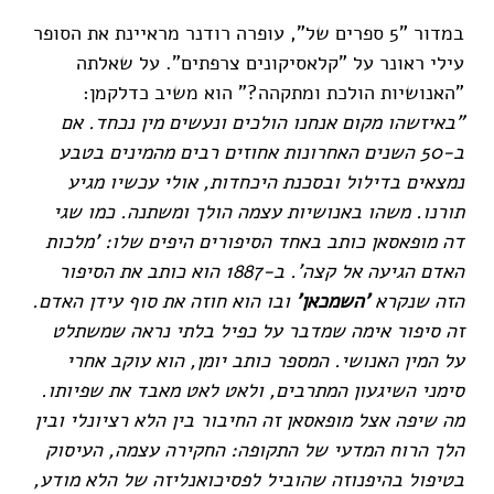
במדור "5 ספרים של", עופרה רודנר מראיינת את הסופר
עילי ראונר על "קלאסיקונים צרפתים". על שאלתה
"האנושיות הולכת ומתקהה?" הוא משיב כדלקמן:
"באיזשהו מקום אנחנו הולכים ונעשים מין נכחד. אם
ב-50 השנים האחרונות
אחוזים רבים מהמינים בטבע
נמצאים בדילול ובסכנת היכחדות, אולי עכשיו מגיע
תורנו. משהו באנושיות עצמה הולך ומשתנה. כמו שגי
דה מופאסאן כותב באחד הסיפורים היפים שלו: 'מלכות
האדם הגיעה אל קצה'. ב-1887 הוא כותב את הסיפור
הזה שנקרא
'השמכאן'
ובו הוא חוזה את סוף עידן האדם.
זה סיפור אימה שמדבר על כפיל בלתי נראה שמשתלט
על המין האנושי. המספר כותב יומן, הוא עוקב אחרי
סימני השיגעון המתרבים, ולאט לאט מאבד את שפיותו.
מה שיפה אצל מופאסאן זה החיבור בין הלא רציונלי ובין
הלך הרוח המדעי של התקופה: החקירה עצמה, העיסוק
בטיפול בהיפנוזה שהוביל לפסיכואנליזה של הלא מודע,