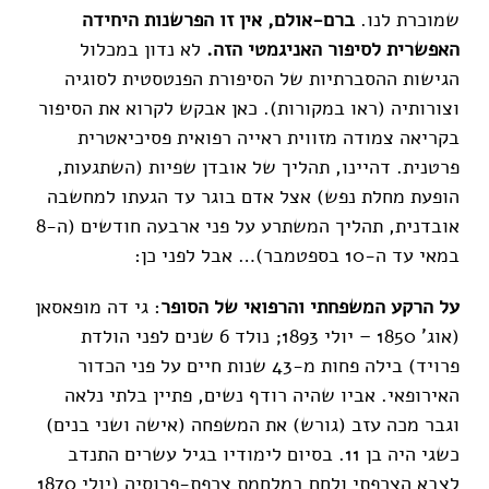
שמוכרת לנו.
ברם-אולם, אין זו הפרשנות
היחידה
האפשרית לסיפור האניגמטי הזה.
לא נדון במכלול
הגישות ההסברתיות של הסיפורת הפנטסטית לסוגיה
וצורותיה (ראו במקורות). כאן אבקש לקרוא את הסיפור
בקריאה צמודה מזווית ראייה רפואית פסיכיאטרית
פרטנית. דהיינו, תהליך של אובדן שפיות (השתגעות,
הופעת מחלת נפש) אצל אדם בוגר עד הגעתו למחשבה
אובדנית, תהליך המשתרע על פני ארבעה חודשים (ה-8
במאי עד ה-10 בספטמבר)… אבל לפני כן:
על הרקע המשפחתי והרפואי של הסופר
: גי דה מופאסאן
(אוג' 1850 – יולי 1893; נולד 6 שנים לפני הולדת
פרויד) בילה פחות מ-43 שנות חיים על פני הכדור
האירופאי. אביו שהיה רודף נשים, פתיין בלתי נלאה
וגבר מכה עזב (גורש) את המשפחה (אישה ושני בנים)
כשגי היה בן 11. בסיום לימודיו בגיל עשרים התנדב
לצבא הצרפתי ולחם במלחמת צרפת-פרוסיה (יולי 1870