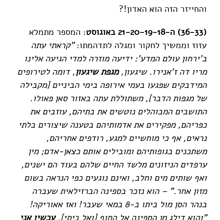
והחייזר הזה הוא האדון!?
(36-33) ה-21-20-19-18 באוגוסט
: המספר מתמלא
עזוז וממשיך לחקור ומגלה לתדהמתו:
"קראתי עתה
ב'ירחון עולם המדע': ידיעה מוזרה למדי הגיעה אלינו
מריו דה ז'אנירו. שיגעון,
מגפת שיגעון
, דומה לטירופים
המידבקים שפגעו בעמי אירופה בימי הביניים [מקבילה
של מגפות הדבר], משתוללת עתה באזור סאן פאולו.
התושבים המבוהלים נוטשים את בתיהם, עוזבים את
כפריהם, מפקירים את אדמותיהם בטענה שיצורים בלתי
נראים, אף כי מוחשיים למגע, רודפים אחריהם,
משתכנים בגופותיהם ומובילים אותם כצאן-אדם; מין
ערפדים הניזונים מלשד החיים שלהם בעוד הם ישנים,
ואף שותים מים וחלב, ואינם נוגעים כפי הנראה בשום
מזון אחר." – הוא נזכר בספינה הברזילאית שעברה
בנהר הסן מול ביתו ב-8 במאי שעבר! ואז אאוריקה!
"והוא דילג מן הספינה אל החוף [ואל ביתי],
עכשיו אני