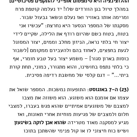
ההלוצינציה היא סימפטום אופייני להתקפים פסיכוטיים]
במהלך טיול בגן הוורדים שלו! יד נעלמה קוטפת פרח
ומרימה אותו באוויר ואז נעלם ונשאר גבעול שבור.
מסקנתו של המספר הנסער היא נחרצת: "עכשיו אני
בטוח, בטוח כשם שהיום רודף את הלילה, שקיים לידי
יצור חי בלתי נראה, הניזון מחלב וממים, יצור המסוגל
לגעת בחפצים, לאחוז בהם ולהעבירם ממקומם [לשבור
כוסות בארון סגור] – משמע יצור בעל טבע חומרי, אף
כי בלתי נתפס בחושינו, והוא מתגורר, כמוני, תחת קורת
ביתי…" – דגם קלסי של מחשבת רדיפה פסיכית.
(23) ה-7 באוגוסט
: התופעות נמשכות. המספר שואל את
עצמו אם אומנם הוא משוגע. הוא משווה את מצבו
למצבם של משוגעים אמיתיים שהוא פגש בעברו, למצבי
חלום ולמצבים של פגיעות מוחיות אחרי תאונות, ואז
מגיע למסקנה מאוד מטרידה
שהוא אכן לוקה בשיגעון
ושיש כוח חיצוני לו או קול פנימי שהשתכן בתוכו