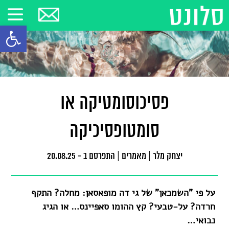
פתח סרגל
פסיכוסומטיקה או
סומטופסיכיקה
יצחק מלר
|
מאמרים
|
התפרסם ב - 20.08.25
על פי "השמכאן" של גי דה מופאסאן: מחלה? התקף
חרדה? על-טבעי? קץ ההומו סאפיינס… או הגיג
נבואי…