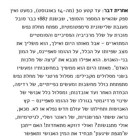
אחרית דבר
: עד קטע 30 (מה-14 באוגוסט), כמעט ואין
ספק שהאיש המספר והסופר, שבשנת 1887 כבר סובל
מעגבת שלישונית סימפטומטית, מפתח מחלת נפש
מוכרת על שלל מרכיביה הפסיכיים והסומטיים
המתוארים – אבל מאותו היום ואילך, הוא משליך את
מצב שפיותו על הכלל, על ההומו סאפיינס, על המון
בני-האנוש. הוא אפילו מנבא את 'קיצה של מלכות
האדם'. מאותו היום הוא ממשיך במחשבותיו ומעשיו
בשני מסלולים מקבילים: מסלול פרטני של מחלת נפש
מתפתחת כולל מחשבות ומעשים כפייתיים, של רדיפה,
הכחדת האחר ועד אובדנות; ומסלול כלל אנושי של
שינוי פרדיגמטי בגורלו של ההומו סאפיינס – קץ
האנושות ותחילתו של עולם חדש נפלא או לא. מכאן,
נראה ששתי הפרשנויות, של ראונר ושלי, לגיטימיות,
אולי מתנגשות? ואולי דווקא מתאחדות! האם ייתכן
ש'מגפת שיגעון' תכחיד את המין האנושי ותאפשר