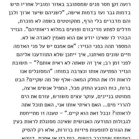
רועה זקן חסר פנים שמסתובב באזור ומוביל אחריו תיש
בדמות גבר ועז בדמות אישה, "לשניהם שיער ארוך ולבן
והם מדברים בלי הרף, מתקוטטים בשפה לא מוכרת,
חדלים לפתע מדיבורם ופועים במלוא ריאותיהם". הנזיר
הבהיר לו שאינו יודע אם הוא מאמין לאגדה או לא.
המספר תהה בפני הנזיר: "אם אמנם יש על פני האדמה
חיים שונים מאיתנו, איך ייתכן שלא התוודענו אליהם
לפני זמן רב; איך זה שאתה לא ראית אותם?" – תשובת
הנזיר הפתיעה אותו ונצרבה במוחו: "המסוגלים אנו
לראות ולו את החלק המאה-אלף של מה שקיים? הבט
ברוח, כוח הטבע החזק מכל, המפיל אנשים ארצה,
ממוטט בניינים, עוקר עצים משורש, עורם את הים
להררי מים… האם ראיתי אותו אני, האם תוכל אתה
לראותו? ובכל זאת הוא קיים." – טענה זו מתייחסת
לגבולות התודעה האנושית שאינה מסוגלת לראות בעין
את הגורם לתופעות פיזיות ברורות, אלא רק להסיק
בעקיפין שמדובר בישות, רוח כזו או אחרת. דווקא