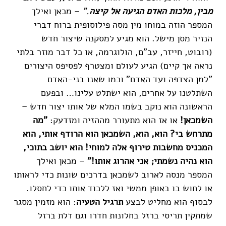
מבין, מלכות האדם הגיעה אל קיצה
."
– מכאן ואילך
המספר הוזה במוחו מין מסה פילוסופית ברוח דברי
הנזיר מסן מישל. הוא מגיע למסקנה שיצור חדש
(רובוט, חייזר, עב"ם, הולוגרמה, או כל דבר מוזר בלתי
נראה אך קיים) הגיע לעולם ומצטרף לפסיפס היצורים
"למן הצדפה ועד האדם" וכמו שאנו בני-האדם
השתלטנו על אחרים, הוא ישתלט עלינו… ובפעם
הראשונה הוא נוקב בשמו המלא של אותו יצור חדש –
השמכאן!
או אז הוא מתעורר מההזיה ומזדעק:
"מה
מתרחש בי? הוא, הוא, השמכאן הוא הרודף אותי, הוא
המכניס מחשבות טירוף
אלה למוחי! הוא יושב בתוכי,
הוא נהיה נשמתי; אני אהרוג אותו!"
– מכאן ואילך
המספר מנסה לארוב לשמכאן בדרכים שונות כדי לראותו
או לחוש בו באופן ממשי ואז ללכוד אותו כדי לחסלו.
לבסוף הוא מחליט לבצע
תרגיל
הטעיה
: הוא מזמין מסגר
שמתקין תריסי ברזל בחלונות חדרו וגם דלת ברזל