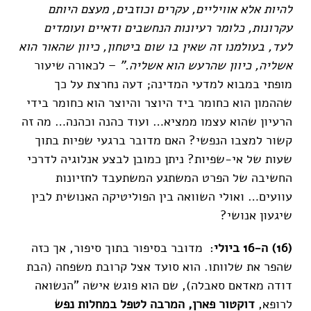
להיות אלא אוויליים, עקרים וכוזבים, מעצם היותם
עקרונות, כלומר רעיונות הנחשבים ודאיים ועומדים
לעד, בעולמנו זה שאין בו שום ביטחון, כיוון שהאור הוא
אשליה, כיוון שהרעש הוא אשליה."
– לכאורה שיעור
מופתי במבוא למדעי המדינה; דעה נחרצת על כך
שההמון הוא כחומר ביד היוצר והיוצר הוא כחומר בידי
הרעיון שהוא עצמו ממציא… ועוד כהנה וכהנה… מה זה
קשור למצבו הנפשי? האם מדובר ברגעי שפיות בתוך
שעות של אי-שפיות? ניתן כמובן לבצע אנלוגיה לדרכי
החשיבה של הפרט המשתגע המשתעבד לחזיונות
עוועים… ואולי השוואה בין הפוליטיקה האנושית לבין
שיגעון אנושי?
(16) ה-16 ביולי
: מדובר בסיפור בתוך סיפור, אך כזה
שהפר את שלוותו. הוא סועד אצל קרובת משפחה (הבת
דודה מאדאם סאבלה), שם הוא פוגש אישה "הנשואה
לרופא,
דוקטור פארן, המרבה לטפל במחלות נפש