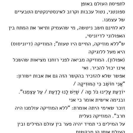
לתפיסת העולם באופן
ספונטני, נטול עכבות וקרוב לאינסטינקטים הטבעיים
של עצמנו.
לא לחינם חשב ניטשה, מי שהעמיק ותיאר את המתח בין
האפולוני לדיוניסי,
ש"ללא מוזיקה, החיים היו טעות"; המוזיקה (דיוניסוס)
היא מעל ללוגיקה
(אפולון). המוזיקה מביאה לפני רוחנו מציאות שהשכל
אינו יכול להכיר. ואי
אפשר שלא להזכיר בהקשר הזה גם את אבות ישורון:
"אֲנִי חוֹשֵׁב כִּי הַמּוּזִיקָה /
יוֹדַעַת עָלֵינוּ כֹּל מָה / שֶׁיֵּשׁ לָנוּ לָדַעַת / עַל עַצְמֵנוּ".
ובנימה אישית אומר כי אני
זוכר שאימי היתה אומרת: "ללא המוזיקה עולמנו היה
חרב". המוזיקה נעלית
על המילים כי תמיד יהיה פער בין עולם המילים ובין
העולם אותן הן מבקשות