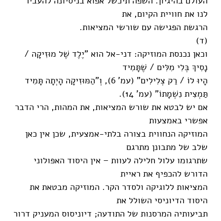
העולם בהיגיון. השפה תיכשל אפוא בניסיונה להעביר
לנו את חוויית הקיום, את
הרגשת הפגישה עם שורשי המציאות.
(ד)
וכאן נכנסת המוזיקה: דני-אל הוא "יֶלֶד שֶׁל מוּזִיקָה /
נָסִיךְ בְּלִי מִלִּים / שֶׁתָּמִיד
הָיוּ לוֹ / רַק צְלִילִים" (עמ' 6), וְ"הַמּוּזִיקָה הָיְתָה תָּמִיד
תַּמְצִית נִשְׁמָתוֹ" (עמ' 14).
אם יש לבטא את שורש המציאות, את המהות, הרי הדבר
אפשרי באמצעות
המוזיקה הנחווית בצורה בלתי-אמצעית, שכן אין כאן
שלב של מתבונן מתרגם
שתרגומו עלול חלילה לעוות – אין היסוד האפולוני
הדורש להכפיף את ראיית
המציאות ללוגיקה ולסדר הקר. המוזיקה מבטאת את
היסוד הדיוניסי השולל את
תביעותיה המרסנות של התודעה; דיוניסוס המעניק דרור