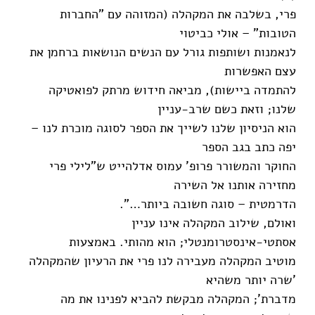
פרי, בשלבה את המקהלה (המזוהה עם "החברות
הטובות" – אולי כביטוי
לנאמנות ושותפות גורל עם הנשים הנושאות ברחמן את
עצם האפשרות
להתמדה ביישות), מביאה חידוש מרתק לפואטיקה
שלנו; וזאת כשם שרב-עניין
הוא הניסיון שלנו לשייך את הספר לסוגה מוכרת לנו –
יפה כתב בגב הספר
החוקר והמשורר פרופ' עמוס אדלהייט ש"לילי פרי
מחזירה אותנו אל השירה
הדרמטית – סוגה חשובה ביותר…".
ואולם, שילוב המקהלה אינו עניין
אסתטי-אינסטרומנטלי; הוא מהותי. באמצעות
מוטיב המקהלה מעבירה לנו פרי את הרעיון שהמקהלה
'שרה יותר משהיא
מדברת'; המקהלה מבקשת להביא לפנינו את מה