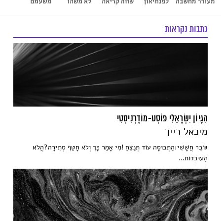
כתבות נקראות
הִגָּיוֹן יִשְׂרָאֵלִי פּוֹסְט-מוֹדֶרְנִיסְטִי
מיכאל רייך
גּוֹבֵר חֲשָׁשִׁי:הַתְּבוּסָה עוֹד תְּנַצֵּחַ !מִי אָמַר כָּך וְלֹא חָטַף סְתִירָה?הֲלֹא
הָעוּבְדוֹת...