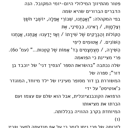
פטור מהתיווך המילולי היום-יומי המקובל. הנה
הדברים הברורים שהיא שמה
בפי המקהלה: "וַאֲנַחְנוּ, שִׁכּוֹרֵי אֲפֵלָה, יוֹשְׁבַי חֹשֶׁךְ
וְצַלְמָוֶת, / רָאִינוּ, כִּבְסִינַי, אֶת
הַקּוֹלוֹת וְהַבְּרָקִים שֶׁל שִׁירָתוֹ / וְאָז יָדַעְנוּ: אֲנַחְנוּ, אֲנַחְנוּ
הַשּׁוֹנִים. / אֲטוּמִים לִיפִי
הַשִּׁירָה, / מְצֻמְצָמִים בְּד' אַמּוֹת שֶׁל קַטְנוּת…" (עמ' 60).
פרי מציינת כי הפואמה
שלה נכתבה "בהשראת הספר 'הנסיך דני' של יוכבד בן
דור"; ספרה של
המשוררת בן דור מסופר מעיניו של ילד מיוחד, המוגדר
כ'אוטיסט' על ידי
הרפואה הקונבנציונלית, אבל הוא שלם עם עצמו ועם
הכרתו את מציאותו
המיוחדת בקרב ההוויה בכללותה.
(ו)
לזכותה של פרי ניתן לומר כי על אף מודעתה לפער שבין