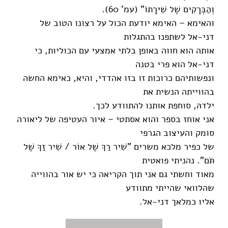
וְהַבְּרָקִים שֶׁל שִׁירָתוֹ" (עמ' 60).
והאימא – האימא יודעת הכול על רצונו הטוב של
דני-אל לשתפנו בהתגלות
אותה הוא חווה באופן בלתי אמצעי עם הכוליות, כי
דני-אל הוא פרי בטנה
ונפשותיהם כרוכות זו בזו אהדדי, והיא, כאימא החשה
בהווייתה הנשית את
ילדהּ, סוחפת אותנו להתוודע לכך.
אני אוחז בספר והוא אסתטי – איור העטיפה של ליאורה
סומק והעיצוב הגרפי
של כפיר מלכא משרים "שִׁיר רַךְ שֶׁל אוֹר / שִׁיר זַךְ שֶׁל
תֹּם". נהניתי פואטית
מאוד וחשתי גם אני תוך הקריאה כי יש אור בהווייה
שהלוואי שהייתי מתוודע
אליו כמלאך דני-אל.