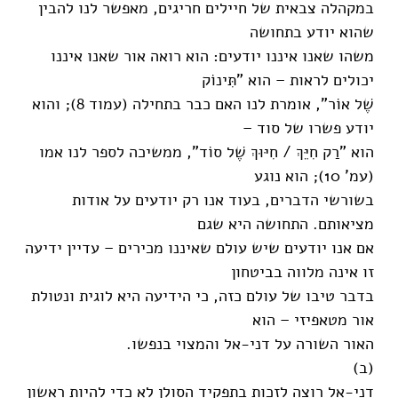
במקהלה צבאית של חיילים חריגים, מאפשר לנו להבין
שהוא יודע בתחושה
משהו שאנו איננו יודעים: הוא רואה אור שאנו איננו
יכולים לראות – הוא "תִּינוֹק
שֶׁל אוֹר", אומרת לנו האם כבר בתחילה (עמוד 8); והוא
יודע פשרו של סוד –
הוא "רַק חִיֵּךְ / חִיּוּךְ שֶׁל סוֹד", ממשיכה לספר לנו אמו
(עמ' 10); הוא נוגע
בשורשי הדברים, בעוד אנו רק יודעים על אודות
מציאותם. התחושה היא שגם
אם אנו יודעים שיש עולם שאיננו מכירים – עדיין ידיעה
זו אינה מלווה בביטחון
בדבר טיבו של עולם כזה, כי הידיעה היא לוגית ונטולת
אור מטאפיזי – הוא
האור השורה על דני-אל והמצוי בנפשו.
(ב)
דני-אל רוצה לזכות בתפקיד הסולן לא כדי להיות ראשון