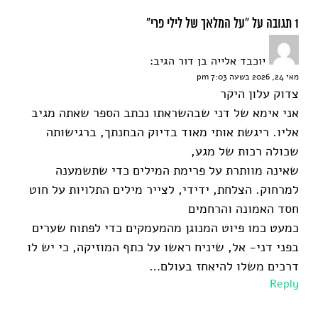
1 תגובה על “על המלאך של לילי פרי”
יוכבד אלייה בן דור
הגיב:
מאי 24, 2026 בשעה 7:03 pm
צדוק עלון היקר
אני אימא של דני שבהשראתו נכתב הספר שאתה מגיב
אליו. ריגשת אותי מאוד בדיוק הבחנתך, ברגישותה
שכולה רכות של מגע,
שאינה מוותרת על פרימת המילים כדי שתשמענה
למרחוק. הצלחת, ידידי, לצייר מילים התלויות על חוט
חסד האמונה והרחמים
כמעט כמו פיוט המנוגן מהמעמקים כדי לפתוח שערים
בפני דני- אל, שיניח ראשו על כתף המוזיקה, כי יש לו
דרכים משלו להיאחז בעולם…
Reply