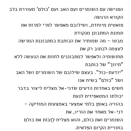
הפגישה עם השומרים ועם האב ועם 'כולם' מעוררת בלב
הקורא הרגשה
פואטית מיוחדת, ושילובם מאפשר לפרי לפרוס את
תמונת המתבונן מנקודת
מבטו – מה שמותיר את הכותבת כמתבוננת המרשה
לעצמה לכתוב רק את
תחושותיה ולאפשר למתבוננים לחוות את הנעשה ללא
"תיווך" של כותבת
"יודעת-כול". בעצם שילובם של השומרים ושל האב
ושל "כולם" בשיח אנו
חשים באחדות הדעים שדני-אל מצליח ליצור בדבר
יכולתו המטאפיזית לגעת
בהוויה באופן בלתי אמצעי באמצעות המוזיקה –
דני-אל מאחד את הוריו, את
השומרים ואת כולם, והוא מצליח לְזַכּוֹת את כולם
בחוויית הקיום הפלאית.