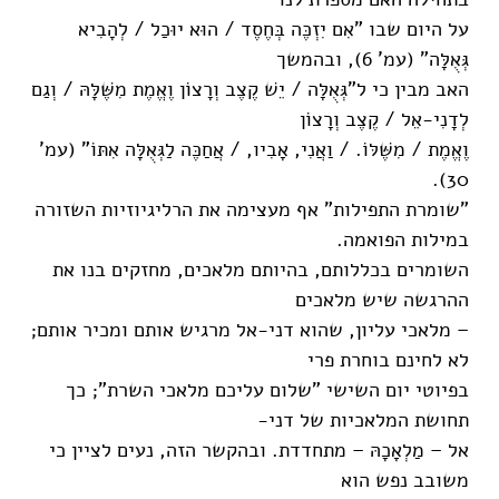
על היום שבו "אִם יִזְכֶּה בְּחֶסֶד / הוּא יוּכַל / לְהָבִיא
גְּאֻלָּה" (עמ' 6), ובהמשך
האב מבין כי ל"גְּאֻלָּה / יֵשׁ קֶצֶב וְרָצוֹן וֶאֱמֶת מִשֶּׁלָּהּ / וְגַם
לְדָנִי-אֵל / קֶצֶב וְרָצוֹן
וֶאֱמֶת / מִשֶּׁלּוֹ. / וַאֲנִי, אָבִיו, / אֲחַכֶּה לַגְּאֻלָּה אִתּוֹ" (עמ'
30).
"שומרת התפילות" אף מעצימה את הרליגיוזיות השזורה
במילות הפואמה.
השומרים בכללותם, בהיותם מלאכים, מחזקים בנו את
ההרגשה שיש מלאכים
– מלאכי עליון, שהוא דני-אל מרגיש אותם ומכיר אותם;
לא לחינם בוחרת פרי
בפיוטי יום השישי "שלום עליכם מלאכי השרת"; כך
תחושת המלאכיות של דני-
אל – מַלְאָכָהּ – מתחדדת. ובהקשר הזה, נעים לציין כי
משובב נפש הוא