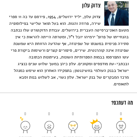
צדוק עלון
צדוק עלון, יליד ירושלים, 1954, פירסם עד כה 11 ספרי
שירה, פרוזה והגות. הוא בעל תואר שלישי בפילוסופיה
מטעם האוניברסיטה העברית בירושלים. עבודת הדוקטורט שלו נכתבה
בהנחייתו של פרופ' ירמיהו יובל ז"ל, ומטרתה הייתה להראות כי אין
סתירה פנימית במשנתו של שפינוזה, אף שהדעה הרווחת היא שמשנת
שפינוזה אינה קוהרנטית. שירים, סיפורים קצרים ורשימות ביקורת פרי
עטו התפרסמו בבמות הספרותיות השונות, בעיתונות הכתובה
ובכתבי-עת מודפסים ומקוונים. עלון כיהן במשך שלוש שנים כנציג
ישראל בבנק העולמי בוושינגטון; בתפקידו האחרון הוא שימש כמנהל
מרכז המבקרים של בנק ישראל. עלון נשוי, אב לשלוש בנות וסבא
לתאומים.
מה דעתכם?
0
0
0
0
0