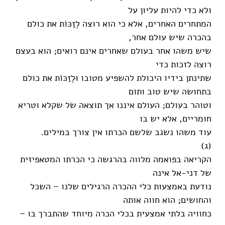
ולא כדי להיות עליון על
המתחרים האחרים, אלא כי הוא רוצה לְזַכּוֹת את כולם
בהכרה שיש עולם אחר,
שיש משהו אחר בעולם שאחרים אינם רואים; הוא בעצם
רוצה לזכות כדי
שתינתן בידיו היכולת להשפיע מטובו וּלְזַכּוֹת את כולם
בתחושה שיש טוב ותום
וטוהר בעולם; העולם איננו אך תוצאה של שקלא וטריא
חומריים, אלא יש בו
עוד משהו נשגב שלשם הכרתו אין צורך במילים.
(ג)
הקריאה בפואמה מלווה בהרגשה כי הכרתו המטאפיזית
של דני-אל אינה
נודעת באמצעות כלי ההכרה הרגילים שלנו – השכל
והחושים; הוא חווה אותה
כחוויה בלתי אמצעית בכלי הכרה מיוחד שהתברך בו –