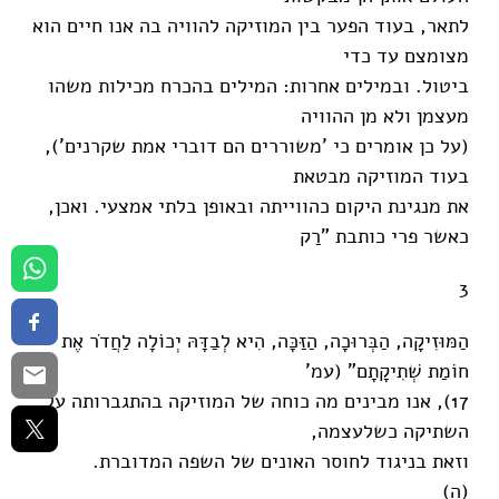
לתאר, בעוד הפער בין המוזיקה להוויה בה אנו חיים הוא
מצומצם עד כדי
ביטול. ובמילים אחרות: המילים בהכרח מכילות משהו
מעצמן ולא מן ההוויה
(על כן אומרים כי 'משוררים הם דוברי אמת שקרנים'),
בעוד המוזיקה מבטאת
את מנגינת היקום כהווייתה ובאופן בלתי אמצעי. ואכן,
כאשר פרי כותבת "רַק
3
הַמּוּזִיקָה, הַבְּרוּכָה, הַזַּכָּה, הִיא לְבַדָּהּ יְכוֹלָה לַחֲדֹר אֶת
חוֹמַת שְׁתִיקָתָם" (עמ'
17), אנו מבינים מה כוחה של המוזיקה בהתגברותה על
השתיקה כשלעצמה,
וזאת בניגוד לחוסר האונים של השפה המדוברת.
(ה)