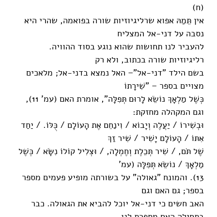
(ח)
אין תֵּמַהּ אפוא שרליגיוזיות שורה בפואמה, שהרי היא
נסבה על דני-אל המצליח
להעביר לנו תחושות שהוא נוגע בסוד ההוויה.
רליגיוזיות שורה בכתוב, ולא רק
בשם הילד "דני-אל"– האל נמצא בדני-אל; מלאכים
מצויים בספר – "שִׁירָתוֹ
כְּשֶׁל מַלְאָךְ נוֹשֵׂא לָרוּם תְּפִלָּה", אומרת האם (עמ' 11),
וגם המקהלה מחזקת:
וּבְשִׁירוֹ / יַעֲלֶה וְיָבוֹא / וִינַחֵם אֶת הָעוֹלָם / כֻּלּוֹ. / יַחַד
אִתּוֹ / הָעוֹלָם יָשִׁיר / שִׁיר זַךְ
שֶׁל תֹּם, / שִׁיר תְּכֵלֶת וְחֶמְלָה, / וּצְלִיל קוֹלוֹ נִשָּׂא / כְּשֶׁל
מַלְאָךְ / נוֹשֵׂא תְּפִלָּה (עמ'
13). והמונח "גאולה" על בשורתה מופיע פעמים מספר
בספר; גם האם וגם
האב חשים כי דני-אל יוכל להביא את הגאולה. כבר
בתחילה האם מספרת לנו