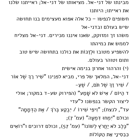
מבינתו של דני-אל. מציאותו של דני-אל; ראייתנו שלנו
את ראייתו; היותנו
חשופים לנפשו – כל אלה אפוא מעצימים בנו תחושה
שיש בעולם ובדני-אל
משהו זך ומזוקק, שאנו איננו מכירים. דני-אל מצליח
לממש את כמיהתו
להשפיע מטובו וּלְזַכּוֹת את כולנו בתחושה שיש טוב
ותום וטוהר בעולם.
(י) והרהור אחרון בנימה אישית
דני-אל, המלאך של פרי, מביא לפנינו "שִׁיר רַךְ שֶׁל אוֹר
/ שִׁיר זַךְ שֶׁל תֹּם, / שֶׁעַ-
ד הַיּוֹם / אִישׁ לֹא שָׁמַע" (הפירוק שע-ד במקור; אולי
ליצור הקשר בנפשנו ל"עדי
עד", לנצח); "וִיפִי שִׁירוֹ / יִבְקַע בְּרֹךְ / אֶת הַדְּמָמָה"
וכולם "יִמְחוּ דִּמְעָה" (עמ' 7);
"כֶּלֶב לֹא יַחֲרֹץ לְשׁוֹנוֹ" (עמ' 57), וכולם דרוכים ו"רוֹאִים
כִּבְסִינַי אֶת הַקּוֹלוֹת