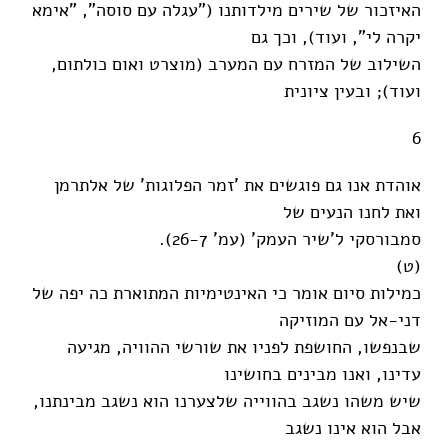
האיזכור של שירים מילדותנו ("עגלה עם סוסה", "אימא
יקרה לי", ועוד), וכך גם
השילוב של המזרח עם המערב (מוצרט ואום כולתום,
ועוד); ובעין ציונית
6
אוהדת אנו גם פוגשים את 'זמר הפלוגות' של אלתרמן
ואת לחנו הנעים של
סמבורסקי ל'שיר העמק' (עמ' 26-7).
(ט)
כמילות סיום אומר כי האינטימיות המתוארת כה יפה של
דני-אל עם המוזיקה
שבנפשו, החושפת לפניו את שורשי ההוויה, מגיעה
עדינו, ואנו מבינים בחושינו
שיש משהו נשגב בהווייה שלצערנו הוא נשגב מבינתנו,
אבל הוא אינו נשגב