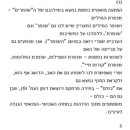
(ז)
הפתעה פואטית נוספת נמצא בשילובם של ה"שומרים" –
שומרת המילים
ושומר המילים (מעניין שיש לנו גם 'שומר' וגם
'שומרת', ללמדנו על החשיבות
הערכית שפרי רואה במושג "השומר"). אנו שומעים גם
על פנייתה של האם
לשומרות נוספות – שומרת התפילות, שומרת החלומות,
שומרת "קורות חיי".
ופרי מאפשרת לנו לשמוע גם את האב, הדואג אף הוא,
ולקראת הסוף נמצא גם
את "כולם" – בחירה מרתקת ויוצאת דופן (עמ' 61), שכן
גם הם – כולם –
משתתפים מתוך הזדהות במחזה האנושי-הפואטי הנגלה
לעינינו.
5