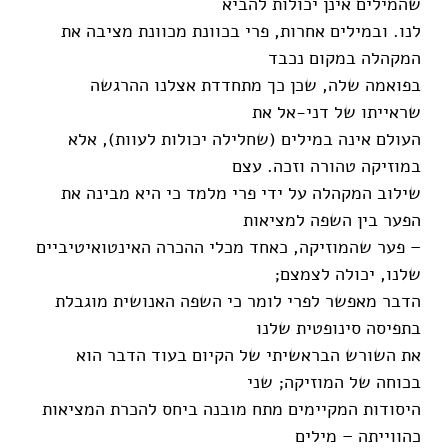
שהמילים אינן יכולות להביא
לנו. ובמילים אחרות, פרי בכוונת מכוונת מציבה את
המקהלה במקום נכבד
בפואמה שלה, שכן כך מתחדדת אצלנו ההרגשה
שראייתו של דני-אל את
העולם אינה במילים (שחלילה יכולות לעוות), אלא
במוזיקה טהורה וזכה. עצם
שילוב המקהלה על ידי פרי מלמד כי היא מבינה את
הפער בין השפה למציאות
– פער שהמוזיקה, כאחד מכלי ההכרה האינטואיטיביים
שלנו, יכולה לצמצם;
הדבר מאפשר לפרי לומר כי השפה האנושית מוגבלת
בתפיסה סינופטית שלנו
את השורש הבראשיתי של הקיום בעוד הדבר הוא
בכוחה של המוזיקה; שני
היסודות המקיימים מתח מובנה ביחס להכרת המציאות
כהווייתה – מילים