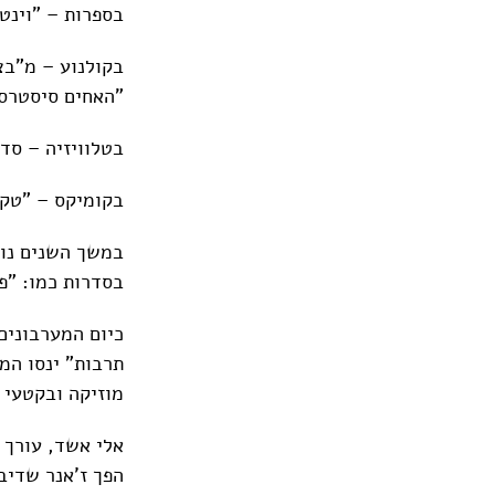
בספרות – "וינטו
בקולנוע – מ"בצ
"האחים סיסטרס
בטלוויזיה – סדר
בקומיקס – "טקס
במשך השנים נוצר
בסדרות כמו: "פ
כיום המערבונים
תרבות" ינסו המ
מוזיקה ובקטעי 
אלי אשד, עורך 
הפך ז'אנר שדיב