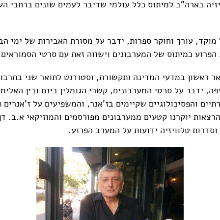
יזיה בארה"ב למיתוס כלל עולמי שדיבר לעמים שונים ברחבי הע
 מוקד, עורך וחוקר ספרות, ידבר על מסורת האבירות של ימי הב
הפרוע כמיתוס של המערבונים וישווה זאת עם סרטי הסמוראים ב
אר ראשון במדעי המדינה ותקשורת, וסטודנט לתואר שני בתרבות
ה, ידבר על סרטי המערבונים, קשרי הגומלין בינם ובין האלימו
יים והפסיכולוגיים שקיימים בז'אנר, והמשפיעים על ז'אנרים 
ההרצאות יוקרנו קטעים ממערבונים מפורסמים והמוזיקאי א.ב. ד
וסדרות טלוויזיה ידועות על המערב הפרוע.