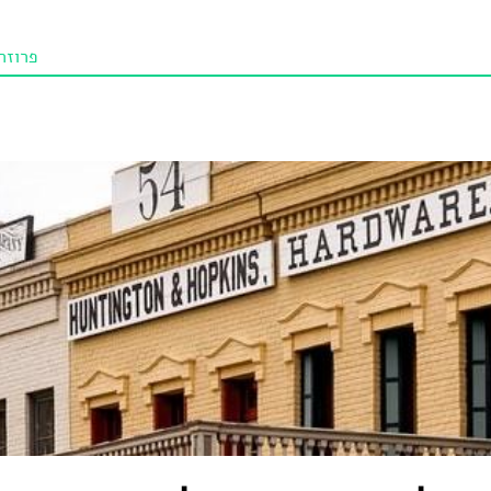
פרוזה
תו איכו
מאמרי
טנא ביכורי
מומלצי
טיפים