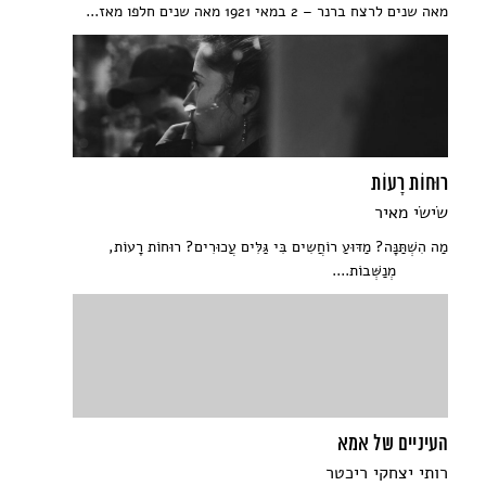
מאה שנים לרצח ברנר – 2 במאי 1921 מאה שנים חלפו מאז...
רוּחוֹת רָעוֹת
שׂישׂי מאיר
מַה הִשְׁתַּנָּה? מַדּוּעַ רוֹחֲשִים בִּי גַּלִּים עֲכוּרִים? רוּחוֹת רָעוֹת,
מְנַשְּׁבוֹת....
העיניים של אמא
רותי יצחקי ריכטר