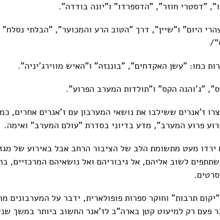
", "דסטרי חוזר", "הדספרדו" ו"יונה בודדה".
הרי היום" ו"שיין", דרך "הטוב הרע והמכוער", "הבלתי נסלח" 
"/
ות כמו: "עשן האקדחים", "בוננזה" ו"האיש מווירג'יניה".
", "ג'והנה הקס" ו"תולדות המערב הפרוע".
ו ז'אנרים ששילבו את נושאי המערבון עם ז'אנרים אחרים, כמו 
רוע פרוע המערב", מדע בדיוני בסדרת "עולם המערב" ואימה.
 ירדו מעט מתשומת הלב של הציבור הרחב אבל באירוע של מגזי
שתתפים לשוב אליהם, אל גיבוריהם ואל נושאיהם המרכזיים, בה
סרטים.
"יקום תרבות" וחוקר ספרות פופולארית, ידבר על המערבונים מ
ר פעם רק למיעוט קטן בארה"ב לז'אנר החשוב ביותר במשך שני