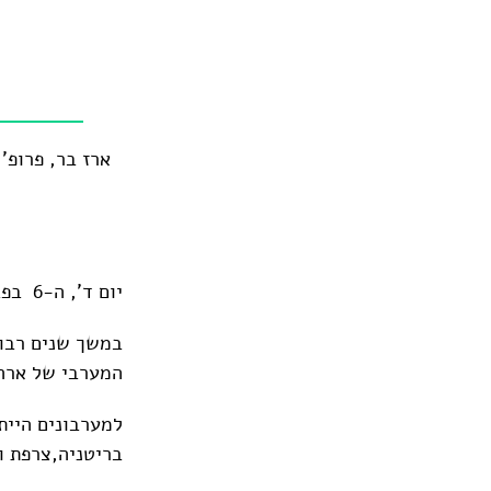
ארז בר, פרופ'
יום ד', ה-6 בפברואר, לבונטין 7 תל אביב, בשעה: 20:00
במשך שנים רבות
המערבי של ארה"
למערבונים היית
בריטניה,צרפת וא