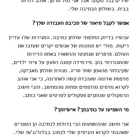
שירים בכל מקום. אבל אני מזל סרטן. אוהב להיות
בבית. בשולחן הכתיבה שלי.
אפשר לקבל תיאור של סביבת העבודה שלך?
עכשיו בדיוק החלפתי שולחן כתיבה. המגירות שלו עדיין
ריקות. מולי יש תמונות של אנשים יקרים שעזבו את
העולם. פרפרים שנחנטו והושארו באחת הדירות
שהתגוררתי בהן. פירמידה קטנה ושעון על ציור ילדים,
שקיבלתי מהאמן שחר סריג. מנורת שולחן מאביקה,
מדפסת אדומה שעובדת קשה לאחרונה, כי אני אוהב
לקרוא מדפים מודפסים ופחות מהמחשב. והכי חשוב
הרמקולים שנותנים פסקולים לסרטים שאני כותב.
מי השפיעו על כתיבתך? אישיותך?
אני חושב שההשפעות הכי גדולות לכתיבה הן הספרים
שאהבתי לקרוא והניסיון שלי לכתוב בבלוז/ג'אז שלי.