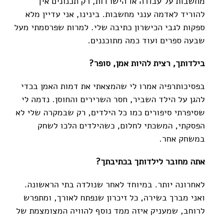
מחשבות על עבודה או הישרדות, רק תכנונים איך
להוריד לאדמה ענני מחשבות. בינינו, אני עדיין מלא
ספקות לגבי הכישרון כתיבה שלי. למרות שפרסמתי מעל
שבעה ספרים ועוד כמה מתוכננים.
בילדותך, רצית להיות אמן, סופר?
בפסיכותרפיה אמרו לי שהמצאתי את דמות האמן בכדי
להגן על הילד השביר, חסר השרירים והחוסן. נדמה לי
שסיפרתי סיפורים כמו כל הילדים, רק שבמקרה שלי לא
הפסקתי, המשכתי לחלום, כשהילדים הלכו לשחק
במשחק אחר.
אתה מחובר לילדותך בכתיבתך?
לאחרונה יותר. במיוחד לאחר שנולדה בתי הראשונה.
ואני מברך בשירה, כל זיכרון שנפתח לאורך, ומתפרש
לרוחב, שמעניק איזה ממד נוסף להוויה המצומצמת של