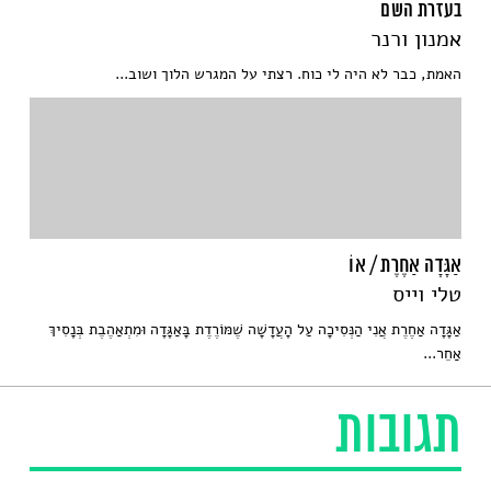
בעזרת השם
אמנון ורנר
האמת, כבר לא היה לי כוח. רצתי על המגרש הלוך ושוב...
אַגָּדָה אַחֶרֶת / אוֹ
טלי וייס
אַגָּדָה אַחֶרֶת אֲנִי הַנְּסִיכָה עַל הָעֲדָשָׁה שֶׁמּוֹרֶדֶת בָּאַגָּדָה וּמִתְאַהֶבֶת בְּנָסִיךְ
אַחֵר...
תגובות