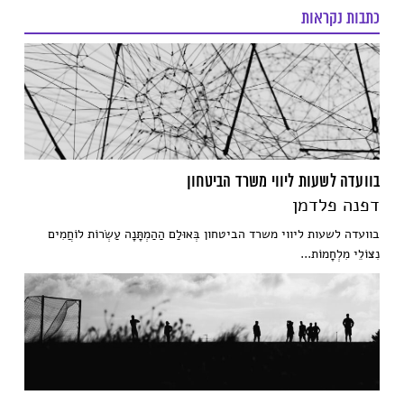
כתבות נקראות
בוועדה לשעות ליווי משרד הביטחון
דפנה פלדמן
בוועדה לשעות ליווי משרד הביטחון בְּאוּלַם הַהַמְתָּנָה עַשְׂרוֹת לוֹחֲמִים
נִצּוֹלֵי מִלְחָמוֹת...