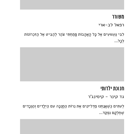
משורר
רפאל לב-ארי
לִבִּי גַּעְגּוּעִים אֶל כָּל הָאֲהָבוֹת פָּתַחְתִּי צֹהַר לְהַבִּיט אֶל הַזִּכְרוֹנוֹת
לְכָל...
חנוכת ילדותי
גד קינר - קיסינג'ר
לְעִתִּים כְּשֶׁאֲנַחְנוּ מַדְלִיקִים אֶת נֵרוֹת הַחֲנֻכָּה עִם הַיְּלָדִים וְהַנְּכָדִים
שֶׁחֶלְקָם נִפְקַד...