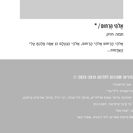
אֱלֹהַי הָרַחוּם / *
תמה חזק
אֱלֹהַי הָרַחוּם אֱלֹהַי הָרַחוּם, אֱלֹהַי הַנֶּעֱלָם הֵן אַתָּה מָלַכְתָּ עֲלֵי
הָאֲדָמוֹת...
ויות שמורות לסלונט 2025-2015 ©
 אבי גרוסברד
 ראשית: לילי פרי
מערכת: פרופ' עמוס אדלהייט, פרופ' ורד טוהר, רני יגיל, פרופ' אורציון ברתנא,
 גד קינר קיסינגר, דפנה כהן
ב:
יאנה סגל
ברט, אופיר פאר