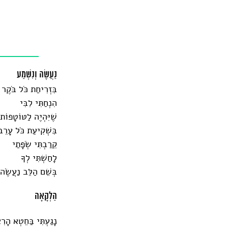
נַעֲשֶׂה וְנִשְׁמַע
בִּזְרִיחַת כֹּל בֹּקֶר
הִנְחַתִּי לִבִּי
שֶׁיִּהְיֶה לַטּוֹטָפוֹת 
בִּשְׁקִיעַת כֹּל עָרֵ
קֵרַבְתִּי שְׂפָתַי
לָחַשְׁתִּי לְךָ
בְּשֵׁם הַלֵּב נַעֲשֶׂה 
הַלְקָאָה
נָגַעְתִּי בַּחֵטְא הָר