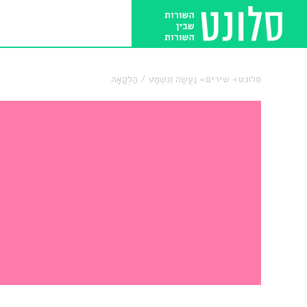
סלונט
שירים
נַעֲשֶׂה וְנִשְׁמַע / הַלְקָאָה