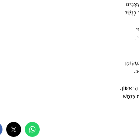
עַצְּבִים
י כְּנֶשֶׁל
וי
י.
ִּמְקוֹמָן
ּב.
 הָרִאשׁוֹן.
ת כִּנְחַשׁ