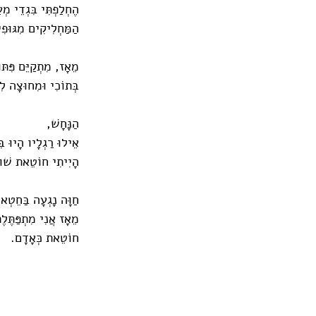
הֶחְלַפְתִּי בִּגְדֵי מְ
הַמַּחְלִיקִים מִגּוּפִ
מֵאָז, מִתְקַיֵּם פִּתּ
בְּתוֹכִי וּמִחוּצָה לִ
הַנָּחָשׁ,
אֵילוּ רַגְלָיו הָיוּ ב
הָיִיתִי חוֹטֵאת שׁו
חַוָּה נָגְעָה בַּחֵטְא
מֵאָז אֲנִי מִתְפַּתֶּלֶ
חוֹטֵאת כְּאָדָם.