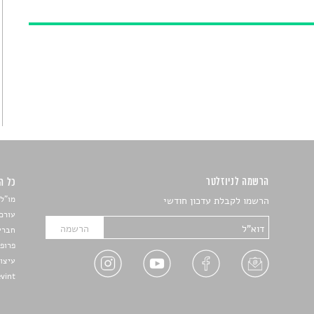
הרשמה לניוזלטר
כל הזכ
מו"ל:
הרשמו לקבלת עדכון חודשי
עורכת
חברי 
פרופ'
עיצו
Devint פיתוח אתרים: דוד רו