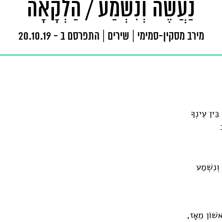
נַעֲשֶׂה וְנִשְׁמַע / הַלְקָאָה
מירב מסקין-סמימי
|
שירים
|
התפרסם ב - 20.10.19
בֵּין עֵינְךָ
ב
וְנִשְׁמַע
ִאשׁוֹן מֵאָז,