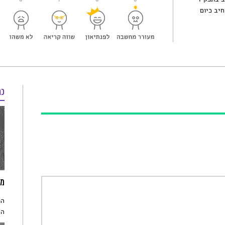
חיב כיום
כת
מח
המ
הכ