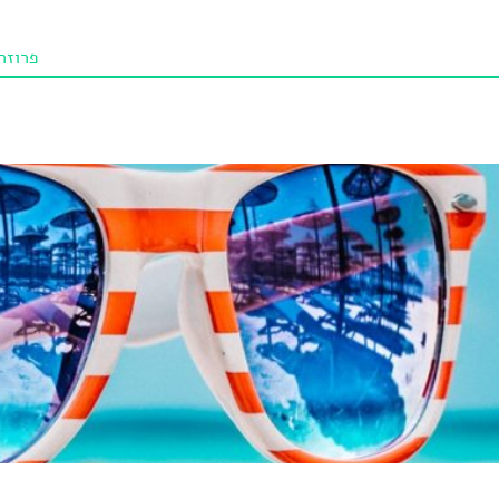
פרוזה
תו איכו
מאמרי
טנא ביכורי
מומלצי
טיפים