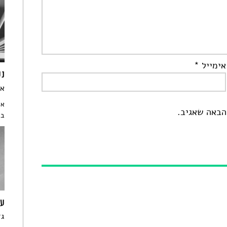
אימייל
*
נע
אי
אי
הבאה שאגיב.
בח
עץ
גד