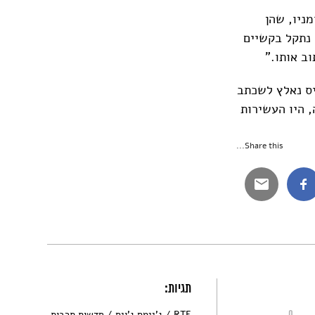
מניו, שהן
 נתקל בקשיים
ב אותו."
, וג'ויס נאלץ לשכתב
 היו העשירות
Share this...
תגיות:
0
RTE
ג'יימס ג'ויס
חדשות תרבות