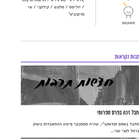
יוליסס
סלונט
קילקני
שי
מרקוביץ'
בות נקראות
בל זכה בפרס ספרותי
חבל באסם חנדאקג'י, שהיה ממתכנני פיגוע ההתאבדות בשוק
רמל לפני שני...