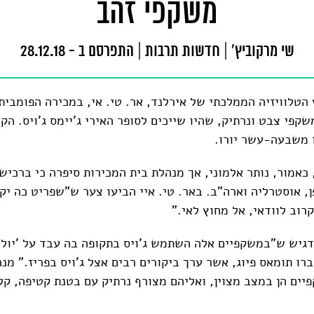
משקפי זהב
שי מרקוביץ'
|
חדשות תרבות
|
התפרסם ב - 28.12.18
 הטלוויזיה הממלכתי של אירלנד, אר. טי. אי, במכירה הפומבי
שקפי צבט ונרתיק, שהיו שייכים לסופר האירי ג'יימס ג'ויס. הק
 משבעה-עשר יורו.
כאמור, נותר אלמוני, אך מנהלת בית המכירות סיפרה כי ברכישה
ן, אוסטרליה וארה"ב. באר. טי. איי הביעו צער ש"שפריט כה יק
רוב לוודאי, אל מחוץ לאי."
גיש ש"במשקפיים אלה השתמש ג'ויס בתקופה בה עבד על 'יוליס
רו תומאס פיוג, אשר ערך ביקורים רבים אצל ג'ויס בפריז." מנ
יים הן במצב מצוין, ואליהם מצורף נרתיק עם בטנת קטיפה, קל