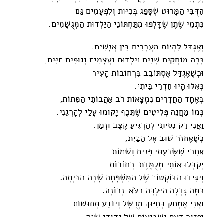
הַדֻּבִּי הַמָּרוּט שֶׁסָּפַג בְּכִיּוֹת וְלִפְעָמִים גַּם
כִּתְמֵי שֶׁתֶן שֶׁדָּלְפוּ מִתַּחְתּוֹנֵי הַיַּלְדוּת הַמְּגֻשָּׁמִים.
וְאֶגְדַּל לִהְיוֹת מַעֲבָרִים בֵּין אֲנָשִׁים.
כָּכָה מוֹחֲקִים שָׁנִים וְיַלְדוּת וַעֲצָמִים וְגוּפִים חַיִּים,
וּכְשֶׁאֶגְדַּל אֶסְתּוֹבֵב בִּרְחוֹבוֹת הָעִיר
כְּאִלּוּ הָיוּ חַדְרֵי בֵּיתִי.
בְּאֶחָד הַחֲדָרִים נִמְצָאוֹת רֹב אַהֲבוֹתַי הַמֵּתוֹת,
כְּמוֹ מַחֲנֵה פְּלִיטִים שֶׁתֵּכֶף יָקוּמוּ עָלַי לְהָרְגֵנִי.
וַאֲנִי רַק נִסִּיתִי לְהַרְגִּיעַ קֶצֶב וּזְמַן.
כְּשֶׁאֶחְזֹר שׁוּב אֶל הַבַּיִת,
אַחֲרֵי שֶׁשָּׂבַעְתִּי פָּנִים וְשֵׁמוֹת
יְקַבְּלוּ אוֹתִי מְלֻמֶּדֶת-רְחוֹבוֹת
וְיַגִּידוּ הַדּוֹקְטוֹר שֶׁל הַמִּשְׁפָּחָה שָׁבָה הַבַּיְתָה.
כַּמָּה גָּדְלָה הַיַּלְדָּה הַלֹּא-נְכוֹנָה.
וַאֲנִי אֶמְחַק בְּחִיּוּךְ מְרֻשָּׁל וְיוֹדֵעַ תְּחוּשׁוֹת
וּפִזּוּר דַּעַת וְשָׁבוּעוֹת שֶׁל נְדוּדֵי שֵׁנָה,