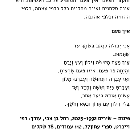
אינה סלחנית ואינה מחלנית כלל כלפי עצמה, כלפי
ההוויה וכלפי אהובה.
איך פעם
אֲנִי יְכוֹלָה לִנְקֹב בְּשִׁמְךָ עַד
שֶׁתָּמוּת.
אֵיךְ פַּעַם הָיוּ פֹּה וִילוֹן וְעֵץ וְיָרֵחַ
וְהָיְתָה פֹּה פַּעַם, אֵיזוֹ פַּעַם שֶׁרָצִיתָ,
וְאָז עָבְרָה הַתְּחוּשָׁה וְעָבַרְנוּ מָלוֹן
וְעָבַרְתָּ בַּיִת וְאִשָּׁה וְחֶדֶר וְאָז
עָשִׂיתָ אוֹתָהּ בְּיַעַר אַחֵר,
בְּלִי וִילוֹן עִם אָרוֹן וְכִסֵּא וְחֹשֶׁךְ.
פינות – שירים 2025-1992, רחל בן צבי, עורך: רפי
וייכרט, ספרי עִתּון77, 112 עמודים, 78 שקלים