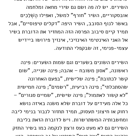
השירים. יש לה פה ושם גם שירי מחאה ומלחמה
אובּסקוריים, השיר "חורף" למשל, ואפילו הֶשְׁלֵכִים
באשר לנוף הסובב, השיר היפה "דקלים טיפוסיים", אבל
תמיד קיים סיבוב הפרסה הזה המחזיר את הדוברת בשיר
אל האני האינטימי האינזיכי, אינזיך פירושו ביידיש
עצמי-פנימי, זה שבקפלי התודעה.
השירים השונים בשערים וגם שמות השערים: פינה
ראשונה, "אסון משובח – אהבה; פינה שנייה, "שום
קשר לכתובת"; פינה שלישית, "בפעם האחרונה
שהסתכלתי"; פינה רביעית, "רשמים"; פינה חמישית
"לא קשור לאתמול"; פינה שישית, "שמיים סגורים" –
כל אלה מעידים על דוברת שלא משנה באיזה נושא
רחוק או חיצוני תעסוק, תמיד תחזור לנבור בנימי ליבה
ומחשבותיה המשתרשרות. ויש לדוברת הזאת בליבת
השירים גם לא מעט כעס ורצון לנקמה כמו בשיר החזק
והקצר הפעם "איך פעם" המופיע על גב העטיפה. היא