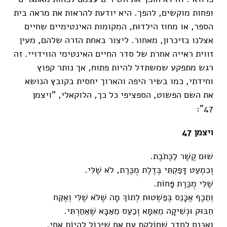
ופחות מוקשים, להפך. היא יודעת להראות את מראה בית
הספר, או מחוז הילדוּת, המקומות האינטימיים שחיים
אצלנו בזיכרון, מאחור. ליצור באחת הזרה שלהם, מעין
זווית ראייה אחרת של סדר החיים האינטימי הווידויי. זה
רגש מתפקע שמשתדל להיות פתוח, אך נותר קפוץ
וחידתי, כמו בשיר היפה והארוך יחסית בקובץ הנושא
את השם הפשוט, הספציפי כל כך, הלוקאלי, "ויצמן
47":
ויצמן 47
שׁוּם קֶשֶׁר לַכְּתֹבֶת.
וְכִמְעַט דָּפַקְתִּי בְּדֶלֶת מֻכֶּרֶת, לֹא שֶׁלִּי.
שֶׁלִּי מֻכֶּרֶת פָּחוֹת.
וְתֵכֶף אֶכָּנֵס בְּפַשְׁטוּת לְתוֹךְ מָה שֶׁלֹּא שֶׁלִּי וְאֶקַּח
חִבּוּק וּנְשִׁיקָה מֵאִמָּא וְכַעַס מֵאַבָּא שֶׁאֵחַרְתִּי.
וְאֶכָּנֵס לַחֶדֶר שֶׁחוֹלֶקֶת עִם אָח שֶׁיָּכוֹל לִהְיוֹת אָחִי.