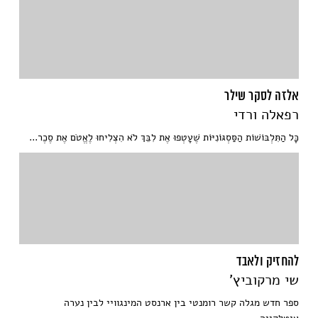
אלזה לסקר שילר
רפאלה ורדי
כָּל הַתִּלְבּוֹשׁוֹת הַסַּסְגּוֹנִיּוֹת שֶׁעָטְפוּ אֶת לִבֵּךְ לֹא הִצְלִיחוּ לֶאֱטֹם אֶת סֶכֶר...
להחזיק ולאבד
שי מרקוביץ'
ספר חדש מגלה קשר רומנטי בין ארנסט המינגוויי לבין נערה