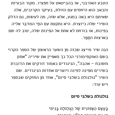
הטבע האורבּני, או בהבּיטאט על חפציו. מקור הבעיות
והכאב הוא היחסים עם הזולת, בעיקר הקרובים, אלה
שאיתם היא באה במגע, אלא שזה, מה לעשות, גם הדלק
השירי שלה כיוצרת. היא נתקעת עם החַי המדבֵּר אליה
בפינות, או בורחת לא אחת אל הפינות שלה, טוב לה שם
בארצות התֶפֶר.
הנה שיר מייצג שכזה מן השער הראשון של הספר הקרוי
בשם האוקסימורני הכל כך מאפיין את שיריה "אסון
משובח – אהבה", הניגודים כאמור זורקים את הדוברת
בשירים מפינה לפינה ויוצרים אחדות הניגודים. שם
השיר "גולגולת בשלבּי סיום", אחד מן החזקים שבספר
ויש עוד:
גולגולת בשלבּי סיום
בָּעֶצֶם הַצְּפוֹנִית שֶׁל הַגֻּלְגֹּלֶת בָּנִיתִי