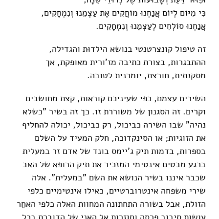
כִּי מִיּוֹם לְיוֹם אֲנַחְנוּ מוֹחֲקִים אֶת עַצְמֵנוּ וְנִמְחָקִים,
אֲנַחְנוּ סוֹלְחִים לְעַצְמֵנוּ וְנִמְחָקִים.
זה טיפול קונצרטנטי בנושא הילדוּת והגדילה,
ההתבגרות, בצורת כתיבה מז'ורית מאופקת, אך
מסקנתית, חורצת, יומרנית לטובה.
השירים עצמם, כפי שעיניכם קוראות, קצת מחושבים
וקרים. זה הסגנון של משוררת זו. כך זה בשיר "כשלא
נהיה" שבו השירה כביכול, רק כביכול, יכולה להחליף
את הזוגיות; או הסינקדוכה, חלק המעיד על השלם
בספרות, בדמות תיק ג'יימס בונד של אדם זר במעלית
ברגע מבטים אינטימי המזכיר את תיק הרופא של האב
שכבר איננו בשיר הנושא את השם "במעלית". אלה
שירי משפחה אינטרוברטיים, כאילו אינטימיים כלפי
הזולת, אבל בשורה התחתונה המחוות האלה כלפי האחֵר
עושות סיבוב פרסה וחוזרות אל האני של הדוברת בכל