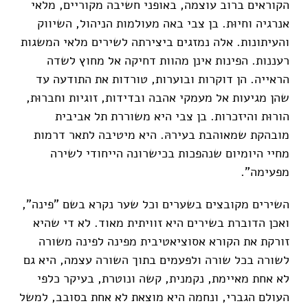
הקוראים ברוב עוצמה, באופני חשיבה מקוריים, מלאי
אנרגיה וחיוּת. בן צבי באה מעולמות הניהול, השיווק
והעיתונות. אלה נמזגים ביצירתה לשירים מלאי המשגות
רעננות. הפינות אינן מהוות דחיקה אל מחוץ לשדה
הראייה. הן דוקרות ובוערות, טורדות את התודעה עד
שהן מגיעות אל מעמקי אהבה ובדידות, זוגיות וחברוּת,
הורוּת והיזכרות. בן צבי היא משוררת תל אביבית
מובהקת שמאוהבת בעירהּ. היא מיטיבה לתאר דרמות
מחיי היומיום שנהפכות בכישרונה הייחודי לשירה
מפעימה".
השירים מקובצים בשערים וכל שער נקרא בשם "פינה",
ואכן הדוברת בשירים היא זוויתית מאוד. לא די שהיא
זורקת את הקורא אסוציאטיבית מפינה לפינה משורה
לשורה בכל שורה ולפעמים בתוך השורה עצמה, היא גם
לא אחת מאיימת, נקמנית, קשה ונוטרת, בעיקר כלפי
העולם הגברי, ונחמה היא מוצאת לא אחת בסובב, למשל