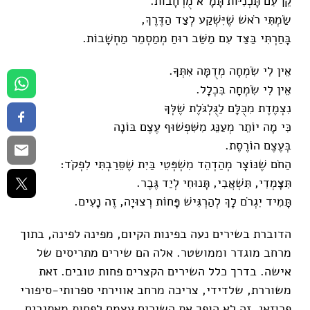
קֵן עִם תָּכְנִיּוֹת תָּמָ"א מֻרְחָבוֹת.
שַׂמְתִּי רֹאשׁ שֶׁיִּשְׁקַע לְצַד הַדֶּרֶךְ,
בָּחַרְתִּי בַּצַּד עִם מַשַּׁב רוּחַ מְמַסְמֵר מַחְשָׁבוֹת.
אֵין לִי שִׂמְחָה מְדֻמָּה אִתְּךָ.
אֵין לִי שִׂמְחָה בִּכְלָל.
נִצְמֶדֶת מִכֻּלָּם לַגֻּלְגֹּלֶת שֶׁלְּךָ
כִּי מָה יוֹתֵר מְעַנֵּג מִשִּׁפְשׁוּף עֶצֶם בּוֹנָה
בְּעֶצֶם הוֹרֶסֶת.
הַחֹם שֶׁנּוֹצָר מְהַדְהֵד מִשְׁפְּטֵי בַּיִת שֶׁסֵּרַבְתִּי לִפְקֹד:
תִּצָּמְדִי, תִּשְׁאֲבִי, תָּנוּחִי לְיַד גֶּבֶר.
תָּמִיד יִגְרֹם לָךְ לְהַרְגִּישׁ פָּחוֹת רְצוּיָה, זֶה נָעִים.
הדוברת בשירים נעה בפינות הקיום, מפינה לפינה, בתוך
מרחב מוגדר וממושטר. אלה הם שירים מתריסים של
אישה. בדרך כלל השירים הקצרים פחות טובים. זאת
משוררת, שלדידי, צריכה מרחב אווירתי ספרותי-סיפורי
פרוזאי. זה לא הופך את השירים עצמם לפחות מאתגרים