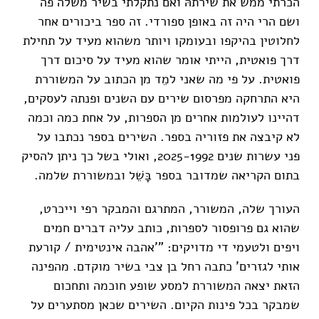
הכרתי ממש את שירתהּ ואם נתקלתי בשיר משלה פה
ושם הרי היה זה באופן ספורדי. זה ספר ביכורים אחר
לחלוטין בהיקפו ובעומקו ויותר משהוא מעיד על תחילת
דרך פואטית, הייתי אומר שהוא מעיד על סיכום דרך
פואטית. על פי מה שאני למֵד מן הכתוב על המשוררת
היא התרחקה מפרסום שירים עם השנים ופנתה לעסקים,
דהיינו לעולמות אחרים מן הספרות, על אחת כמה וכמה
לא קיבצה את פזוריה בספר. השירים בספר נכתבו על
פני עשרות שנים 2025-1992, ואולי בשל כך ניתן להסיק
בתום הקריאה שמדובר בספר בָּשֵׁל ובמשוררת שלמה.
העורך שלה, המשורר, המתרגם והמבקר רפי וייכרט,
שהוא גם פרופסור לספרות, כותב עליה דברים חמים
ויפים ולטעמי די מדויקים: "'אהבה אינטימית / קורעת
אותי לגזרים' כתבה רחל בן צבי בשיר מוקדם. מהפינה
הזאת יצאה המשוררת למסע שופע חוכמה ותחכום
שמבקר בכל פינות הקיום. השירים שכאן מסתערים על