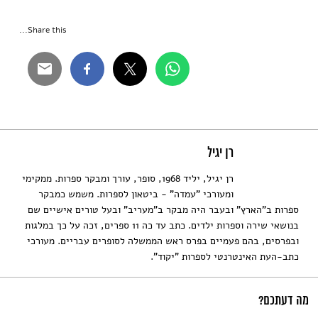
Share this...
רן יגיל
רן יגיל, יליד 1968, סופר, עורך ומבקר ספרות. ממקימי
ומעורכי "עמדה" - ביטאון לספרות. משמש כמבקר
ספרות ב"הארץ" ובעבר היה מבקר ב"מעריב" ובעל טורים אישיים שם
בנושאי שירה וספרות ילדים. כתב עד כה 11 ספרים, זכה על כך במלגות
ובפרסים, בהם פעמיים בפרס ראש הממשלה לסופרים עבריים. מעורכי
כתב-העת האינטרנטי לספרות "יקוד".
מה דעתכם?