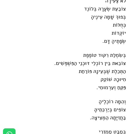
לֹא צְעִירָה
צוֹבַעַת שְׂעָרָהּ בְּלוֹנְד
בְּפוּךְ שָׁמָּה עֵינֶיהָ
כְּחֻלּוֹת
יוֹקְדוֹת
שְׂפָתֶיהָ דָּם.
בְּשִׂמְלַת רִקּוּד טוֹפֶפֶת
צוֹבֵאת בֵּין רוֹכְלֵי דּוּכְנֵי הַפִּשְׁפְּשִׁים.
הַתְּכֵלֶת שֶׁבְּעֵינָהּ פּוֹרַחַת
חִיּוּכָהּ שׁוֹקֵק
פִּקֵּחַ וְעַרְמוּמִי.
וְהֵמָּה רוֹכְלֶיהָ
צוֹפִים בְּיַרְכֵּתֵיהָּ
בַּחֲזִיָּתָהּ הַמְּצִיצָה.
בְּמַבָּט מַמְזֵרֵי