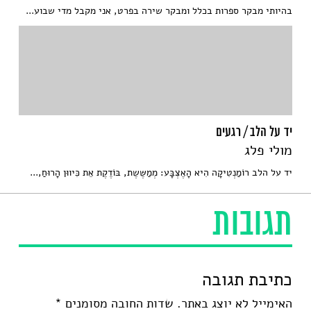
בהיותי מבקר ספרות בכלל ומבקר שירה בפרט, אני מקבל מדי שבוע...
יד על הלב / רגעים
מולי פלג
יד על הלב רוֺמַנְטִיקׇה הִיא הׇאֶצְבׇּע: מְמַשֶּשֶת, בּוֺדֶקֶת אֵת כִּיווּן הׇרוּחַ,...
תגובות
כתיבת תגובה
האימייל לא יוצג באתר.
שדות החובה מסומנים
*