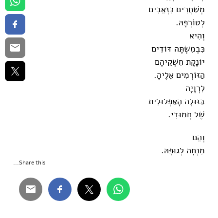
מְשַׁחֲרִים כִּזְאֵבִים
לְטוֹרְפָהּ.
וְהִיא
כִּבְמִשְׁתֶּה דּוֹדִים
יוֹנֶקֶת חִשְׁקֵיהֶם
הַזּוֹרְמִים אֵלֶיהָ.
לִרְוָיָה
בַּזּוּלָה הָאַפְלוּלִית
שֶׁל חֲמוּדִי.
וְהֵם
מִנְחָה לְגוּפָהּ.
Share this...