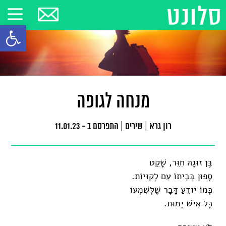
פתח סרגל
מנחה לגופה
רון גרא
|
שירים
|
התפרסם ב - 11.01.23
בֶּן זוּגָהּ חִוֵּר, שָׁקֵט
סָפוּן בְּבֵיתוֹ עִם לְקוּיוֹת.
כְּמוֹ יוֹדֵעַ דָּבָר שֶׁלְּשִׁמְעוֹ
כָּל אִישׁ יָמוּת.